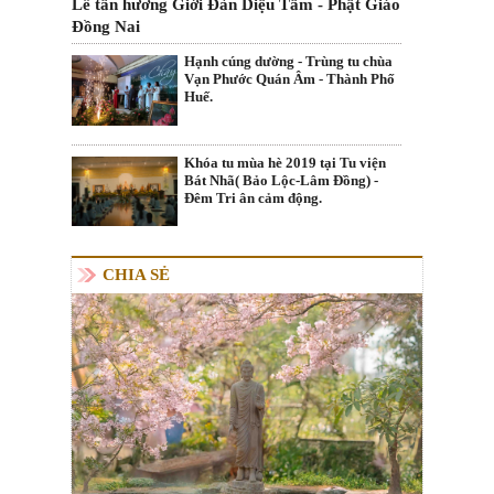
Lễ tấn hương Giới Đàn Diệu Tâm - Phật Giáo
Đồng Nai
Hạnh cúng dường - Trùng tu chùa
Vạn Phước Quán Âm - Thành Phố
Huế.
Khóa tu mùa hè 2019 tại Tu viện
Bát Nhã( Bảo Lộc-Lâm Đồng) -
Đêm Tri ân cảm động.
CHIA SẺ