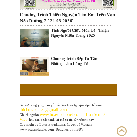
Chương Trình Thiện Nguyện Tìm Em Trên Vạn
Nẻo Đường 7 [ 21.03.2026]
Tình Người Giữa Mùa Lũ - Thiện
Nguyện Miền Trung 2025
Chương Trình Bếp Từ Tâm -
Những Tấm Lòng Từ
Bài vở đóng góp, xin gởi về Ban biên tập qua địa chỉ email:
thichnhatchieu@gmail.com
www
.hoasendatviet.com - Hoa Sen Đất
Ghi rõ nguồn
Việt
khi bạn phát hành lại thông tin từ website này.
Copyright by Lotus is traditional flower of Vietnam -
www.hoasendatviet.com. Designed by HSĐV