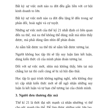
Bất kỳ sự việc mới nào ra đời đều gắn liền với cơ hội
kinh doanh to lớn.
Bất kỳ sự việc mới nào ra đời đều lặng lẽ đến trong sự
phản đối, hoài nghi và cự tuyệt.
Những sự việc mới của thế kỷ 21 nhất định có liên quan
đến xu thế, mà xu thế không thể dùng mắt mà nhìn thấy
được, mà phải dùng tầm nhìn để phán đoán.
Ai nắm bắt được xu thế thì sẽ nắm bắt được tương lai.
Người không học tập thì sẽ lấy suy luận làm kết luận,
dùng kiến thức cũ của mình phán đoán tương lai.
Đối với sự việc mới, nhìn mà không thấy, bên tai mà
chẳng lọt tai thì cuối cùng sẽ bị xã hội đào thải.
Học tập là quá trình không ngừng nghỉ, nếu không duy
trì cập nhật kiến thức mới sẽ dễ ngộ nhận những suy
luận là kết luận và tự hạn chế tương lai của chính mình.
3. Người đơn thương độc mã
Thế kỉ 21 là thời đại sức mạnh cá nhân nhường vị thế
cho sức mạnh tập thể. Để làm được những việc lớn lao,