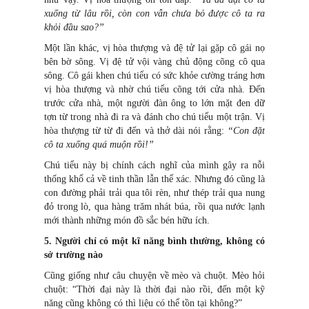
xuống từ lâu rồi, còn con vẫn chưa bỏ được cô ta ra
khỏi đầu sao?”
Một lần khác, vị hòa thượng và đệ tử lại gặp cô gái nọ
bên bờ sông. Vị đệ tử vội vàng chủ động cõng cô qua
sông. Cô gái khen chú tiểu có sức khỏe cường tráng hơn
vị hòa thượng và nhờ chú tiểu cõng tới cửa nhà. Đến
trước cửa nhà, một người đàn ông to lớn mặt đen dữ
tợn từ trong nhà đi ra và đánh cho chú tiểu một trận. Vị
hòa thượng từ từ đi đến và thở dài nói rằng:
“Con đặt
cô ta xuống quá muộn rồi!”
Chú tiểu này bị chính cách nghĩ của mình gây ra nỗi
thống khổ cả về tinh thần lẫn thể xác. Nhưng đó cũng là
con đường phải trải qua tôi rèn, như thép trải qua nung
đỏ trong lò, qua hàng trăm nhát búa, rồi qua nước lạnh
mới thành những món đồ sắc bén hữu ích.
5. Người chỉ có một kĩ năng bình thường, không có
sở trường nào
Cũng giống như câu chuyện về mèo và chuột. Mèo hỏi
chuột: “Thời đại này là thời đại nào rồi, đến một kỹ
năng cũng không có thì liệu có thể tồn tại không?”