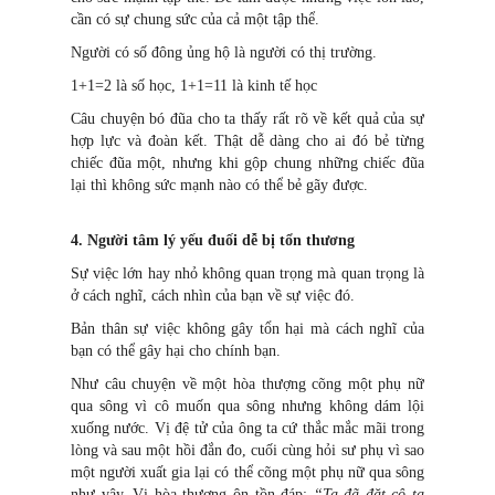
cần có sự chung sức của cả một tập thể.
Người có số đông ủng hộ là người có thị trường.
1+1=2 là số học, 1+1=11 là kinh tế học
Câu chuyện bó đũa cho ta thấy rất rõ về kết quả của sự
hợp lực và đoàn kết. Thật dễ dàng cho ai đó bẻ từng
chiếc đũa một, nhưng khi gộp chung những chiếc đũa
lại thì không sức mạnh nào có thể bẻ gãy được.
4. Người tâm lý yếu đuối dễ bị tổn thương
Sự việc lớn hay nhỏ không quan trọng mà quan trọng là
ở cách nghĩ, cách nhìn của bạn về sự việc đó.
Bản thân sự việc không gây tổn hại mà cách nghĩ của
bạn có thể gây hại cho chính bạn.
Như câu chuyện về một hòa thượng cõng một phụ nữ
qua sông vì cô muốn qua sông nhưng không dám lội
xuống nước. Vị đệ tử của ông ta cứ thắc mắc mãi trong
lòng và sau một hồi đắn đo, cuối cùng hỏi sư phụ vì sao
một người xuất gia lại có thể cõng một phụ nữ qua sông
như vậy. Vị hòa thượng ôn tồn đáp:
“Ta đã đặt cô ta