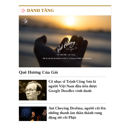
DANH TĂNG
Quê Hương Của Gió
Cố nhạc sĩ Trịnh Công Sơn là
người Việt Nam đầu tiên được
Google Doodles vinh danh
Ani Choying Drolma, người cất lên
những thanh âm thần thánh rung
động tới cõi Phật