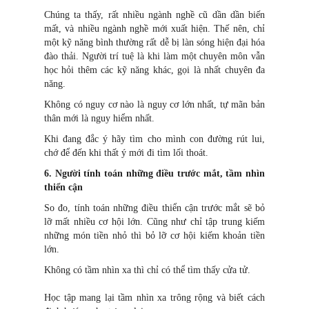
Chúng ta thấy, rất nhiều ngành nghề cũ dần dần biến
mất, và nhiều ngành nghề mới xuất hiện. Thế nên, chỉ
một kỹ năng bình thường rất dễ bị làn sóng hiện đại hóa
đào thải. Người trí tuệ là khi làm một chuyên môn vẫn
học hỏi thêm các kỹ năng khác, gọi là nhất chuyên đa
năng.
Không có nguy cơ nào là nguy cơ lớn nhất, tự mãn bản
thân mới là nguy hiểm nhất.
Khi đang đắc ý hãy tìm cho mình con đường rút lui,
chớ để đến khi thất ý mới đi tìm lối thoát.
6. Người tính toán những điều trước mắt, tầm nhìn
thiển cận
So đo, tính toán những điều thiển cận trước mắt sẽ bỏ
lỡ mất nhiều cơ hội lớn. Cũng như chỉ tập trung kiếm
những món tiền nhỏ thì bỏ lỡ cơ hội kiếm khoản tiền
lớn.
Không có tầm nhìn xa thì chỉ có thể tìm thấy cửa tử.
Học tập mang lại tầm nhìn xa trông rộng và biết cách