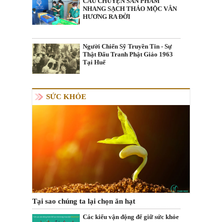
CÂU CHUYỆN SẢN PHẨM
NHANG SẠCH THẢO MỘC VÂN
HƯƠNG RA ĐỜI
Người Chiến Sỹ Truyền Tin - Sự
Thật Đấu Tranh Phật Giáo 1963
Tại Huế
SỨC KHỎE
Tại sao chúng ta lại chọn ăn hạt
Các kiểu vận động để giữ sức khỏe