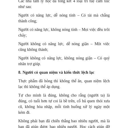
Các nhà tâm lý học đã tổng kết 4 loại trí tuệ cảm xúc
như sau:
Người có năng lực, dễ nóng tính – Có tài mà chẳng
thành công;
Người có năng lực, không nóng tính – Mọi việc đều trôi
chảy;
Người không có năng lực, dễ nóng giận – Một việc
cũng không thành;
Người không có năng lực, không nóng giận – Có quý
nhân trợ giúp.
8. Người có quan niệm và kiến thức lệch lạc
Thực phẩm đã hỏng thì không thể ăn, quan niệm lệch
lạc thì không thể áp dụng.
Tự cho mình là đúng, không cho rằng (người ta) là
đúng, có tuổi hơn tự coi là bề trên, cổ hủ quen thói xưa
cũ, không hòa nhập, mỗi tình huống xử lý ngày một
kém đ
i
.
Không phải bạn đã chiến thắng bao nhiêu người, mà là
bạn đã giúp được bao nhiêu người. Học cách giúp đỡ