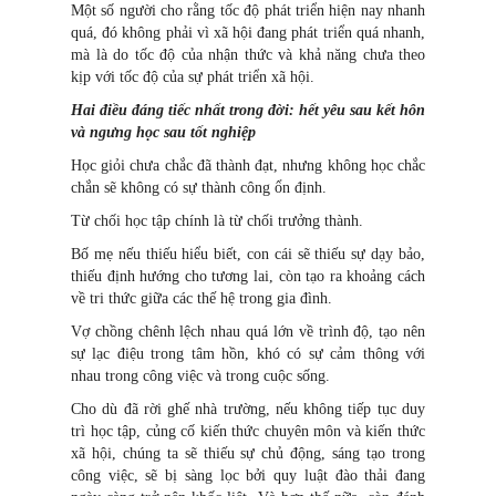
Một số người cho rằng tốc độ phát triển hiện nay nhanh
quá, đó không phải vì xã hội đang phát triển quá nhanh,
mà là do tốc độ của nhận thức và khả năng chưa theo
kịp với tốc độ của sự phát triển xã hội.
Hai điều đáng tiếc nhất trong đời: hết yêu sau kết hôn
và ngưng học sau tốt nghiệp
Học giỏi chưa chắc đã thành đạt, nhưng không học chắc
chắn sẽ không có sự thành công ổn định.
Từ chối học tập chính là từ chối trưởng thành.
Bố mẹ nếu thiếu hiểu biết, con cái sẽ thiếu sự dạy bảo,
thiếu định hướng cho tương lai, còn tạo ra khoảng cách
về tri thức giữa các thế hệ trong gia đình.
Vợ chồng chênh lệch nhau quá lớn về trình độ, tạo nên
sự lạc điệu trong tâm hồn, khó có sự cảm thông với
nhau trong công việc và trong cuộc sống.
Cho dù đã rời ghế nhà trường, nếu không tiếp tục duy
trì học tập, củng cố kiến thức chuyên môn và kiến thức
xã hội, chúng ta sẽ thiếu sự chủ động, sáng tạo trong
công việc, sẽ bị sàng lọc bởi quy luật đào thải đang