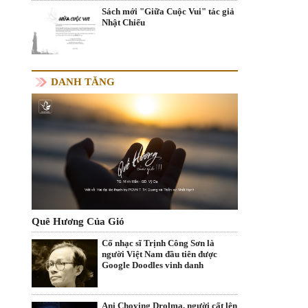
Sách mới "Giữa Cuộc Vui" tác giả
Nhật Chiếu
DANH TĂNG
Quê Hương Của Gió
Cố nhạc sĩ Trịnh Công Sơn là
người Việt Nam đầu tiên được
Google Doodles vinh danh
Ani Choying Drolma, người cất lên