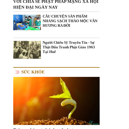
VỚI CHIA SẺ PHẬT PHÁP MẠNG XÃ HỘI
HIỆN ĐẠI NGÀY NAY
CÂU CHUYỆN SẢN PHẨM
NHANG SẠCH THẢO MỘC VÂN
HƯƠNG RA ĐỜI
Người Chiến Sỹ Truyền Tin - Sự
Thật Đấu Tranh Phật Giáo 1963
Tại Huế
SỨC KHỎE