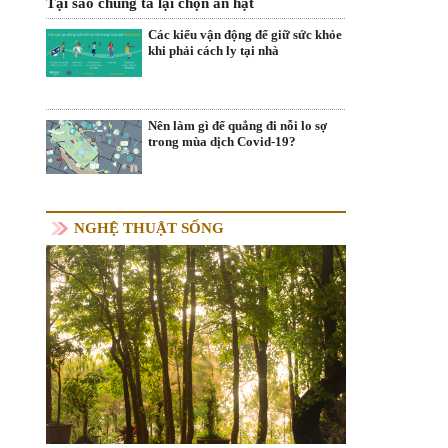
Tại sao chúng ta lại chọn ăn hạt
Các kiểu vận động để giữ sức khỏe
khi phải cách ly tại nhà
Nên làm gì để quẳng đi nỗi lo sợ
trong mùa dịch Covid-19?
NGHỆ THUẬT SỐNG