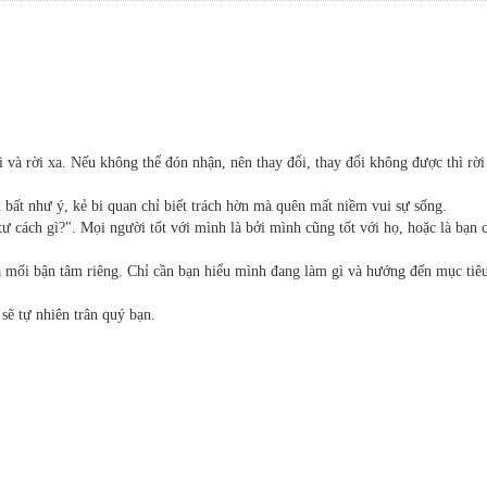
i và rời xa. Nếu không thể đón nhận, nên thay đổi, thay đổi không được thì rời
bất như ý, kẻ bi quan chỉ biết trách hờn mà quên mất niềm vui sự sống.
ư cách gì?". Mọi người tốt với mình là bởi mình cũng tốt với họ, hoặc là bạn 
và mối bận tâm riêng. Chỉ cần bạn hiểu mình đang làm gì và hướng đến mục tiê
 sẽ tự nhiên trân quý bạn.