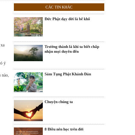
CÁC TIN KHÁC
Đức Phật dạy đời là bể khổ
 xa
Trưởng thành là khi ta biết chấp
nhận mọi duyên đến
có ý
Sám Tụng Phật Khánh Đản
u nào,
Chuyện chúng ta
8 Điều nên học trên đời