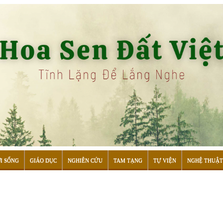
I SỐNG
GIÁO DỤC
NGHIÊN CỨU
TAM TẠNG
TỰ VIỆN
NGHỆ THUẬT