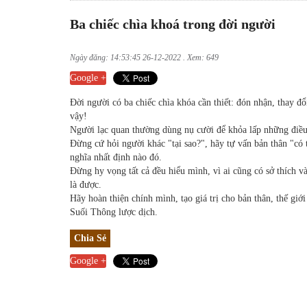
Ba chiếc chìa khoá trong đời người
Ngày đăng: 14:53:45 26-12-2022 . Xem: 649
Google +
Đời người có ba chiếc chìa khóa cần thiết: đón nhận, thay đổ
vậy!
Người lạc quan thường dùng nụ cười để khỏa lấp những điều 
Đừng cứ hỏi người khác "tại sao?", hãy tự vấn bản thân "có t
nghĩa nhất định nào đó.
Đừng hy vọng tất cả đều hiểu mình, vì ai cũng có sở thích 
là được.
Hãy hoàn thiện chính mình, tạo giá trị cho bản thân, thế giới
Suối Thông lược dịch.
Chia Sẻ
Google +