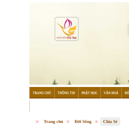
TRANG CHỦ
THÔNG TIN
PHẬT HỌC
VĂN HOÁ
ĐỜ
ĐỌC SÁCH
Trang chủ
Đời Sống
Chia Sẻ