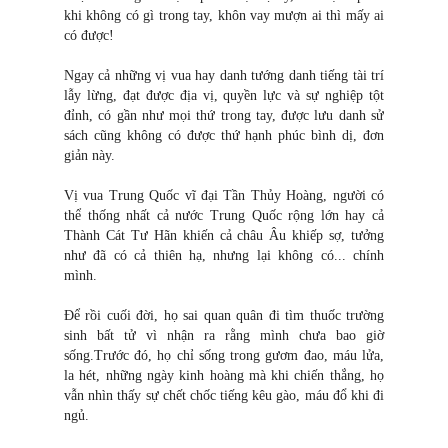
khi không có gì trong tay, khôn vay mượn ai thì mấy ai
có được!
Ngay cả những vị vua hay danh tướng danh tiếng tài trí
lẫy lừng, đạt được địa vị, quyền lực và sự nghiệp tột
đỉnh, có gần như mọi thứ trong tay, được lưu danh sử
sách cũng không có được thứ hạnh phúc bình dị, đơn
giản này.
Vị vua Trung Quốc vĩ đại Tần Thủy Hoàng, người có
thể thống nhất cả nước Trung Quốc rộng lớn hay cả
Thành Cát Tư Hãn khiến cả châu Âu khiếp sợ, tưởng
như đã có cả thiên hạ, nhưng lại không có... chính
mình.
Để rồi cuối đời, họ sai quan quân đi tìm thuốc trường
sinh bất tử vì nhận ra rằng mình chưa bao giờ
sống.Trước đó, họ chỉ sống trong gươm đao, máu lửa,
la hét, những ngày kinh hoàng mà khi chiến thắng, họ
vẫn nhìn thấy sự chết chốc tiếng kêu gào, máu đổ khi đi
ngủ.