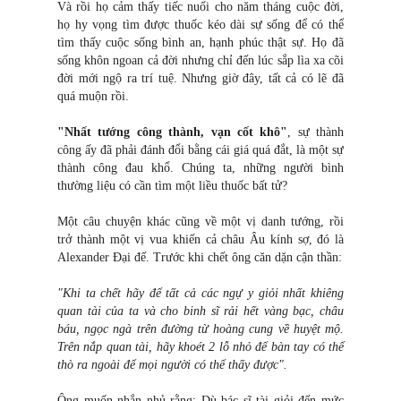
Và rồi họ cảm thấy tiếc nuối cho năm tháng cuộc đời,
họ hy vọng tìm được thuốc kéo dài sự sống để có thể
tìm thấy cuộc sống bình an, hạnh phúc thật sự. Họ đã
sống khôn ngoan cả đời nhưng chỉ đến lúc sắp lìa xa cõi
đời mới ngộ ra trí tuệ. Nhưng giờ đây, tất cả có lẽ đã
quá muộn rồi.
"Nhất tướng công thành, vạn cốt khô"
, sự thành
công ấy đã phải đánh đổi bằng cái giá quá đắt, là một sự
thành công đau khổ. Chúng ta, những người bình
thường liệu có cần tìm một liều thuốc bất tử?
Một câu chuyện khác cũng về một vị danh tướng, rồi
trở thành một vị vua khiến cả châu Âu kính sợ, đó là
Alexander Đại đế. Trước khi chết ông căn dặn cận thần:
"Khi ta chết hãy để tất cả các ngự y giỏi nhất khiêng
quan tài của ta và cho binh sĩ rải hết vàng bạc, châu
báu, ngọc ngà trên đường từ hoàng cung về huyệt mộ.
Trên nắp quan tài, hãy khoét 2 lỗ nhỏ để bàn tay có thể
thò ra ngoài để mọi người có thể thấy được".
Ông muốn nhắn nhủ rằng: Dù bác sĩ tài giỏi đến mức