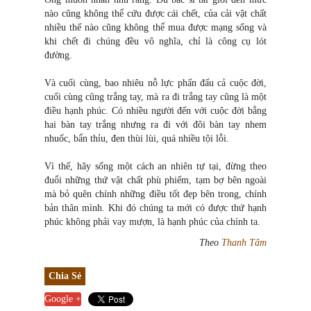
nào cũng không thể cứu được cái chết, của cải vật chất
nhiều thế nào cũng không thể mua được mạng sống và
khi chết đi chúng đều vô nghĩa, chỉ là công cụ lót
đường.
Và cuối cùng, bao nhiêu nỗ lực phấn đấu cả cuộc đời,
cuối cùng cũng trắng tay, mà ra đi trắng tay cũng là một
điều hạnh phúc. Có nhiều người đến với cuộc đời bằng
hai bàn tay trắng nhưng ra đi với đôi bàn tay nhem
nhuốc, bẩn thỉu, đen thùi lùi, quá nhiều tội lỗi.
Vì thế, hãy sống một cách an nhiên tự tại, đừng theo
đuổi những thứ vật chất phù phiếm, tạm bợ bên ngoài
mà bỏ quên chính những điều tốt đẹp bên trong, chính
bản thân mình. Khi đó chúng ta mới có được thứ hạnh
phúc không phải vay mượn, là hạnh phúc của chính ta.
Theo
Than
h Tâm
Chia Sẻ
Google +