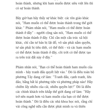
hoàn thành, nhưng khi ham muốn được siêu việt lên thì
có sự hoàn thành.
Bây giờ bạn hãy thấy sự khác biệt: các tôn giáo khác
nói, "Ham muốn có thể được hoàn thành trong thế giới
khác." Phàm nhân nói, "Ham muốn có thể được hoàn
thành ở đây" - người cộng sản nói, "Ham muốn có thể
được hoàn thành ở đây. Chỉ cần một cấu trúc xã hội
khác, chỉ cần tư bản bị lật đổ, vô sản phải nắm quyền,
tư sản phải bị tiêu diệt, có thế thôi - và các ham muốn
có thể được hoàn thành ở đây, cõi trời có thể được tạo
ra trên trái đất này ở đây."
Phàm nhân nói, "Bạn có thể hoàn thành ham muốn của
mình - hãy tranh đấu quyết liệt vào." Đó là điều toàn bộ
phương Tây đang cứ làm: "Tranh đấu, cạnh tranh, lừa
đảo, bằng bất kì phương tiện và phương pháp nào! Hãy
chiếm lấy nhiều của cải, nhiều quyền lực!" Đó là điều
các chính khách trên khắp thế giới đang cứ làm: "Hãy
trở nên mạnh hơn và ham muốn của bạn có thể được
hoàn thành." Đó là điều các nhà khoa học nói, rằng chỉ
vài công nghệ nữa cần được phát minh ra và thiên