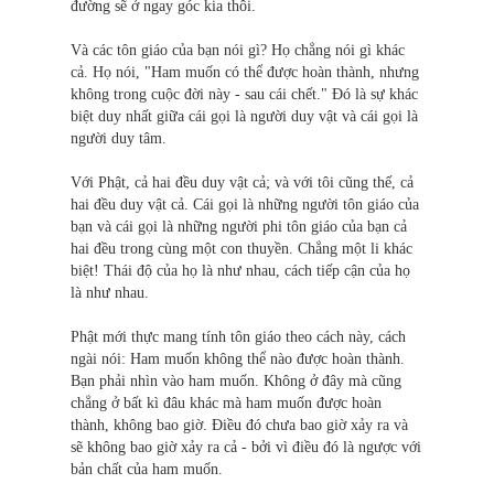
đường sẽ ở ngay góc kia thôi.
Và các tôn giáo của bạn nói gì? Họ chẳng nói gì khác
cả. Họ nói, "Ham muốn có thể được hoàn thành, nhưng
không trong cuộc đời này - sau cái chết." Đó là sự khác
biệt duy nhất giữa cái gọi là người duy vật và cái gọi là
người duy tâm.
Với Phật, cả hai đều duy vật cả; và với tôi cũng thế, cả
hai đều duy vật cả. Cái gọi là những người tôn giáo của
bạn và cái gọi là những người phi tôn giáo của bạn cả
hai đều trong cùng một con thuyền. Chẳng một li khác
biệt! Thái độ của họ là như nhau, cách tiếp cận của họ
là như nhau.
Phật mới thực mang tính tôn giáo theo cách này, cách
ngài nói: Ham muốn không thể nào được hoàn thành.
Bạn phải nhìn vào ham muốn. Không ở đây mà cũng
chẳng ở bất kì đâu khác mà ham muốn được hoàn
thành, không bao giờ. Điều đó chưa bao giờ xảy ra và
sẽ không bao giờ xảy ra cả - bởi vì điều đó là ngược với
bản chất của ham muốn.