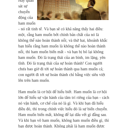
Hãy quan
sát sự
chuyển
động của
ham muốn
- nó rất tinh tế. Và bạn sẽ có khả năng thấy hai điều:
một, rằng ham muốn bởi chính bản chất của nó là
không thể nào hoàn thành nổi; và thứ hai, khoảnh khắc
bạn hiểu rằng ham muốn là không thể nào hoàn thành
nổi, thì ham muốn biến mất - và bạn bị bỏ lại không
ham muốn. Đó là trạng thái của an bình, im lặng, yên
tĩnh. Đó là trạng thái của sự hoàn thành! Con người
chưa bao giờ đi tới sự hoàn thành qua ham muốn cả;
con người đi tới sự hoàn thành chỉ bằng việc siêu việt
lên trên ham muốn.
Ham muốn là cơ hội để hiểu biết. Ham muốn là cơ hội
lớn để hiểu sự vận hành của tâm trí riêng của bạn - cách
nó vận hành, cơ chế của nó là gì. Và khi bạn đã hiểu
điều đó, thì trong chính việc hiểu đó là sự biến chuyển.
Ham muốn biến mất, không để lại dấu vết gì đằng sau.
Và khi bạn vô ham muốn, không ham muốn điều gì, thì
bạn được hoàn thành. Không phải là ham muốn được