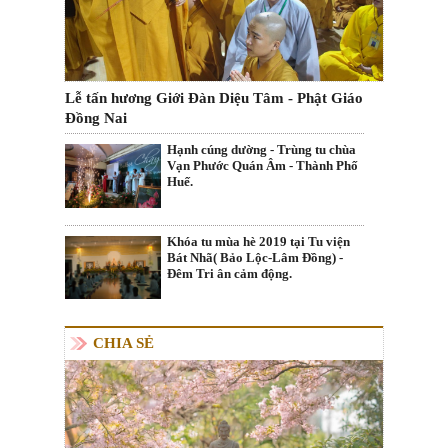
Lễ tấn hương Giới Đàn Diệu Tâm - Phật Giáo
Đồng Nai
Hạnh cúng dường - Trùng tu chùa
Vạn Phước Quán Âm - Thành Phố
Huế.
Khóa tu mùa hè 2019 tại Tu viện
Bát Nhã( Bảo Lộc-Lâm Đồng) -
Đêm Tri ân cảm động.
CHIA SẺ