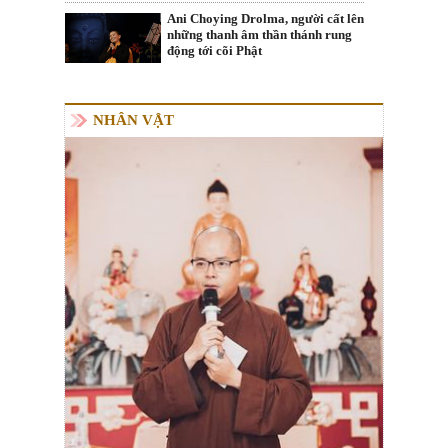
Ani Choying Drolma, người cất lên
những thanh âm thần thánh rung
động tới cõi Phật
NHÂN VẬT