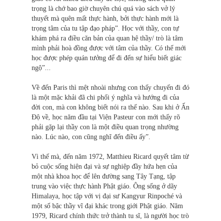
trọng là chớ bao giờ chuyên chú quá vào sách vở lý
thuyết mà quên mất thực hành, bởi thực hành mới là
trọng tâm của tu tập đạo pháp”. Học với thầy, con tự
khám phá ra điều căn bản của quan hệ thầy/ trò là tâm
mình phải hoà đồng được với tâm của thầy. Có thế mới
học được phép quán tưởng để đi đến sự hiểu biết giác
ngộ”...
Về đến Paris thì mệt nhoài nhưng con thấy chuyến đi đó
là một mặc khải đã chi phối ý nghĩa và hướng đi của
đời con, mà con không biết nói ra thế nào. Sau khi ở Ấn
Độ về, học năm đầu tại Viện Pasteur con mới thấy rõ
phải gặp lại thầy con là một điều quan trọng nhường
nào. Lúc nào, con cũng nghĩ đến điều ấy”.
Vì thế mà, đến năm 1972, Matthieu Ricard quyết tâm từ
bỏ cuộc sống hiện đại và sự nghiệp đầy hứa hẹn của
một nhà khoa học để lên đường sang Tây Tạng, tập
trung vào việc thực hành Phật giáo. Ông sống ở dãy
Himalaya, học tập với vị đại sư Kangyur Rinpoché và
một số bậc thầy vĩ đại khác trong giới Phật giáo. Năm
1979, Ricard chính thức trở thành tu sĩ, là người học trò