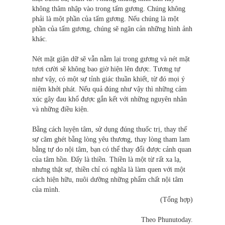
không thâm nhập vào trong tấm gương. Chúng không
phải là một phần của tấm gương. Nếu chúng là một
phần của tấm gương, chúng sẽ ngăn cản những hình ảnh
khác.
Nét mặt giận dữ sẽ vẫn nằm lại trong gương và nét mặt
tươi cười sẽ không bao giờ hiện lên được. Tương tự
như vậy, có một sự tỉnh giác thuần khiết, từ đó mọi ý
niệm khởi phát. Nếu quả đúng như vậy thì những cảm
xúc gây đau khổ được gắn kết với những nguyên nhân
và những điều kiện.
Bằng cách luyện tâm, sử dụng đúng thuốc trị, thay thế
sự căm ghét bằng lòng yêu thương, thay lòng tham lam
bằng tự do nội tâm, bạn có thể thay đổi được cảnh quan
của tâm hồn. Đấy là thiền. Thiền là một từ rất xa lạ,
nhưng thật sự, thiền chỉ có nghĩa là làm quen với một
cách hiện hữu, nuôi dưỡng những phẩm chất nội tâm
của mình.
(Tổng hợp)
Theo Phunutoday.