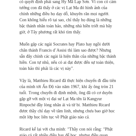
có quyết định phải sang Hy Mã Lạp Sơn. Vì con có cảm
tưởng con đã thấy ở các vị Lạt Ma đó hình ảnh của
chính những điều họ dạy dỗ, khuyên răn mọi người.
Con không hiểu rõ tại sao, chỉ thấy họ đúng là những
bậc thánh nhân toàn hảo, những nhà hiền triết mà bây
giờ, ở Tây phương rất khó tìm thấy.
Muốn gặp các ngài Socrates hay Plato hay ngồi dưới
chân thánh Francis d’Assisi thì làm sao được? Nhưng
sẵn đây chính các ngài là hiện thân của những bậc thánh
hiền. Con tự nhủ, nếu có ai đạt được đến sự toàn thiện,
toàn hảo thì phải là các vị này”.
Vậy là, Matthieu Ricard đã thực hiện chuyến đi đầu tiên
của mình tới Ấn Độ vào năm 1967, khi ấy ông tròn 21
tuổi. Trong chuyến đi định mệnh, ông đã có cơ duyên
gặp gỡ với một vị đại sư Lạt Ma tên là Kangyur
Rinpoché đầy lòng nhân ái và từ bi. Matthieu Ricard
được thầy chỉ dạy về tâm linh, nhưng chưa bao giờ học
một lớp học liên tục về Phật giáo nào cả.
Ricard kể lại với cha mình: “Thầy con nói rằng: “Phật
giáo có rất nhiều điều hay để học, nhưng điều quan