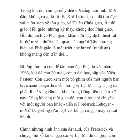
Trong khi đó, con lại để ý đến đời sống tâm linh. Mới
đầu, không có gì là rõ rệt. Khi 15 tuổi, con đã tìm đọc
vài cuốn sách về tôn giáo, về Thiên Chúa giáo, Ấn độ
giáo, Hồi giáo, nhưng kỳ thay, không đọc Phật giáo.
Hồi đó, sách về Phật giáo, khảo cứu hay dịch thuật rất
ít, được viết dưới nhãn quan của người Tây phương
hiểu sai Phật giáo là một triết học hư vô (nihilism)
không màng đến trần thế…
Nhưng thực ra con để tâm vào đạo Phật là vào năm
1966, khi đó con 20 tuổi, còn ở đại học, sắp vào Viện
Pasteur. Con được xem một bộ phim của một người bạn
là Arnaud Desjardins về những vị Lạt Ma Tây Tạng đã
phải di cư sang Bhutan khi Trung Cộng tiến chiếm xứ
này. Cũng khoảng thời gian đó, con được nói chuyện
với một người bạn khác - tiến sĩ Frederick Leboyer -
mới ở Darjeeling (Ấn Độ) về, kể lại có gặp mấy vị Lạt
Ma đó.
Chính những hình ảnh của Arnaud, của Frederick và
chuyện họ kể lại đã gặp các vị Lạt Ma đó đã giúp con