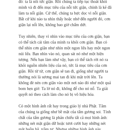
đó: ta là nỗi tức giận. Rồi chúng ta tiếp tục thoát khỏi
mình và đi đến mục tiêu của nỗi tức giận, chính là kẻ đã
làm ta nổi giận. Cứ thế, chúng ta bực dọc vì nỗi giận.
Bất cứ khi nào ta nhìn thấy hoặc nhớ đến người đó, cơn
giận lại nổi lên, không bao giờ chấm dứt.
Tuy nhiên, thay vì nhìn vào mục tiêu của cơn giận, bạn
có thể tách cái tâm của mình ra khỏi cơn giận. Bạn có
thể nhìn cơn giận như nhìn một ngọn lửa hay một ngọn
núi lửa. Bạn nhìn vào nó, quan sát nó như một hiện
tượng. Nếu bạn làm như vậy, bạn có thể tách rời nó ra
khỏi nguồn nhiên liệu của nó, tức là mục tiêu của cơn
giận. Rồi từ từ, cơn giận sẽ tan đi, giống như người ta
thường nói là sương mai tan đi khi mặt trời lên. Ta
không đè nén cơn giận vào một nơi nào đó như một quả
bom hẹn giờ. Ta lờ nó đi, không để cho nó nổ. Ta giải
quyết nó theo cách làm cho nó bị vô hiệu hóa.
Có một hình ảnh rất hay trong giáo lý nhà Phật. Tâm
của chúng ta giống như bề mặt của tấm gương soi. Tính
chất của tấm gương là phản chiếu tất cả mọi hình ảnh:
những nét mặt giận dữ hoặc tươi cười hay những nét
mặt buồn bã, trầm tư. Nhưng những hình ảnh này