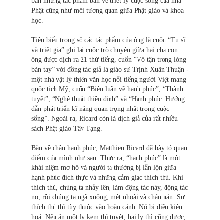
bản những tác phẩm bàn về triết lý cuộc sống của nhà
Phật cũng như mối tương quan giữa Phật giáo và khoa
học.
Tiêu biểu trong số các tác phẩm của ông là cuốn “Tu sĩ
và triết gia” ghi lại cuộc trò chuyện giữa hai cha con
ông được dịch ra 21 thứ tiếng, cuốn “Vô tận trong lòng
bàn tay” với đồng tác giả là giáo sư Trịnh Xuân Thuận -
một nhà vật lý thiên văn học nổi tiếng người Việt mang
quốc tịch Mỹ, cuốn “Biện luận về hạnh phúc”, “Thành
tuyết”, “Nghệ thuật thiền định” và “Hạnh phúc: Hướng
dẫn phát triển kĩ năng quan trọng nhất trong cuộc
sống”. Ngoài ra, Ricard còn là dịch giả của rất nhiều
sách Phật giáo Tây Tạng.
Bàn về chân hạnh phúc, Matthieu Ricard đã bày tỏ quan
điểm của mình như sau: Thực ra, “hạnh phúc” là một
khái niệm mơ hồ và người ta thường bị lẫn lộn giữa
hạnh phúc đích thực và những cảm giác thích thú. Khi
thích thú, chúng ta nhảy lên, làm động tác này, động tác
nọ, rồi chúng ta ngã xuống, mệt nhoài và chán nản. Sự
thích thú thì tùy thuộc vào hoàn cảnh. Nó bị điều kiện
hoá. Nếu ăn một ly kem thì tuyệt, hai ly thì cũng được,