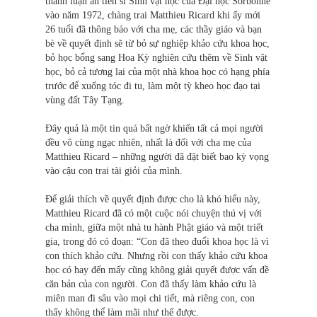
thành luận án tiến sĩ Sinh vật học của Đại học Sorbonne
vào năm 1972, chàng trai Matthieu Ricard khi ấy mới
26 tuổi đã thông báo với cha mẹ, các thầy giáo và bạn
bè về quyết định sẽ từ bỏ sự nghiệp khảo cứu khoa học,
bỏ học bổng sang Hoa Kỳ nghiên cứu thêm về Sinh vật
học, bỏ cả tương lai của một nhà khoa học có hạng phía
trước để xuống tóc đi tu, làm một tỳ kheo học đạo tại
vùng đất Tây Tạng.
Đây quả là một tin quá bất ngờ khiến tất cả mọi người
đều vô cùng ngạc nhiên, nhất là đối với cha mẹ của
Matthieu Ricard – những người đã đặt biết bao kỳ vọng
vào cậu con trai tài giỏi của mình.
Để giải thích về quyết định được cho là khó hiểu này,
Matthieu Ricard đã có một cuộc nói chuyện thú vị với
cha mình, giữa một nhà tu hành Phật giáo và một triết
gia, trong đó có đoạn: “Con đã theo đuổi khoa học là vì
con thích khảo cứu. Nhưng rồi con thấy khảo cứu khoa
học có hay đến mấy cũng không giải quyết được vấn đề
căn bản của con người. Con đã thấy làm khảo cứu là
miên man đi sâu vào mọi chi tiết, mà riêng con, con
thấy không thể làm mãi như thế được.