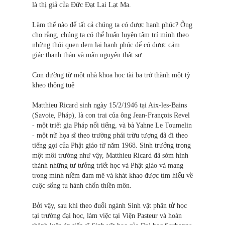
là thị giả của Đức Đạt Lai Lạt Ma.
Làm thế nào để tất cả chúng ta có được hạnh phúc? Ông
cho rằng, chúng ta có thể huấn luyện tâm trí mình theo
những thói quen đem lại hạnh phúc để có được cảm
giác thanh thản và mãn nguyện thật sự.
Con đường từ một nhà khoa học tài ba trở thành một tỳ
kheo thông tuệ
Matthieu Ricard sinh ngày 15/2/1946 tại Aix-les-Bains
(Savoie, Pháp), là con trai của ông Jean-François Revel
- một triết gia Pháp nổi tiếng, và bà Yahne Le Toumelin
- một nữ họa sĩ theo trường phái trừu tượng đã đi theo
tiếng gọi của Phật giáo từ năm 1968. Sinh trưởng trong
một môi trường như vậy, Matthieu Ricard đã sớm hình
thành những tư tưởng triết học và Phật giáo và mang
trong mình niềm đam mê và khát khao được tìm hiểu về
cuộc sống tu hành chốn thiền môn.
Bởi vậy, sau khi theo đuổi ngành Sinh vật phân tử học
tại trường đại học, làm việc tại Viện Pasteur và hoàn