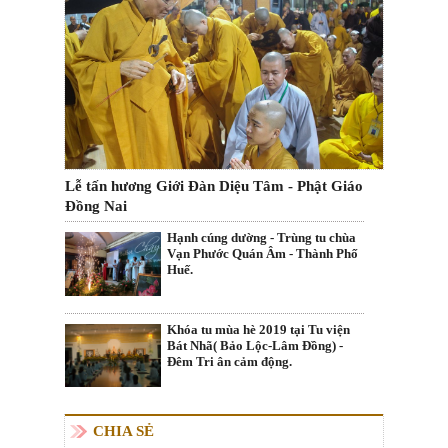
Lễ tấn hương Giới Đàn Diệu Tâm - Phật Giáo
Đồng Nai
Hạnh cúng dường - Trùng tu chùa
Vạn Phước Quán Âm - Thành Phố
Huế.
Khóa tu mùa hè 2019 tại Tu viện
Bát Nhã( Bảo Lộc-Lâm Đồng) -
Đêm Tri ân cảm động.
CHIA SẺ