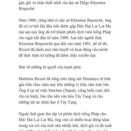
gần gũi và thân thiết nhất của đại sư Dilgo Khyentse
Rinpoché.
Năm 1980, cũng nhờ có đại sư Khyentse Riponché, ông
đã có cơ hội lần đầu tiên được gặp Đức Đạt Lai Lạt Ma
mà sau này ông đã trở thành phiên dịch viên tiếng Pháp
cho ngài bắt đầu từ năm 1989. Sau khi người thầy
Khyentse Rinponché qua đời vào năm 1991, kể từ đó,
Ricard đã dành mọi tâm huyết và hoạt động của mình
để thực hiện tư tưởng đã được thầy truyền dạy.
Bàn về những bí quyết của hạnh phúc
Matthieu Ricard đã sống trên rặng núi Himalaya từ hơn
gần bốn chục năm nay bên những vị thầy tâm linh lớn.
Ông ở tại tự viện Shéchèn (Nepal), cống hiến cuộc đời
cho tu hành, bảo tồn nền văn hóa Tây Tạng và cho
những dự án nhân đạo ở Tây Tạng.
Ngoài thời gian thu tập và phiên dịch tiếng Pháp cho
Đức Đạt Lai Lạt Ma, ông còn có nhiều hoạt động khác
trong vai trò của một nhà nhiếp ảnh, dịch giả và đã xuất