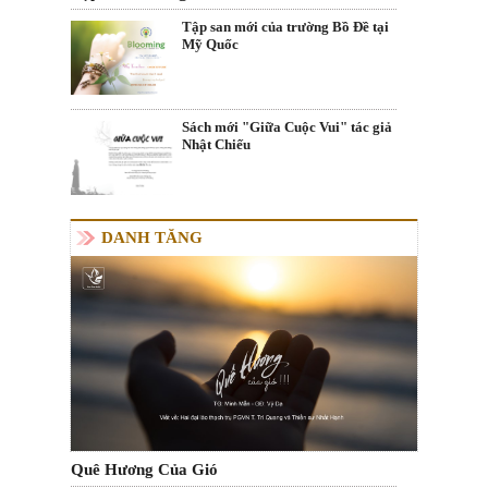
Tập san mới của trường Bồ Đề tại
Mỹ Quốc
Sách mới "Giữa Cuộc Vui" tác giả
Nhật Chiếu
DANH TĂNG
Quê Hương Của Gió