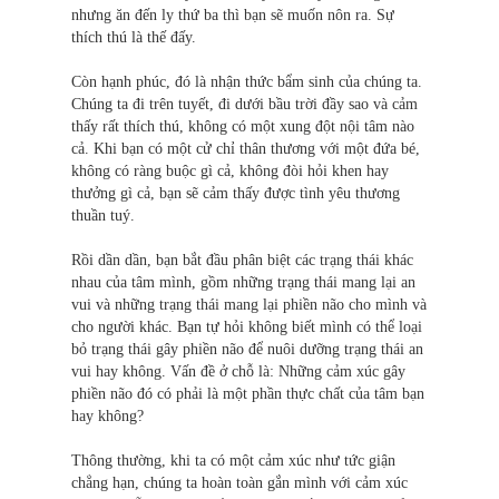
nhưng ăn đến ly thứ ba thì bạn sẽ muốn nôn ra. Sự
thích thú là thế đấy.
Còn hạnh phúc, đó là nhận thức bẩm sinh của chúng ta.
Chúng ta đi trên tuyết, đi dưới bầu trời đầy sao và cảm
thấy rất thích thú, không có một xung đột nội tâm nào
cả. Khi bạn có một cử chỉ thân thương với một đứa bé,
không có ràng buộc gì cả, không đòi hỏi khen hay
thưởng gì cả, bạn sẽ cảm thấy được tình yêu thương
thuần tuý.
Rồi dần dần, bạn bắt đầu phân biệt các trạng thái khác
nhau của tâm mình, gồm những trạng thái mang lại an
vui và những trạng thái mang lại phiền não cho mình và
cho người khác. Bạn tự hỏi không biết mình có thể loại
bỏ trạng thái gây phiền não để nuôi dưỡng trạng thái an
vui hay không. Vấn đề ở chỗ là: Những cảm xúc gây
phiền não đó có phải là một phần thực chất của tâm bạn
hay không?
Thông thường, khi ta có một cảm xúc như tức giận
chẳng hạn, chúng ta hoàn toàn gắn mình với cảm xúc