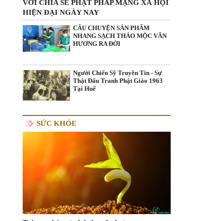
VỚI CHIA SẺ PHẬT PHÁP MẠNG XÃ HỘI
HIỆN ĐẠI NGÀY NAY
CÂU CHUYỆN SẢN PHẨM
NHANG SẠCH THẢO MỘC VÂN
HƯƠNG RA ĐỜI
Người Chiến Sỹ Truyền Tin - Sự
Thật Đấu Tranh Phật Giáo 1963
Tại Huế
SỨC KHỎE