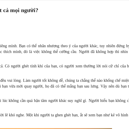
ất cả mọi người?
riêng mình. Bạn có thể nhân nhượng theo ý của người khác, tuy nhiên đừng h
c thích mình, đó là việc không thể cưỡng cầu. Người đã không hợp thì nhìn
ả. Có người ghét tính khí của bạn, có người xem thường lời nói cử chỉ của b
 đều vui lòng. Làm người tốt không dễ, chúng ta chẳng thể nào khống chế miệ
i bạn vừa mới quay người, họ đã có thể mắng bạn sau lưng. Vậy nên dù bạn t
i lúc không cần quá bận tâm người khác suy nghĩ gì. Người hiểu bạn không c
 lời lẽ khó nghe. Một khi người ta ghen ghét bạn, ắt sẽ xem bạn như kẻ vô hìn