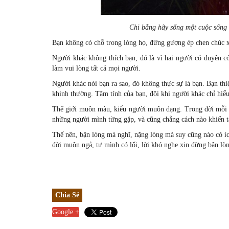
Chi bằng hãy sống một cuộc sống 
Bạn không có chỗ trong lòng họ, đừng gượng ép chen chúc x
Người khác không thích bạn, đó là vì hai người có duyên c
làm vui lòng tất cả mọi người.
Người khác nói bạn ra sao, đó không thực sự là bạn. Bạn thi
khinh thường. Tâm tính của bạn, đôi khi người khác chỉ hiểu
Thế giới muôn màu, kiểu người muôn dạng. Trong đời mỗi ch
những người mình từng gặp, và cũng chẳng cách nào khiến t
Thế nên, bận lòng mà nghĩ, nặng lòng mà suy cũng nào có í
đời muôn ngả, tự mình có lối, lời khó nghe xin đừng bận l
Chia Sẻ
Google +