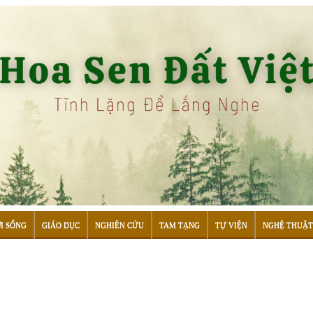
I SỐNG
GIÁO DỤC
NGHIÊN CỨU
TAM TẠNG
TỰ VIỆN
NGHỆ THUẬT