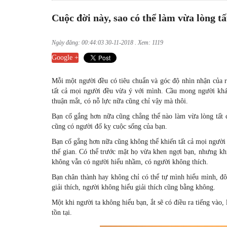
Cuộc đời này, sao có thể làm vừa lòng t
Ngày đăng: 00:44:03 30-11-2018 . Xem: 1119
Google +
Mỗi một người đều có tiêu chuẩn và góc độ nhìn nhận của 
tất cả mọi người đều vừa ý với mình. Cầu mong người khá
thuận mắt, có nỗ lực nữa cũng chỉ vậy mà thôi.
Bạn cố gắng hơn nữa cũng chẳng thể nào làm vừa lòng tất c
cũng có người đố kỵ cuộc sống của bạn.
Bạn cố gắng hơn nữa cũng không thể khiến tất cả mọi người
thế gian. Có thể trước mặt họ vừa khen ngợi bạn, nhưng kh
không vẫn có người hiểu nhầm, có người không thích.
Bạn chân thành hay không chỉ có thể tự mình hiểu mình, đô
giải thích, người không hiểu giải thích cũng bằng không.
Một khi người ta không hiểu bạn, ắt sẽ có điều ra tiếng vào,
tồn tại.