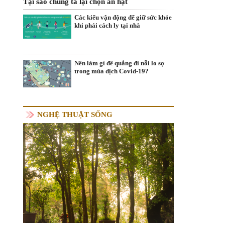
Tại sao chúng ta lại chọn ăn hạt
Các kiểu vận động để giữ sức khỏe
khi phải cách ly tại nhà
Nên làm gì để quẳng đi nỗi lo sợ
trong mùa dịch Covid-19?
NGHỆ THUẬT SỐNG