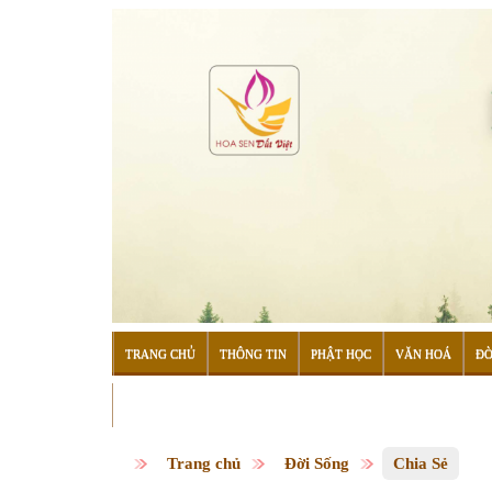
TRANG CHỦ
THÔNG TIN
PHẬT HỌC
VĂN HOÁ
ĐỜ
ĐỌC SÁCH
Trang chủ
Đời Sống
Chia Sẻ