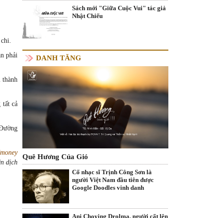
Sách mới "Giữa Cuộc Vui" tác giả
Nhật Chiếu
chi.
n phải
DANH TĂNG
m thành
tất cả
 Đường
money
Quê Hương Của Gió
n dịch
Cố nhạc sĩ Trịnh Công Sơn là
người Việt Nam đầu tiên được
Google Doodles vinh danh
Ani Choying Drolma, người cất lên