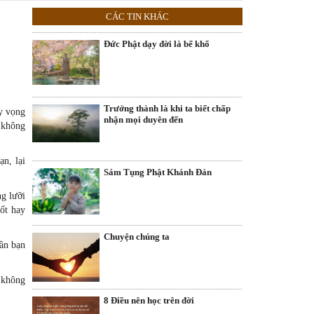
CÁC TIN KHÁC
Đức Phật dạy đời là bể khổ
Trưởng thành là khi ta biết chấp
y vọng
nhận mọi duyên đến
 không
ạn, lại
Sám Tụng Phật Khánh Đản
ng lưỡi
ốt hay
Chuyện chúng ta
ần bạn
h không
8 Điều nên học trên đời