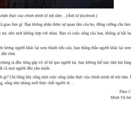
chân thực của chính mình từ nội tâm… (Ảnh từ facebook )
ã giao làm gì. Bạn không nhận được sự quan tâm của họ, đừng cưỡng cầu làm 
ó nợ, nên mới không hợp với nhau. Bạn có cuộc sống của bạn, không ai bắt bạ
ện lương người khác lạ
i
xem thành tiểu xảo, bạn thẳng thắn người khác lại xe
 đôi chút.
úng ta đều từng gặp vô số kẻ qua người lại, bạn không thể nào làm hài lòng 
ất cả mọi người đều yêu mình.
ch gì? Chi bằng hãy sống một cuộc sống chân thực của chính mình từ nội tâm.
òng, sống nhẹ nhàng mới thực chất người ơi…
Theo
C
Minh Vũ biê