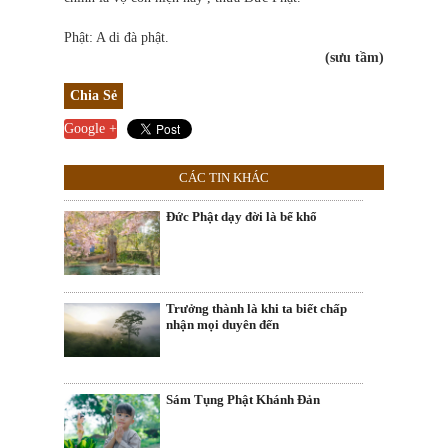
Phật: A di đà phật.
(sưu tầm)
Chia Sẻ
Google +
CÁC TIN KHÁC
Đức Phật dạy đời là bể khổ
Trưởng thành là khi ta biết chấp
nhận mọi duyên đến
Sám Tụng Phật Khánh Đản