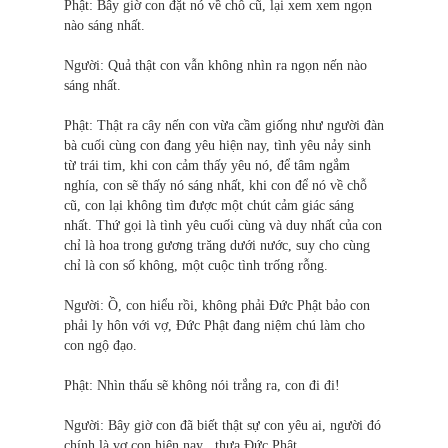
Phật: Bây giờ con đặt nó về chỗ cũ, lại xem xem ngọn
nào sáng nhất.
Người: Quả thật con vẫn không nhìn ra ngọn nến nào
sáng nhất.
Phật: Thật ra cây nến con vừa cầm giống như người đàn
bà cuối cùng con đang yêu hiện nay, tình yêu nảy sinh
từ trái tim, khi con cảm thấy yêu nó, để tâm ngắm
nghía, con sẽ thấy nó sáng nhất, khi con để nó về chỗ
cũ, con lại không tìm được một chút cảm giác sáng
nhất. Thứ gọi là tình yêu cuối cùng và duy nhất của con
chỉ là hoa trong gương trăng dưới nước, suy cho cùng
chỉ là con số không, một cuộc tình trống rỗng.
Người: Ồ, con hiểu rồi, không phải Ðức Phật bảo con
phải ly hôn với vợ, Ðức Phật đang niệm chú làm cho
con ngộ đạo.
Phật: Nhìn thấu sẽ không nói trắng ra, con đi đi!
Người: Bây giờ con đã biết thật sự con yêu ai, người đó
chính là vợ con hiện nay , thưa Ðức Phật.