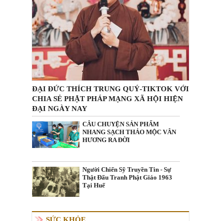
ĐẠI ĐỨC THÍCH TRUNG QUÝ-TIKTOK VỚI
CHIA SẺ PHẬT PHÁP MẠNG XÃ HỘI HIỆN
ĐẠI NGÀY NAY
CÂU CHUYỆN SẢN PHẨM
NHANG SẠCH THẢO MỘC VÂN
HƯƠNG RA ĐỜI
Người Chiến Sỹ Truyền Tin - Sự
Thật Đấu Tranh Phật Giáo 1963
Tại Huế
SỨC KHỎE