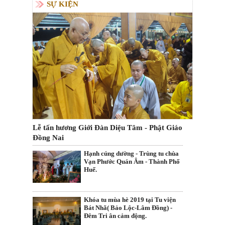
SỰ KIỆN
Lễ tấn hương Giới Đàn Diệu Tâm - Phật Giáo
Đồng Nai
Hạnh cúng dường - Trùng tu chùa
Vạn Phước Quán Âm - Thành Phố
Huế.
Khóa tu mùa hè 2019 tại Tu viện
Bát Nhã( Bảo Lộc-Lâm Đồng) -
Đêm Tri ân cảm động.