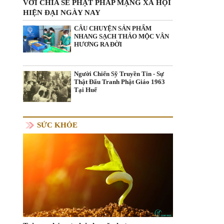
VỚI CHIA SẺ PHẬT PHÁP MẠNG XÃ HỘI
HIỆN ĐẠI NGÀY NAY
CÂU CHUYỆN SẢN PHẨM
NHANG SẠCH THẢO MỘC VÂN
HƯƠNG RA ĐỜI
Người Chiến Sỹ Truyền Tin - Sự
Thật Đấu Tranh Phật Giáo 1963
Tại Huế
SỨC KHỎE