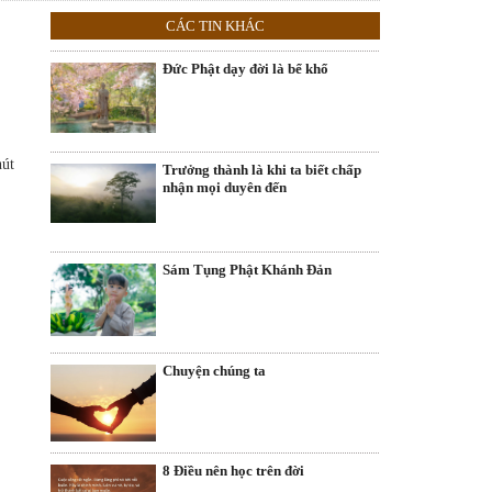
CÁC TIN KHÁC
Đức Phật dạy đời là bể khổ
hút
Trưởng thành là khi ta biết chấp
nhận mọi duyên đến
Sám Tụng Phật Khánh Đản
Chuyện chúng ta
8 Điều nên học trên đời