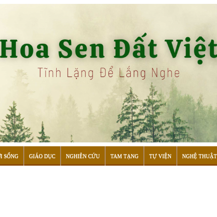
I SỐNG
GIÁO DỤC
NGHIÊN CỨU
TAM TẠNG
TỰ VIỆN
NGHỆ THUẬT