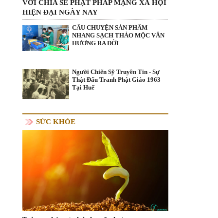
VỚI CHIA SẺ PHẬT PHÁP MẠNG XÃ HỘI
HIỆN ĐẠI NGÀY NAY
CÂU CHUYỆN SẢN PHẨM
NHANG SẠCH THẢO MỘC VÂN
HƯƠNG RA ĐỜI
Người Chiến Sỹ Truyền Tin - Sự
Thật Đấu Tranh Phật Giáo 1963
Tại Huế
SỨC KHỎE