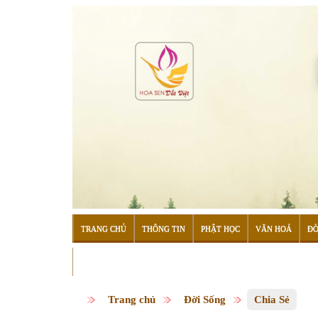
TRANG CHỦ
THÔNG TIN
PHẬT HỌC
VĂN HOÁ
ĐỜ
ĐỌC SÁCH
Trang chủ
Đời Sống
Chia Sẻ