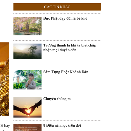
CÁC TIN KHÁC
Đức Phật dạy đời là bể khổ
Trưởng thành là khi ta biết chấp
nhận mọi duyên đến
Sám Tụng Phật Khánh Đản
Chuyện chúng ta
8 Điều nên học trên đời
ời hay