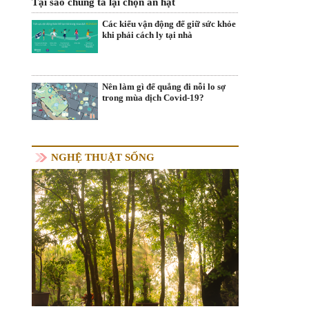
Tại sao chúng ta lại chọn ăn hạt
Các kiểu vận động để giữ sức khỏe
khi phải cách ly tại nhà
Nên làm gì để quẳng đi nỗi lo sợ
trong mùa dịch Covid-19?
NGHỆ THUẬT SỐNG