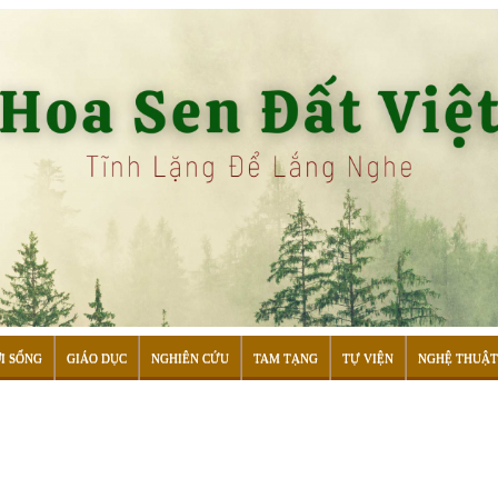
I SỐNG
GIÁO DỤC
NGHIÊN CỨU
TAM TẠNG
TỰ VIỆN
NGHỆ THUẬT