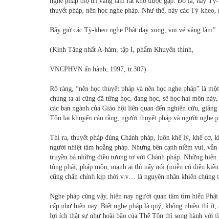
nghe pháp thọ trì vâng làm rất khó được gặp. Đó là, này Tỳ-
thuyết pháp, nên học nghe pháp. Như thế, này các Tỳ-kheo, 
Bấy giờ các Tỳ-kheo nghe Phật dạy xong, vui vẻ vâng làm”.
(Kinh Tăng nhất A-hàm, tập I, phẩm Khuyến thỉnh,
VNCPHVN ấn hành, 1997, tr.307)
Rõ ràng, “nên học thuyết pháp và nên học nghe pháp” là mộ
chúng ta ai cũng đã từng học, đang học, sẽ học hai môn này,
các ban ngành của Giáo hội liên quan đến nghiên cứu, giảng 
Tôn lại khuyến cáo rằng, người thuyết pháp và người nghe p
Thì ra, thuyết pháp đúng Chánh pháp, luôn khế lý, khế cơ, 
người nhiệt tâm hoằng pháp. Nhưng bên cạnh niềm vui, vẫn
truyền bá những điều tương tợ với Chánh pháp. Những hiện 
tông phái, pháp môn; mạnh ai thì nấy nói (miễn có điều kiệ
cũng chấn chỉnh kịp thời v.v… là nguyên nhân khiến chúng t
Nghe pháp cũng vậy, hiện nay người quan tâm tìm hiểu Phật 
cấp như hiện nay. Biết nghe pháp là quý, không nhiều thì ít,
lợi ích thật sự như hoài bão của Thế Tôn thì song hành với 