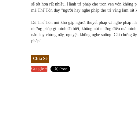
sẽ tốt hơn rất nhiều. Hành trì pháp cho trọn vẹn vốn không 
mà Thế Tôn dạy “người hay nghe pháp thọ trì vâng làm rất 
Dù Thế Tôn nói khó gặp người thuyết pháp và nghe pháp như
những pháp gì mình đã biết, không nói những điều mà mình 
nào hay chừng nấy, nguyện không nghe suông. Chỉ chừng ấy t
pháp”.
Chia Sẻ
Google +