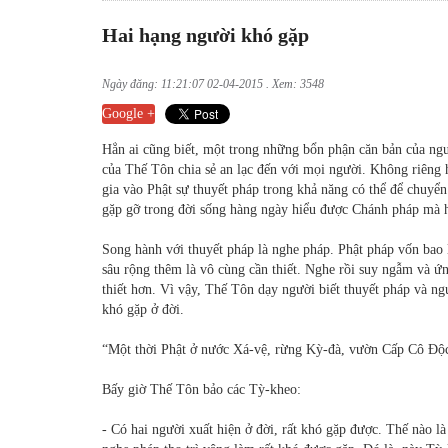
Hai hạng người khó gặp
Ngày đăng: 11:21:07 02-04-2015 . Xem: 3548
Google +
Hẳn ai cũng biết, một trong những bổn phận căn bản của ngườ
của Thế Tôn chia sẻ an lạc đến với mọi người. Không riêng h
gia vào Phật sự thuyết pháp trong khả năng có thể để chuyể
gặp gỡ trong đời sống hàng ngày hiểu được Chánh pháp mà h
Song hành với thuyết pháp là nghe pháp. Phật pháp vốn bao 
sâu rộng thêm là vô cùng cần thiết. Nghe rồi suy ngẫm và ứn
thiết hơn. Vì vậy, Thế Tôn dạy người biết thuyết pháp và ng
khó gặp ở đời.
“Một thời Phật ở nước Xá-vệ, rừng Kỳ-đà, vườn Cấp Cô Độ
Bấy giờ Thế Tôn bảo các Tỳ-kheo:
- Có hai người xuất hiện ở đời, rất khó gặp được. Thế nào l