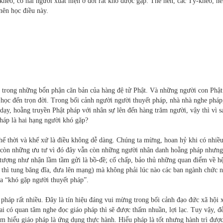
kheo, có hai người xuất hiện ở đời rất khó được gặp. Thế nên, các Tỳ-kheo, n
nên học điều này.
t trong những bổn phận căn bản của hàng đệ tử Phật. Và những người con Phật
 học đến trọn đời. Trong bối cảnh người người thuyết pháp, nhà nhà nghe pháp,
dạy, hoằng truyền Phật pháp với nhân sự lên đến hàng trăm người, vậy thì vì 
háp là hai hạng người khó gặp?
khế thời và khế xứ là điều không dễ dàng. Chúng ta mừng, hoan hỷ khi có nhiề
 còn những ưu tư vì đó đây vẫn còn những người nhân danh hoằng pháp nhưng
tượng như nhận lầm tầm gửi là bồ-đề; cố chấp, bảo thủ những quan điểm về hệ
n thì tung băng đĩa, đưa lên mạng) mà không phải lúc nào các ban ngành chức 
a “khó gặp người thuyết pháp”.
pháp rất nhiều. Đây là tín hiệu đáng vui mừng trong bối cảnh đạo đức xã hội
 ai có quan tâm nghe đọc giáo pháp thì sẽ được thấm nhuần, lợi lạc. Tuy vậy, đ
tìm hiểu giáo pháp là ứng dụng thực hành. Hiểu pháp là tốt nhưng hành trì đượ