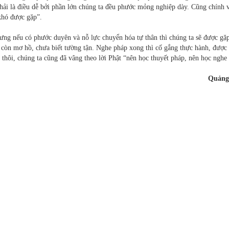
phải là điều dễ bởi phần lớn chúng ta đều phước mỏng nghiệp dày. Cũng chính 
khó được gặp”.
ng nếu có phước duyên và nỗ lực chuyển hóa tự thân thì chúng ta sẽ được gặ
còn mơ hồ, chưa biết tường tận. Nghe pháp xong thì cố gắng thực hành, được
hôi, chúng ta cũng đã vâng theo lời Phật “nên học thuyết pháp, nên học nghe
Quảng