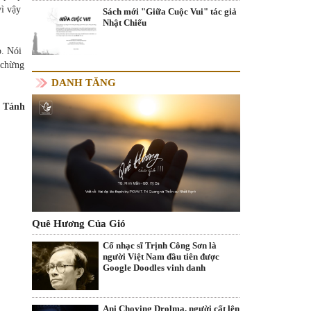
vì vậy
Sách mới "Giữa Cuộc Vui" tác giả
Nhật Chiếu
p. Nói
 chừng
DANH TĂNG
 Tánh
Quê Hương Của Gió
Cố nhạc sĩ Trịnh Công Sơn là
người Việt Nam đầu tiên được
Google Doodles vinh danh
Ani Choying Drolma, người cất lên