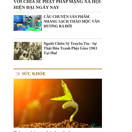
VỚI CHIA SẺ PHẬT PHÁP MẠNG XÃ HỘI
HIỆN ĐẠI NGÀY NAY
CÂU CHUYỆN SẢN PHẨM
NHANG SẠCH THẢO MỘC VÂN
HƯƠNG RA ĐỜI
Người Chiến Sỹ Truyền Tin - Sự
Thật Đấu Tranh Phật Giáo 1963
Tại Huế
SỨC KHỎE