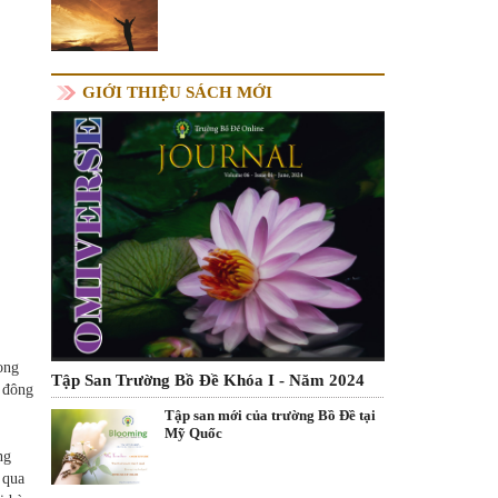
GIỚI THIỆU SÁCH MỚI
ong
Tập San Trường Bồ Đề Khóa I - Năm 2024
 đông
Tập san mới của trường Bồ Đề tại
Mỹ Quốc
ng
 qua