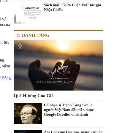
i bàn
Sách mới "Giữa Cuộc Vui" tác giả
Nhật Chiếu
i sự
ộn của
DANH TĂNG
hị lực
ững
g niềm
c Sống
Quê Hương Của Gió
Cố nhạc sĩ Trịnh Công Sơn là
người Việt Nam đầu tiên được
Google Doodles vinh danh
Ani Choying Drolma, người cất lên