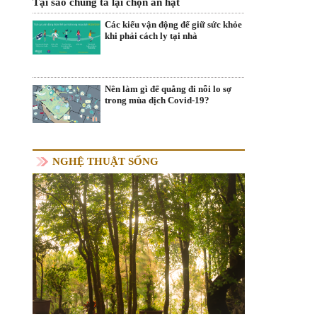
Tại sao chúng ta lại chọn ăn hạt
Các kiểu vận động để giữ sức khỏe
khi phải cách ly tại nhà
Nên làm gì để quẳng đi nỗi lo sợ
trong mùa dịch Covid-19?
NGHỆ THUẬT SỐNG