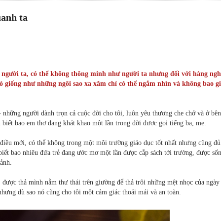
uanh ta
ư người ta, có thể không thông minh như người ta nhưng đối với hàng ngh
đó giống như những ngôi sao xa xăm chỉ có thể ngắm nhìn và không bao gi
 những người dành trọn cả cuộc đời cho tôi, luôn yêu thương che chở và ở bên
 biết bao em thơ đang khát khao một lần trong đời được gọi tiếng ba, mẹ.
iều mới, có thể không trong một môi trường giáo dục tốt nhất nhưng cũng đủ 
biết bao nhiêu đứa trẻ đang ước mơ một lần được cắp sách tới trường, được số
cảnh.
, được thả mình nằm thư thái trên giường để thả trôi những mệt nhọc của ngày
 nhưng dù sao nó cũng cho tôi một cảm giác thoải mái và an toàn.