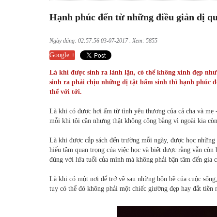
Hạnh phúc đến từ những điều giản dị q
Ngày đăng: 02:57:56 03-07-2017 . Xem: 5855
Google +
Là khi được sinh ra lành lặn, có thể không xinh đẹp nh
sinh ra phải chịu những dị tật bẩm sinh thì hạnh phúc 
thể với tới.
Là khi có được hơi ấm từ tình yêu thương của cả cha và mẹ -
mỗi khi tôi cần nhưng thật không công bằng vì ngoài kia còn
Là khi được cắp sách đến trường mỗi ngày, được học những đ
hiểu tầm quan trọng của việc học và biết được rằng vẫn còn 
đúng với lứa tuổi của mình mà không phải bận tâm đến gia 
Là khi có một nơi để trở về sau những bộn bề của cuộc sống
tuy có thể đó không phải một chiếc giường đẹp hay đắt tiền