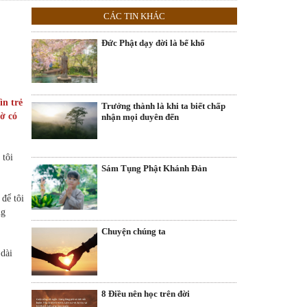
CÁC TIN KHÁC
Đức Phật dạy đời là bể khổ
ìn trẻ
Trưởng thành là khi ta biết chấp
ờ có
nhận mọi duyên đến
 tôi
Sám Tụng Phật Khánh Đản
để tôi
ng
Chuyện chúng ta
 dài
8 Điều nên học trên đời