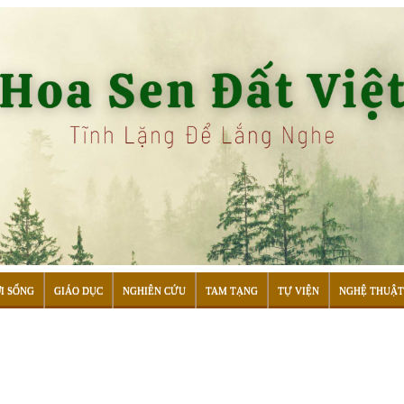
I SỐNG
GIÁO DỤC
NGHIÊN CỨU
TAM TẠNG
TỰ VIỆN
NGHỆ THUẬT