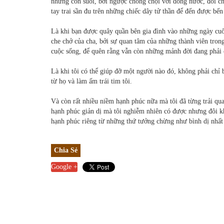
những con suối, bơi ngược chống chọi với dòng nước, đôi ch
tay trai sần đu trên những chiếc dây tử thần để đến được bến 
Là khi bạn được quây quần bên gia đình vào những ngày cu
che chở của cha, bởi sự quan tâm của những thành viên tron
cuộc sống, để quên rằng vẫn còn những mảnh đời đang phải c
Là khi tôi có thể giúp đỡ một người nào đó, không phải chỉ b
từ họ và làm ấm trái tim tôi.
Và còn rất nhiều niềm hạnh phúc nữa mà tôi đã từng trải qua
hạnh phúc giản dị mà tôi nghiễm nhiên có được nhưng đôi kh
hạnh phúc riêng từ những thứ tưởng chừng như bình dị nhất đ
Chia Sẻ
Google +