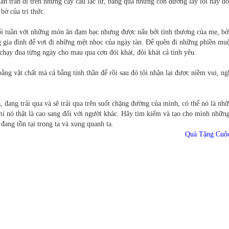
ân trần đi trên những cây cầu lắc lư, băng qua những con đường lầy lội hay đô
bờ của tri thức.
ối tuần với những món ăn đạm bạc nhưng được nấu bởi tình thương của mẹ, bở
g gia đình để vơi đi những mệt nhọc của ngày tàn. Để quên đi những phiền mu
hạy đua từng ngày cho mau qua cơn đói khát, đói khát cả tình yêu.
ằng vật chất mà cả bằng tinh thần để rồi sau đó tôi nhận lại được niềm vui, ng
, đang trải qua và sẽ trải qua trên suốt chặng đường của mình, có thể nó là nh
i nó thật là cao sang đối với người khác. Hãy tìm kiếm và tạo cho mình nhữn
ang tồn tại trong ta và xung quanh ta.
Quà Tặng Cuộ