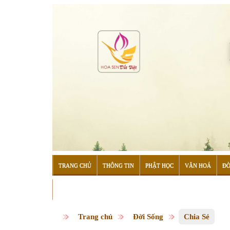
TRANG CHỦ
THÔNG TIN
PHẬT HỌC
VĂN HOÁ
ĐỜ
ĐỌC SÁCH
Trang chủ
Đời Sống
Chia Sẻ