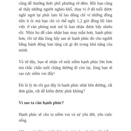
cũng để thưởng thức phố phường về đêm. Rồi bạn cũng
sẽ thấy những người nghèo khổ, thay vì ở độ tuổi được
nghỉ ngơi lại phải lam lũ lao động chỉ vì những đồng
tiền ít ỏi mà bạn chỉ có thể ngồi 1,2 giờ đồng hồ làm
việc ở văn phòng mát mẻ là bạn nhận được bấy nhiêu
rồi. Nhìn họ để cảm nhận bạn may mắn hơn, hạnh phúc
hơn, rồi tự dặn lòng hãy san sẻ hạnh phúc đó cho người
bằng hành động ban tặng cái gì đó trong khả năng của
mình.
Và từ đây, bạn sẽ nhận về một niềm hạnh phúc lớn hơn
mà chắc chắn suốt chặng đường đi còn lại, lòng bạn sẽ
rạo rực niềm vui đấy!
Đó là lý do tôi gọi đây là hạnh phúc nhặt bên đường, rất
đơn giản, rất dễ kiếm được phải không?
Vì sao ta cần hạnh phúc?
Hạnh phúc sẽ cho ta niềm vui và sự yêu đời, yêu cuộc
sống.