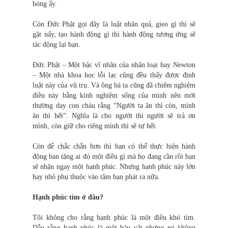
bóng ấy.
Còn Đức Phật gọi đây là luật nhân quả, gieo gì thì sẽ
gặt nấy, tạo hành động gì thì hành động tương ứng sẽ
tác động lại bạn.
Đức Phật – Một bậc vĩ nhân của nhân loại hay Newton
– Một nhà khoa học lỗi lạc cũng đều thấy được định
luật này của vũ trụ. Và ông bà ta cũng đã chiêm nghiệm
điều này bằng kinh nghiệm sống của mình nên mới
thường dạy con cháu rằng “Người ta ăn thì còn, mình
ăn thì hết”. Nghĩa là cho người thì người sẽ trả ơn
mình, còn giữ cho riêng mình thì sẽ tự hết.
Còn để chắc chắn hơn thì bạn có thể thực hiện hành
động ban tặng ai đó một điều gì mà họ đang cần rồi bạn
sẽ nhận ngay một hạnh phúc. Nhưng hạnh phúc này lớn
hay nhỏ phụ thuộc vào tâm bạn phát ra nữa.
Hạnh phúc tìm ở đâu?
Tôi không cho rằng hạnh phúc là một điều khó tìm.
Dẫu rằng hạnh phúc là một báu vật nhưng nó không