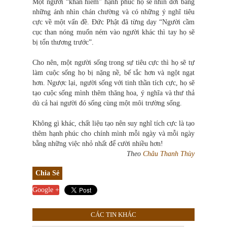
Một người “khan hiếm” hạnh phúc họ sẽ nhìn đời bằng
những ánh nhìn chán chường và có những ý nghĩ t
i
êu
cực về một vấn đề. Đức Phật đã từng dạy “Người cầm
cục than nóng muốn ném vào người khác thì tay họ sẽ
bị tổn thương trước”.
Cho nên, một người sống trong sự tiêu cực thì họ sẽ tự
làm cuộc sống họ bị nặng nề, bế tắc hơn và ngột ngạt
hơn. Ngược lại, người sống với tinh thần tích cực, họ sẽ
tạo cuộc sống mình thêm thăng hoa, ý nghĩa và thư thả
dù cả hai người đó sống cùng một môi trường sống.
Không gì khác, chất liệu tạo nên suy nghĩ tích cực là tạo
thêm hạnh phúc cho chính mình mỗi ngày và mỗi ngày
bằng những việc nhỏ nhất để cười nhiều hơn!
Theo
C
hâu Thanh Thùy
Chia Sẻ
Google +
CÁC TIN KHÁC