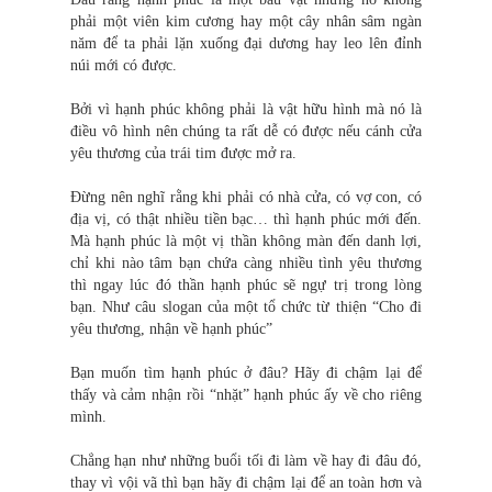
phải một viên kim cương hay một cây nhân sâm ngàn
năm để ta phải lặn xuống đại dương hay leo lên đỉnh
núi mới có được.
Bởi vì hạnh phúc không phải là vật hữu hình mà nó là
điều vô hình nên chúng ta rất dễ có được nếu cánh cửa
yêu thương của trái tim được mở ra.
Đừng nên nghĩ rằng khi phải có nhà cửa, có vợ con, có
địa vị, có thật nhiều tiền bạc… thì hạnh phúc mới đến.
Mà hạnh phúc là một vị thần không màn đến danh lợi,
chỉ khi nào tâm bạn chứa càng nhiều tình yêu thương
thì ngay lúc đó thần hạnh phúc sẽ ngự trị trong lòng
bạn. Như câu slogan của một tổ chức từ thiện “Cho đi
yêu thương, nhận về hạnh phúc”
Bạn muốn tìm hạnh phúc ở đâu? Hãy đi chậm lại để
thấy và cảm nhận rồi “nhặt” hạnh phúc ấy về cho riêng
mình.
Chẳng hạn như những buổi tối đi làm về hay đi đâu đó,
thay vì vội vã thì bạn hãy đi chậm lại để an toàn hơn và