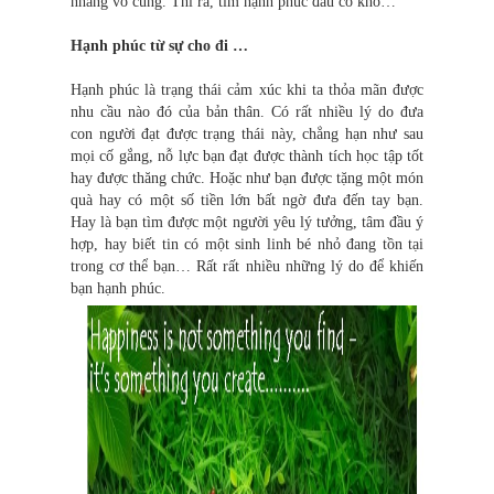
nhàng vô cùng. Thì ra, tìm hạnh phúc đâu có khó…
Hạnh phúc từ sự cho đi …
Hạnh phúc là trạng thái cảm xúc khi ta thỏa mãn được
nhu cầu nào đó của bản thân. Có rất nhiều lý do đưa
con người đạt được trạng thái này, chẳng hạn như sau
mọi cố gắng, nỗ lực bạn đạt được thành tích học tập tốt
hay được thăng chức. Hoặc như bạn được tặng một món
quà hay có một số tiền lớn bất ngờ đưa đến tay bạn.
Hay là bạn tìm được một người yêu lý tưởng, tâm đầu ý
hợp, hay biết tin có một sinh linh bé nhỏ đang tồn tại
trong cơ thể bạn… Rất rất nhiều những lý do để khiến
bạn hạnh phúc.