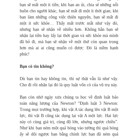
bạn sẽ mất một ít tiền; khi bạn an ủi, chia sẻ những nỗi
buồn cho người khác, bạn sẽ mất đi một ít thời gian; khi
bạn làm những công việc thiện nguyện, bạn sẽ mất đi
một ít sức khỏe… Thấy mất trước mắt như vậy đó,
nhưng bạn sẽ nhận về nhiều hơn. Không hẳn bạn sẽ
nhận lại tiền hay lấy lại thời gian và sức khỏe mà mình
đã bỏ đi, mà bạn sẽ nhận về một thứ còn quan trọng
hơn mà ai ai cũng muốn có được: Đó là niềm hạnh
phúc!
Bạn có tin không?
Dù bạn tin hay không tin, thì sự thật vẫn là như vậy.
Cho đi rồi nhận lại đó là quy luật vốn có của vũ trụ này.
Bạn còn nhớ ngày xưa chúng ta học về định luật bảo
toàn năng lượng của Newton? “Định luật 3 Newton:
Trong mọi trường hợp, khi vật A tác dụng lên vật B một
lực, thì vật B cũng tác dụng lại vật A một lực. Hai lực
này có cùng giá trị, cùng độ lớn, nhưng ngược chiều”.
Như khi bạn ném một quả bóng vào tường thì quả bóng
ấy sẽ dội ngược bạn bằng chính lực bạn đã ném quả