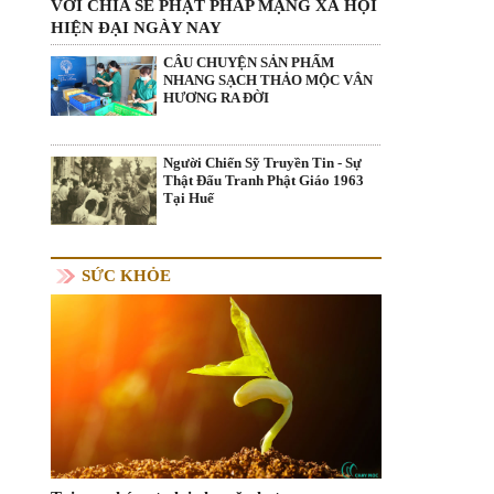
VỚI CHIA SẺ PHẬT PHÁP MẠNG XÃ HỘI
HIỆN ĐẠI NGÀY NAY
CÂU CHUYỆN SẢN PHẨM
NHANG SẠCH THẢO MỘC VÂN
HƯƠNG RA ĐỜI
Người Chiến Sỹ Truyền Tin - Sự
Thật Đấu Tranh Phật Giáo 1963
Tại Huế
SỨC KHỎE