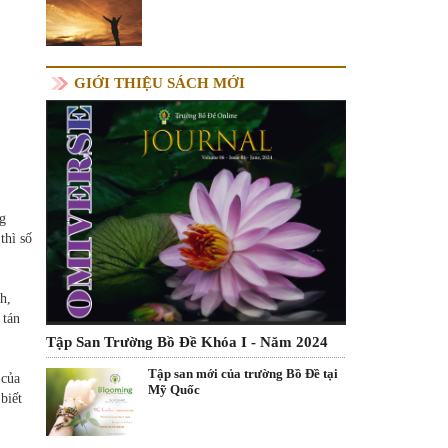
GIỚI THIỆU SÁCH MỚI
ng
thì số
h,
 tán
Tập San Trường Bồ Đề Khóa I - Năm 2024
Tập san mới của trường Bồ Đề tại
 của
Mỹ Quốc
biết