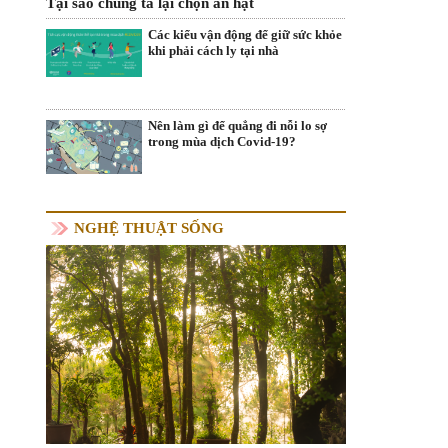
Tại sao chúng ta lại chọn ăn hạt
Các kiểu vận động để giữ sức khỏe
khi phải cách ly tại nhà
Nên làm gì để quẳng đi nỗi lo sợ
trong mùa dịch Covid-19?
NGHỆ THUẬT SỐNG