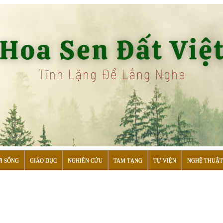
I SỐNG
GIÁO DỤC
NGHIÊN CỨU
TAM TẠNG
TỰ VIỆN
NGHỆ THUẬT