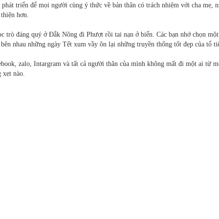
phát triển để mọi người cùng ý thức về bản thân có trách nhiệm với cha mẹ, 
 thiện hơn.
 trò đáng quý ở Đắk Nông đi Phượt rồi tai nạn ở biển. Các bạn nhớ chọn một
 bên nhau những ngày Tết xum vầy ôn lại những truyền thống tốt đẹp của tổ ti
cebook, zalo, Intargram và tất cả người thân của mình không mất đi một ai từ m
 xẹt nào.