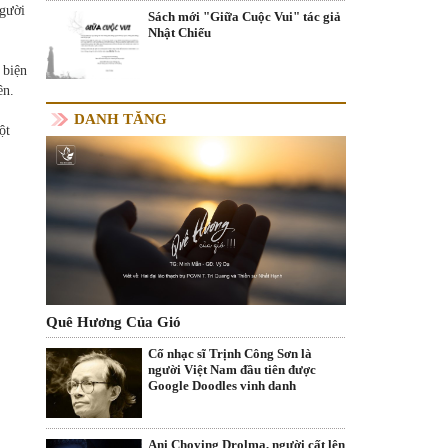
người
Sách mới "Giữa Cuộc Vui" tác giả
Nhật Chiếu
 biện
ên.
DANH TĂNG
ột
Quê Hương Của Gió
Cố nhạc sĩ Trịnh Công Sơn là
người Việt Nam đầu tiên được
Google Doodles vinh danh
Ani Choying Drolma, người cất lên