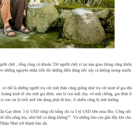
ười chết , tổng cộng có khoản 350 người chết vì tai nạn giao thông cũng khô
 vì những nguyên nhân trên thì những điều đáng tiếc xảy ra không mong muốn 
 . có thể là những người trụ cột tinh thần cũng giống như trụ cột kinh tế gia đìn
 hoảng kinh tế cho một gia đình, nào là con mất cha, vợ mất chồng, gia đình li
ó con cái là tuổi mới lớn đang phải đi học, ít nhiều cũng bị ảnh hưởng.
hẩu Gạo được 3 tỷ USD cũng chỉ bằng chi ra 3 tỷ USD tiền mua Bia. Công sức
với tiền uống bia, như thế có đáng không?”. Và những báo cáo gần đây khi cho 
Nhậu Nhẹt trở thành bản sắc.