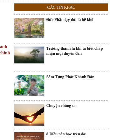
CÁC TIN KHÁC
Đức Phật dạy đời là bể khổ
hanh
Trưởng thành là khi ta biết chấp
 chính
nhận mọi duyên đến
Sám Tụng Phật Khánh Đản
Chuyện chúng ta
8 Điều nên học trên đời