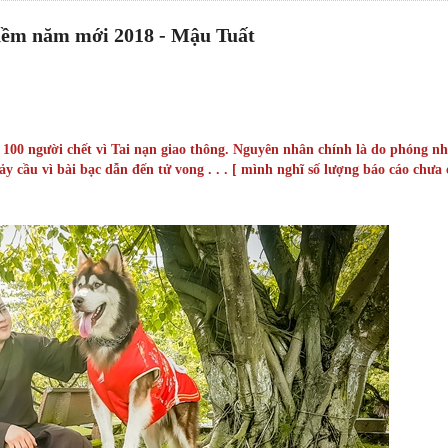
hềm năm mới 2018 - Mậu Tuất
100 người chết vì Tai nạn giao thông. Nguyên nhân chính là do phóng n
ảy cầu vì bài bạc dẫn đến tử vong . . . [ mình nghĩ số lượng báo cáo chưa