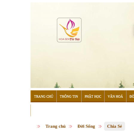
TRANG CHỦ
THÔNG TIN
PHẬT HỌC
VĂN HOÁ
ĐỜ
ĐỌC SÁCH
Trang chủ
Đời Sống
Chia Sẻ