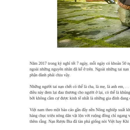
Năm 2017 trong kỳ nghỉ tết 7 ngày, mỗi ngày có khoản 50 ng
ngoài những nguyên nhân đã kể ở trên. Ngoài những tai nạn
phận đành phải chịu vậy.
Những người tai nạn chết có thể là cha, là mẹ, là anh em, . .
điều này đem lại đau thương cho người ở lại, có thể là khủng
bởi không cầm cự được kinh tế nhất là những gia đình đang c
Việt nam theo một báo cáo gần đây nền Nông nghiệp xuất k
hàng chục triệu nông dân vật lộn với ruộng đồng chỉ ngang 
thêm rằng: Nạn Rượu Bia đã tàn phá giống nòi Việt hay Khi 