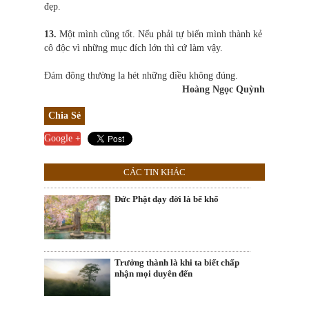
đẹp.
13.
Một mình cũng tốt. Nếu phải tự biến mình thành kẻ
cô độc vì những mục đích lớn thì cứ làm vậy.
Đám đông thường la hét những điều không đúng.
Hoàng Ngọc Quỳnh
Chia Sẻ
Google +
CÁC TIN KHÁC
Đức Phật dạy đời là bể khổ
Trưởng thành là khi ta biết chấp
nhận mọi duyên đến