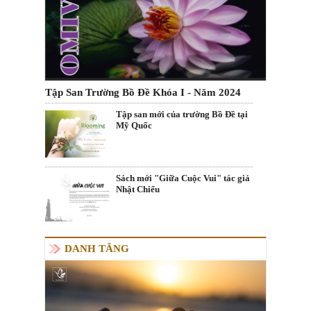
Tập San Trường Bồ Đề Khóa I - Năm 2024
Tập san mới của trường Bồ Đề tại
Mỹ Quốc
Sách mới "Giữa Cuộc Vui" tác giả
Nhật Chiếu
DANH TĂNG