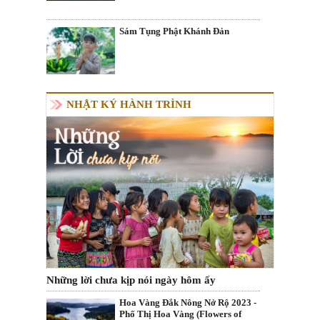
Sám Tụng Phật Khánh Đản
NHẬT KÝ HÀNH TRÌNH
Những lời chưa kịp nói ngày hôm ấy
Hoa Vàng Đắk Nông Nở Rộ 2023 -
Phố Thị Hoa Vàng (Flowers of