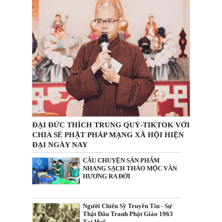
ĐẠI ĐỨC THÍCH TRUNG QUÝ-TIKTOK VỚI
CHIA SẺ PHẬT PHÁP MẠNG XÃ HỘI HIỆN
ĐẠI NGÀY NAY
CÂU CHUYỆN SẢN PHẨM
NHANG SẠCH THẢO MỘC VÂN
HƯƠNG RA ĐỜI
Người Chiến Sỹ Truyền Tin - Sự
Thật Đấu Tranh Phật Giáo 1963
Tại Huế