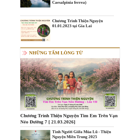
Caesalpinia ferrea)
Chương Trình Thiện Nguyện
01.01.2023 tại Gia Lai
NHỮNG TẤM LÒNG TỪ
Chương Trình Thiện Nguyện Tìm Em Trên Vạn
Nẻo Đường 7 [ 21.03.2026]
Tình Người Giữa Mùa Lũ - Thiện
Nguyện Miền Trung 2025