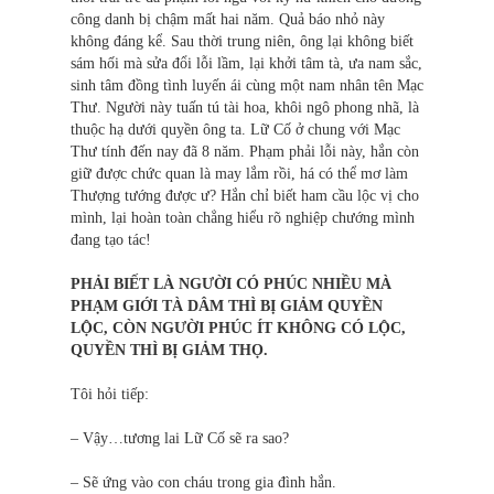
công danh bị chậm mất hai năm. Quả báo nhỏ này
không đáng kể. Sau thời trung niên, ông lại không biết
sám hối mà sửa đổi lỗi lầm, lại khởi tâm tà, ưa nam sắc,
sinh tâm đồng tình luyến ái cùng một nam nhân tên Mạc
Thư. Người này tuấn tú tài hoa, khôi ngô phong nhã, là
thuộc hạ dưới quyền ông ta. Lữ Cố ở chung với Mạc
Thư tính đến nay đã 8 năm. Phạm phải lỗi này, hắn còn
giữ được chức quan là may lắm rồi, há có thể mơ làm
Thượng tướng được ư? Hắn chỉ biết ham cầu lộc vị cho
mình, lại hoàn toàn chẳng hiểu rõ nghiệp chướng mình
đang tạo tác!
PHẢI BIẾT LÀ NGƯỜI CÓ PHÚC NHIỀU MÀ
PHẠM GIỚI TÀ DÂM THÌ BỊ GIẢM QUYỀN
LỘC, CÒN NGƯỜI PHÚC ÍT KHÔNG CÓ LỘC,
QUYỀN THÌ BỊ GIẢM THỌ.
Tôi hỏi tiếp:
– Vậy…tương lai Lữ Cố sẽ ra sao?
– Sẽ ứng vào con cháu trong gia đình hắn.