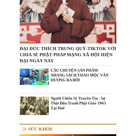
ĐẠI ĐỨC THÍCH TRUNG QUÝ-TIKTOK VỚI
CHIA SẺ PHẬT PHÁP MẠNG XÃ HỘI HIỆN
ĐẠI NGÀY NAY
CÂU CHUYỆN SẢN PHẨM
NHANG SẠCH THẢO MỘC VÂN
HƯƠNG RA ĐỜI
Người Chiến Sỹ Truyền Tin - Sự
Thật Đấu Tranh Phật Giáo 1963
Tại Huế
SỨC KHỎE