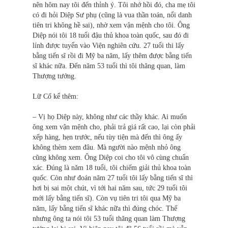
nên hôm nay tôi đến thỉnh ý. Tôi nhớ hồi đó, cha mẹ tôi
có đi hỏi Diệp Sư phụ (cũng là vua thần toán, nổi danh
tiên tri không hề sai), nhờ xem vận mệnh cho tôi. Ông
Diệp nói tôi 18 tuổi đậu thủ khoa toàn quốc, sau đó đi
lính được tuyển vào Viện nghiên cứu. 27 tuổi thi lấy
bằng tiến sĩ rồi đi Mỹ ba năm, lấy thêm được bằng tiến
sĩ khác nữa. Đến năm 53 tuổi thì tôi thăng quan, làm
Thượng tướng.
Lữ Cố kể thêm:
– Vị họ Diệp này, không như các thầy khác. Ai muốn
ông xem vận mệnh cho, phải trả giá rất cao, lại còn phải
xếp hàng, hẹn trước, nếu tùy tiện mà đến thì ông ấy
không thèm xem đâu. Mà người nào mệnh nhỏ ông
cũng không xem. Ông Diệp coi cho tôi vô cùng chuẩn
xác. Đúng là năm 18 tuổi, tôi chiếm giải thủ khoa toàn
quốc. Còn như đoán năm 27 tuổi tôi lấy bằng tiến sĩ thì
hơi bị sai một chút, vì tới hai năm sau, tức 29 tuổi tôi
mới lấy bằng tiến sĩ). Còn vụ tiên tri tôi qua Mỹ ba
năm, lấy bằng tiến sĩ khác nữa thì đúng chóc. Thế
nhưng ông ta nói tôi 53 tuổi thăng quan làm Thượng