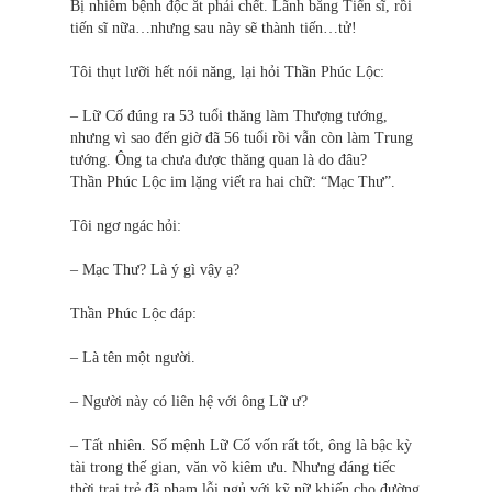
Bị nhiễm bệnh độc ắt phải chết. Lãnh bằng Tiến sĩ, rồi
tiến sĩ nữa…nhưng sau này sẽ thành tiến…tử!
Tôi thụt lưỡi hết nói năng, lại hỏi Thần Phúc Lộc:
– Lữ Cố đúng ra 53 tuổi thăng làm Thượng tướng,
nhưng vì sao đến giờ đã 56 tuổi rồi vẫn còn làm Trung
tướng. Ông ta chưa được thăng quan là do đâu?
Thần Phúc Lộc im lặng viết ra hai chữ: “Mạc Thư”.
Tôi ngơ ngác hỏi:
– Mạc Thư? Là ý gì vậy ạ?
Thần Phúc Lộc đáp:
– Là tên một người.
– Người này có liên hệ với ông Lữ ư?
– Tất nhiên. Số mệnh Lữ Cố vốn rất tốt, ông là bậc kỳ
tài trong thế gian, văn võ kiêm ưu. Nhưng đáng tiếc
thời trai trẻ đã phạm lỗi ngủ với kỹ nữ khiến cho đường