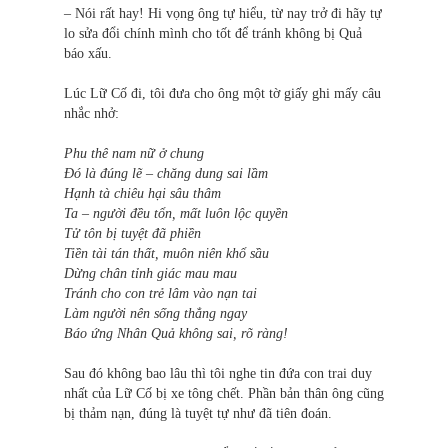
– Nói rất hay! Hi vọng ông tự hiểu, từ nay trở đi hãy tự
lo sửa đổi chính mình cho tốt để tránh không bị Quả
báo xấu.
Lúc Lữ Cố đi, tôi đưa cho ông một tờ giấy ghi mấy câu
nhắc nhở:
Phu thê nam nữ ở chung
Đó là đúng lẽ – chăng dung sai lầm
Hạnh tà chiêu hại sâu thâm
Ta – người đều tổn, mất luôn lộc quyền
Tử tôn bị tuyệt đã phiền
Tiền tài tán thất, muôn niên khổ sầu
Dừng chân tỉnh giác mau mau
Tránh cho con trẻ lâm vào nạn tai
Làm người nên sống thẳng ngay
Báo ứng Nhân Quả không sai, rõ ràng!
Sau đó không bao lâu thì tôi nghe tin đứa con trai duy
nhất của Lữ Cố bị xe tông chết. Phần bản thân ông cũng
bị thảm nạn, đúng là tuyệt tự như đã tiên đoán.