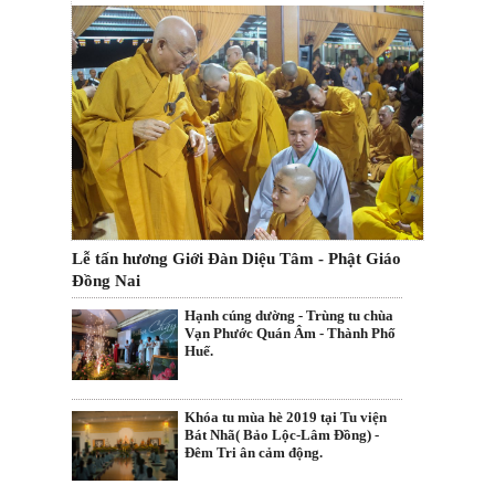
Lễ tấn hương Giới Đàn Diệu Tâm - Phật Giáo
Đồng Nai
Hạnh cúng dường - Trùng tu chùa
Vạn Phước Quán Âm - Thành Phố
Huế.
Khóa tu mùa hè 2019 tại Tu viện
Bát Nhã( Bảo Lộc-Lâm Đồng) -
Đêm Tri ân cảm động.