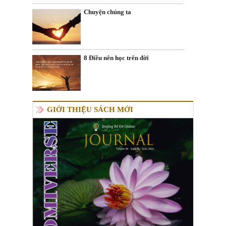
Chuyện chúng ta
8 Điều nên học trên đời
GIỚI THIỆU SÁCH MỚI