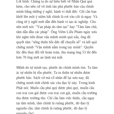
Lời bình: Chúng ta do sự hiểu biết về Nhân Quả quá
kém, cho nên cứ vô tình tàn phá phước báo của chính
mình bằng những ý nghĩ, hành vi thất đức. Chỉ cần bạn
khởi lên một ý niệm bất chính là rơi vào cõi tà ngay. Và
cũng từ ý nghĩ mới dẫn đến hành vi tạo ác nghiệp. Cho
nên mới nói: “Vạn pháp do tâm tạo” hay “Tâm làm chủ,
tâm dẫn đầu các pháp”. Ông Viêm Liễu Phàm ngày xưa
khi nghe tiên đóan vận mệnh mình quá xấu, ông đã
quyết tâm “sống thiện bồi đức để chuyển số” và kết quả
chứng minh “Vận mệnh nằm trong tay mình”: Quyền
lộc đều thay đổi tốt hoàn toàn, thọ mạng ông 53 thì đến
hơn 70 ông mới an lành mà mất.
Mệnh do tự mình tạo, phước do chính mình tìm. Ta làm
ác tự nhiên bị tổn phước; Ta tu thiện tự nhiên được
phước báo. Sách vở mà cổ nhân để lại xưa nay, đã
chứng minh tính chính xác của đạo lý này. Trong kinh
Phật nói: Muốn cầu phú quý được phú quý, muốn cầu
con trai con gái được con trai con gái, muốn cầu trường
thọ được trường thọ. Chỉ cần làm việc thiện, cầu ngay
tại tâm mình, tâm chính là ruộng phước, đó đạo lý
nguyện cầu; tâm chính là ruộng phước, đó đạo lý
nguyện cầu!