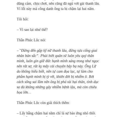
dũng cảm, chịu chơi, nên cũng đã ngủ với gái thanh lâu.
Vì lỗi này mà công danh ông ta bị chậm lại hai năm.
Tôi hỏi:
– Vì sao lại như thế?
Thần Phúc Lộc nói:
– “
Đừng đến gặp kỹ nữ thanh lâu, đừng tựa cổng giai
nhân bán sắc”. Phải biết quân tử luôn yêu quý thân
mình, luôn gìn giữ đức hạnh mình sáng trong như ngọc
nên rất sợ, rất kỵ mấy cái chuyện bậy bạ này. Ông Lữ
do không hiểu biết, nên tự cam đọa lạc, tự làm cho
phẩm hạnh mình bị tỳ vết, khiến đời bị nhiễm ô. Bởi
cách sống sai lầm nên ông bị phá tài hại thân, tình dục
sa đà không những gây nhiễm bệnh lậu, mà còn chiêu
họa lớn…
Thần Phúc Lộc còn giải thích thêm:
– Lấy bằng chậm hai năm chỉ là sự báo ứng nhỏ thôi.