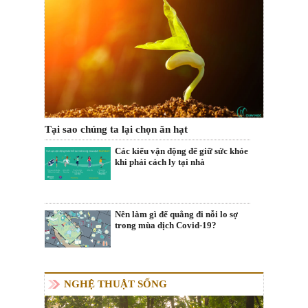
Tại sao chúng ta lại chọn ăn hạt
Các kiểu vận động để giữ sức khỏe
khi phải cách ly tại nhà
Nên làm gì để quẳng đi nỗi lo sợ
trong mùa dịch Covid-19?
NGHỆ THUẬT SỐNG