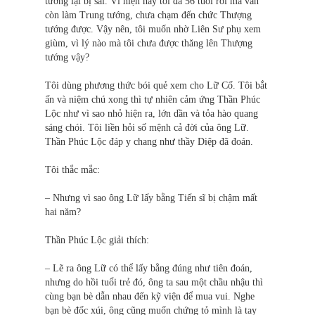
tướng lại bị sai. Vì hiện nay tôi đã 56 tuổi rồi mà vẫn
còn làm Trung tướng, chưa chạm đến chức Thượng
tướng được. Vậy nên, tôi muốn nhờ Liên Sư phụ xem
giùm, vì lý nào mà tôi chưa được thăng lên Thượng
tướng vậy?
Tôi dùng phương thức bói quẻ xem cho Lữ Cố. Tôi bắt
ấn và niệm chú xong thì tự nhiên cảm ứng Thần Phúc
Lộc như vì sao nhỏ hiện ra, lớn dần và tỏa hào quang
sáng chói. Tôi liền hỏi số mệnh cả đời của ông Lữ.
Thần Phúc Lộc đáp y chang như thầy Diệp đã đoán.
Tôi thắc mắc:
– Nhưng vì sao ông Lữ lấy bằng Tiến sĩ bị chậm mất
hai năm?
Thần Phúc Lộc giải thích:
– Lẽ ra ông Lữ có thể lấy bằng đúng như tiên đoán,
nhưng do hồi tuổi trẻ đó, ông ta sau một chầu nhậu thì
cùng bạn bè dẫn nhau đến kỹ viện để mua vui. Nghe
bạn bè đốc xúi, ông cũng muốn chứng tỏ mình là tay