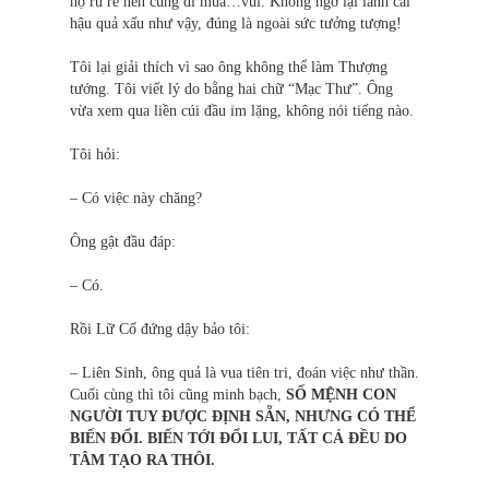
họ rủ rê nên cùng đi mua…vui. Không ngờ lại lãnh cái
hậu quả xấu như vậy, đúng là ngoài sức tưởng tượng!
Tôi lại giải thích vì sao ông không thể làm Thượng
tướng. Tôi viết lý do bằng hai chữ “Mạc Thư”. Ông
vừa xem qua liền cúi đầu im lặng, không nói tiếng nào.
Tôi hỏi:
– Có việc này chăng?
Ông gật đầu đáp:
– Có.
Rồi Lữ Cố đứng dậy bảo tôi:
– Liên Sinh, ông quả là vua tiên tri, đoán việc như thần.
Cuối cùng thì tôi cũng minh bạch,
SỐ MỆNH CON
NGƯỜI TUY ĐƯỢC ĐỊNH SẴN, NHƯNG CÓ THỂ
BIẾN ĐỔI. BIẾN TỚI ĐỔI LUI, TẤT CẢ ĐỀU DO
TÂM TẠO RA THÔI.