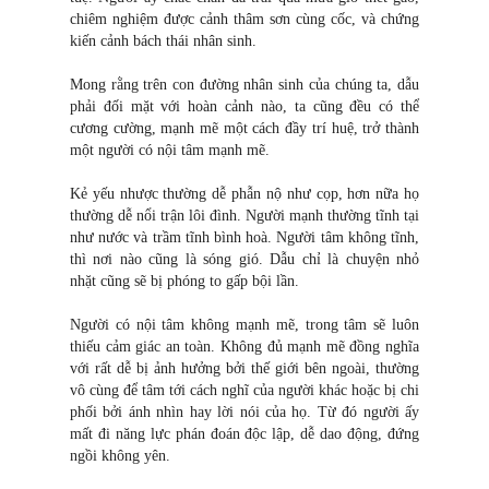
chiêm nghiệm được cảnh thâm sơn cùng cốc, và chứng
kiến cảnh bách thái nhân sinh.
Mong rằng trên con đường nhân sinh của chúng ta, dẫu
phải đối mặt với hoàn cảnh nào, ta cũng đều có thể
cương cường, mạnh mẽ một cách đầy trí huệ, trở thành
một người có nội tâm mạnh mẽ.
Kẻ yếu nhược thường dễ phẫn nộ như cọp, hơn nữa họ
thường dễ nổi trận lôi đình. Người mạnh thường tĩnh tại
như nước và trầm tĩnh bình hoà. Người tâm không tĩnh,
thì nơi nào cũng là sóng gió. Dẫu chỉ là chuyện nhỏ
nhặt cũng sẽ bị phóng to gấp bội lần.
Người có nội tâm không mạnh mẽ, trong tâm sẽ luôn
thiếu cảm giác an toàn. Không đủ mạnh mẽ đồng nghĩa
với rất dễ bị ảnh hưởng bởi thế giới bên ngoài, thường
vô cùng để tâm tới cách nghĩ của người khác hoặc bị chi
phối bởi ánh nhìn hay lời nói của họ. Từ đó người ấy
mất đi năng lực phán đoán độc lập, dễ dao động, đứng
ngồi không yên.