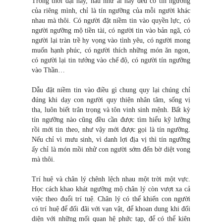
Trong thời đại này, hầu như ai nấy đều có tín ngưỡng
của riêng mình, chỉ là tín ngưỡng của mỗi người khác
nhau mà thôi. Có người đặt niềm tin vào quyền lực, có
người ngưỡng mộ tiền tài, có người tin vào bản ngã, có
người lại tràn trề hy vọng vào tình yêu, có người mong
muốn hạnh phúc, có người thích những món ăn ngon,
có người lại tin tưởng vào chế độ, có người tín ngưỡng
vào Thần…
Dẫu đặt niềm tin vào điều gì chung quy lại chúng chỉ
đúng khi dạy con người quy thiện nhân tâm, sống vị
tha, luôn biết trân trọng và tôn vinh sinh mệnh. Bất kỳ
tín ngưỡng nào cũng đều cần được tìm hiểu kỹ lưỡng
rồi mới tin theo, như vậy mới được gọi là tín ngưỡng.
Nếu chỉ vì mưu sinh, vì danh lợi địa vị thì tín ngưỡng
ấy chỉ là món mồi nhử con người sớm đến bờ diệt vong
mà thôi.
Trí huệ và chân lý chênh lệch nhau một trời một vực.
Học cách khao khát ngưỡng mộ chân lý còn vượt xa cả
việc theo đuổi trí tuệ. Chân lý có thể khiến con người
có trí huệ để đối đãi với vạn vật, để khoan dung khi đối
diện với những mối quan hệ phức tạp, để có thể kiên