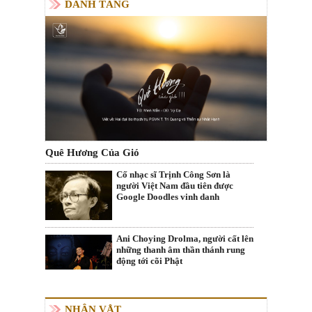
DANH TĂNG
Quê Hương Của Gió
Cố nhạc sĩ Trịnh Công Sơn là
người Việt Nam đầu tiên được
Google Doodles vinh danh
Ani Choying Drolma, người cất lên
những thanh âm thần thánh rung
động tới cõi Phật
NHÂN VẬT