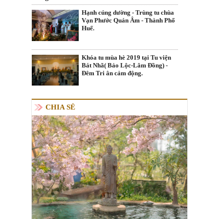
Hạnh cúng dường - Trùng tu chùa
Vạn Phước Quán Âm - Thành Phố
Huế.
Khóa tu mùa hè 2019 tại Tu viện
Bát Nhã( Bảo Lộc-Lâm Đồng) -
Đêm Tri ân cảm động.
CHIA SẺ