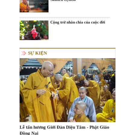
Cộng trừ nhân chia của cuộc đời
SỰ KIỆN
Lễ tấn hương Giới Đàn Diệu Tâm - Phật Giáo
Đồng Nai