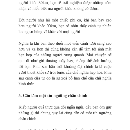
người khác 30km, bạn sẽ trải nghiệm được những cảm
nhận và hiểu biết mà người khác không có được.
Đời người như lái một chiếc phi cơ, khi bạn bay cao
hơn người khác 90km, bạn sẽ nhìn thấy cảnh tự nhiên
hoang sơ hùng vĩ khác với mọi người.
Nghĩa là khi bạn theo đuổi một viễn cảnh tươi sáng cao
hơn và xa hơn thì cũng không cần để tâm tới ánh mắt
hạn hẹp của những người xung quanh. Mọi chuyện sẽ
qua đi như gió thoảng mây bay, chẳng thể ảnh hưởng
tới bạn. Phía sau bầu trời khoáng đạt chính là là cuộc
vượt thoát khỏi sự trói buộc của chủ nghĩa hẹp hòi. Phía
sau cánh cửa tự do là sự xoá bỏ hạn chế của chủ nghĩa
hình thức.
5. Cần lắm một tín ngưỡng chân chính
Kiếp người quả thực quá đỗi ngắn ngủi, dẫu bạn ôm giữ
những gì thì chung quy lại cũng cần có một tín ngưỡng
chân chính.