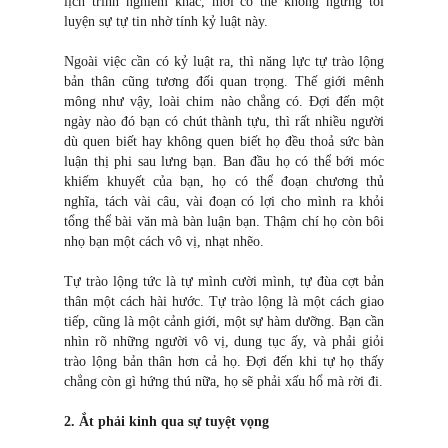
lịch trình nghiêm khắc, mới có thể không ngừng tôi
luyện sự tự tin nhờ tính kỷ luật này.
Ngoài việc cần có kỷ luật ra, thì năng lực tự trào lộng
bản thân cũng tương đối quan trọng. Thế giới mênh
mông như vậy, loài chim nào chẳng có. Đợi đến một
ngày nào đó bạn có chút thành tựu, thì rất nhiều người
dù quen biết hay không quen biết họ đều thoả sức bàn
luận thị phi sau lưng bạn. Ban đầu họ có thể bới móc
khiếm khuyết của bạn, họ có thể đoạn chương thủ
nghĩa, tách vài câu, vài đoạn có lợi cho mình ra khỏi
tổng thể bài văn mà bàn luận bạn. Thậm chí họ còn bôi
nhọ bạn một cách vô vị, nhạt nhẽo.
Tự trào lộng tức là tự mình cười mình, tự đùa cợt bản
thân một cách hài hước. Tự trào lộng là một cách giao
tiếp, cũng là một cảnh giới, một sự hàm dưỡng. Bạn cần
nhìn rõ những người vô vị, dung tục ấy, và phải giỏi
trào lộng bản thân hơn cả họ. Đợi đến khi tự họ thấy
chẳng còn gì hứng thú nữa, họ sẽ phải xấu hổ mà rời đi.
2. Ắt phải kinh qua sự tuyệt vọng