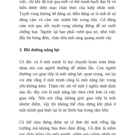
việc, chỉ khi đã trải qua mới có thể minh bạch đạo lý và
hiểu được diện mạo chân thực của kiếp nhân sinh.
Tuyệt vọng không hề đáng sợ, điều đáng sợ là mất đi sự
dũng cảm và cảm xúc mãnh liệt trong tâm. Cứ dũng
cảm trải qua nỗi tuyệt vọng nhưng đừng để nó nuốt
chửng bạn. Ngược lại bạn phải vượt qua nó, như việc
đẩy lùi bóng đêm, chào đón ánh sáng quang minh vậy.
3. Bồi dưỡng năng lực
Cô độc và ở một mình là hai chuyện hoàn toàn khác
nhau mà con người thường dễ nhầm lẫn. Con người
thường coi giao tiếp là một năng lực quan trọng, mà lại
coi nhẹ rằng ở một mình cũng là một năng lực trọng
yếu không kém. Thậm chí xét về một ý nghĩa nhất định
nào đó, đây còn là một năng lực then chốt hơn cả việc
giao tiếp. Nếu nói rằng không giỏi giao tiếp là một
nhược điểm, vậy thì không thể chịu đựng khi phải ở
một mình quả thực lại là sự thiếu hụt trong tâm hồn.
Có thể chịu đựng được sự cô đơn thì mới vững lập
trường mà không hùa theo đám đông. Cô đơn là niềm
vui cháy bỏng của một người, niềm vui cuồng nhiệt lại