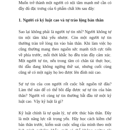
Muốn trở thành một người có nội tâm mạnh mẽ cần có
đầy đủ đặc trưng của 6 phẩm chất lớn sau đây:
1. Người có kỷ luật cao và tự trào lộng bản thân
Sao lại không phải là người tự tin nhỉ? Người không tự
tin nội tâm khá yếu nhược. Còn một người tự tin
thường tràn trề lòng tin vào bản thân. Khi làm việc họ
cũng thường mang theo nguồn sức mạnh tích cực tiến
về phía trước, mỗi thời khắc họ đều tràn đầy cảm xúc.
Một người tự tin, nếu trong tâm có chân tài thực học,
thì dẫu đang không ngừng thử sai, nhưng cuối cùng
cũng sẽ có một ngày họ leo được lên đỉnh núi cao.
Sự tự tin của con người rốt cuộc bắt nguồn từ đâu?
Làm thế nào để có thể bồi đắp được sự tự tin của bản
thân? Người vô cùng tự tin thường bắt đầu từ một kỷ
luật cao. Vậy kỷ luật là gì?
Kỷ luật chính là tự quản lý, tự ước thúc bản thân. Đây
là một năng lực rất trọng yếu. Hãy học cách kiềm chế
bản thân trước, kiểm soát cuộc sống của mình theo một