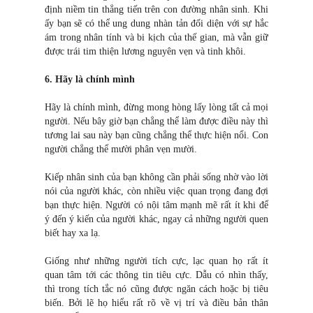
định niềm tin thẳng tiến trên con đường nhân sinh. Khi
ấy bạn sẽ có thể ung dung nhàn tản đối diện với sự hắc
ám trong nhân tính và bi kịch của thế gian, mà vẫn giữ
được trái tim thiện lương nguyên vẹn và tinh khôi.
6. Hãy là chính mình
Hãy là chính mình, đừng mong hòng lấy lòng tất cả mọi
người. Nếu bây giờ bạn chẳng thể làm được điều này thì
tương la
i
sau này bạn cũng chẳng thể thực hiện nổi. Con
người chẳng thể mười phân vẹn mười.
Kiếp nhân sinh của bạn không cần phải sống nhờ vào lời
nói của người khác, còn nhiều việc quan trọng đang đợi
bạn thực hiện. Người có nội tâm mạnh mẽ rất ít khi để
ý đến ý kiến của người khác, ngay cả những người quen
biết hay xa lạ.
Giống như những người tích cực, lạc quan họ rất ít
quan tâm tới các thông tin tiêu cực. Dẫu có nhìn thấy,
thì trong tích tắc nó cũng được ngăn cách hoặc bị tiêu
biến. Bởi lẽ họ hiểu rất rõ về vị trí và điều bản thân