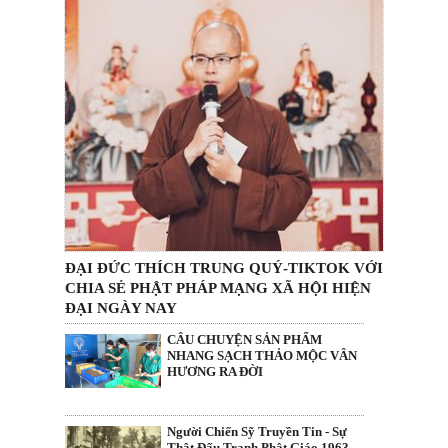
ĐẠI ĐỨC THÍCH TRUNG QUÝ-TIKTOK VỚI
CHIA SẺ PHẬT PHÁP MẠNG XÃ HỘI HIỆN
ĐẠI NGÀY NAY
CÂU CHUYỆN SẢN PHẨM
NHANG SẠCH THẢO MỘC VÂN
HƯƠNG RA ĐỜI
Người Chiến Sỹ Truyền Tin - Sự
Thật Đấu Tranh Phật Giáo 1963