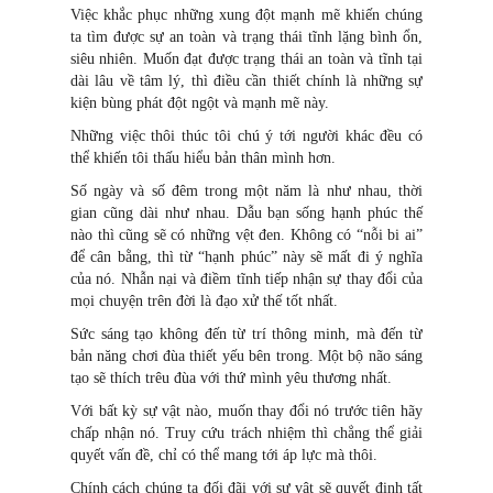
Việc khắc phục những xung đột mạnh mẽ khiến chúng
ta tìm được sự an toàn và trạng thái tĩnh lặng bình ổn,
siêu nhiên. Muốn đạt được trạng thái an toàn và tĩnh tại
dài lâu về tâm lý, thì điều cần thiết chính là những sự
kiện bùng phát đột ngột và mạnh mẽ này.
Những việc thôi thúc tôi chú ý tới người khác đều có
thể khiến tôi thấu hiểu bản thân mình hơn.
Số ngày và số đêm trong một năm là như nhau, thời
gian cũng dài như nhau. Dẫu bạn sống hạnh phúc thế
nào thì cũng sẽ có những vệt đen. Không có “nỗi bi ai”
để cân bằng, thì từ “hạnh phúc” này sẽ mất đi ý nghĩa
của nó. Nhẫn nại và điềm tĩnh tiếp nhận sự thay đổi của
mọi chuyện trên đời là đạo xử thế tốt nhất.
Sức sáng tạo không đến từ trí thông minh, mà đến từ
bản năng chơi đùa thiết yếu bên trong. Một bộ não sáng
tạo sẽ thích trêu đùa với thứ mình yêu thương nhất.
Với bất kỳ sự vật nào, muốn thay đổi nó trước tiên hãy
chấp nhận nó. Truy cứu trách nhiệm thì chẳng thể giải
quyết vấn đề, chỉ có thể mang tới áp lực mà thôi.
Chính cách chúng ta đối đãi với sự vật sẽ quyết định tất