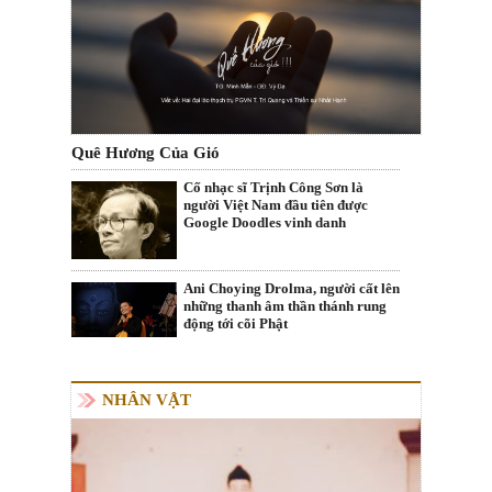
Quê Hương Của Gió
Cố nhạc sĩ Trịnh Công Sơn là
người Việt Nam đầu tiên được
Google Doodles vinh danh
Ani Choying Drolma, người cất lên
những thanh âm thần thánh rung
động tới cõi Phật
NHÂN VẬT