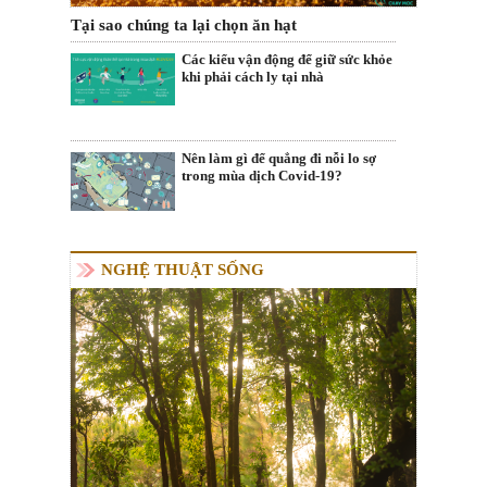
Tại sao chúng ta lại chọn ăn hạt
Các kiểu vận động để giữ sức khỏe
khi phải cách ly tại nhà
Nên làm gì để quẳng đi nỗi lo sợ
trong mùa dịch Covid-19?
NGHỆ THUẬT SỐNG