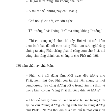
– Đã gọi là “hưởng” thì không phải “ăn”.
– À thì ra thế, nhưng này chú Mãn ạ …
– Chú nói gì cứ nói, em xin nghe.
– Tôi tưởng Phật không “ăn” mà cũng không “hưởng”.
– Thì em cũng nghĩ như chú đấy. Bởi vì có một hôm
đem bình bát để xới cơm cúng Phật, em sực nghĩ rằng
chúng ta cúng Phật chẳng phải là cúng cơm cho Phật mà
cúng tấm lòng thành của chúng ta cho Phật mà thôi.
Tôi nắm chặt tay chú Mãn:
– Phải, chú nói đúng lắm. Mỗi ngày đều tưởng nhớ
Phật, xem như đức Phật còn tại thế nên chúng ta mới
cúng dường. Sự cúng dường cốt ở trong tâm mà thôi, vì
trong kinh có dạy “cúng Phật thì công đức vô lượng”.
– Thôi để bây giờ em đố lại chú nhé: tại sao trong kinh
lại có câu “cúng dường chúng sinh tức là cúng dường
chư Phật”? Nhưng thôi em đùa đấy, chỉ là một câu kinh