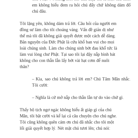
em không hiểu đem ra hỏi chú đấy chứ không dám đố
chú đâu.
Tôi lặng yên, không dám trả lời. Câu hỏi của người em
đồng sư làm cho tôi choáng váng. Vấn đề giản dị như
thế mà tôi đã không giải quyết được một cách dễ dàng.
Bản nguyện của Đức Phật là cứu khổ ban vui cho mọi
loài chúng sinh. Làm cho chúng sinh bớt đau khổ tức là
làm vui lòng chư Phật. Tại sao tôi lại đậy nắp bình bát
không cho con thằn lằn lấy bớt vài hạt cơm để nuôi
thân?
– Kìa, sao chú không trả lời em? Chú Tâm Mãn nhắc.
Tôi cười:
– Nghĩa là cứ mở nắp cho thằn lằn tự do vào chứ gì.
Thấy bộ tịch ngơ ngác không hiểu ất giáp gì của chú
Mãn, tôi bật cười và kể lại cả câu chuyện cho chú nghe.
Tôi cũng không quên cám ơn chú đã nhắc cho tôi một
lối giải quyết hợp lý. Nét mặt chú tươi lên; chú nói: