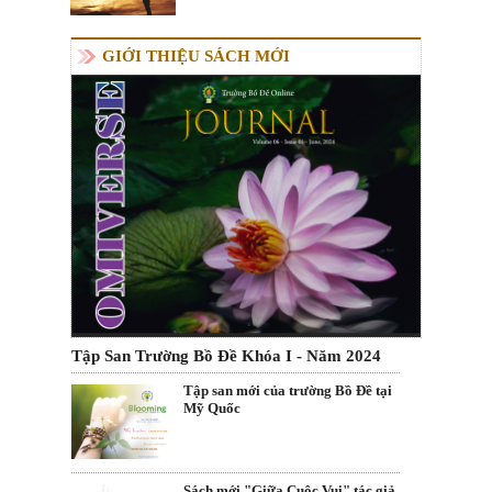
GIỚI THIỆU SÁCH MỚI
Tập San Trường Bồ Đề Khóa I - Năm 2024
Tập san mới của trường Bồ Đề tại
Mỹ Quốc
Sách mới "Giữa Cuộc Vui" tác giả