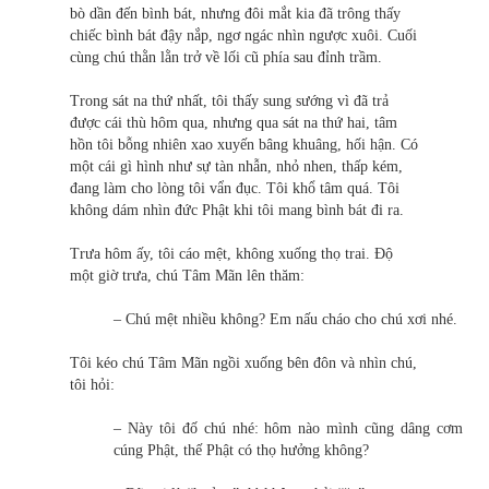
bò dần đến bình bát, nhưng đôi mắt kia đã trông thấy
chiếc bình bát đậy nắp, ngơ ngác nhìn ngược xuôi. Cuối
cùng chú thằn lằn trở về lối cũ phía sau đỉnh trầm.
Trong sát na thứ nhất, tôi thấy sung sướng vì đã trả
được cái thù hôm qua, nhưng qua sát na thứ hai, tâm
hồn tôi bỗng nhiên xao xuyến bâng khuâng, hối hận. Có
một cái gì hình như sự tàn nhẫn, nhỏ nhen, thấp kém,
đang làm cho lòng tôi vẩn đục. Tôi khổ tâm quá. Tôi
không dám nhìn đức Phật khi tôi mang bình bát đi ra.
Trưa hôm ấy, tôi cáo mệt, không xuống thọ trai. Độ
một giờ trưa, chú Tâm Mãn lên thăm:
– Chú mệt nhiều không? Em nấu cháo cho chú xơi nhé.
Tôi kéo chú Tâm Mãn ngồi xuống bên đôn và nhìn chú,
tôi hỏi:
– Này tôi đố chú nhé: hôm nào mình cũng dâng cơm
cúng Phật, thế Phật có thọ hưởng không?