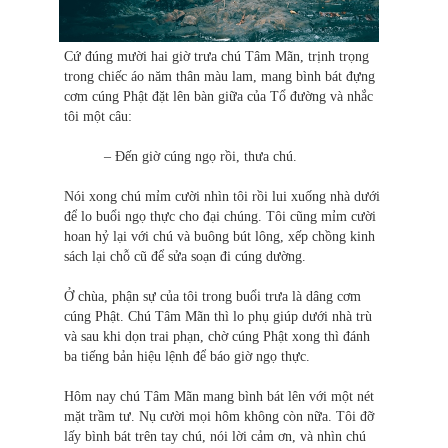
Cứ đúng mười hai giờ trưa chú Tâm Mãn, trịnh trọng
trong chiếc áo năm thân màu lam, mang bình bát đựng
cơm cúng Phật đặt lên bàn giữa của Tổ đường và nhắc
tôi một câu:
– Đến giờ cúng ngọ rồi, thưa chú.
Nói xong chú mỉm cười nhìn tôi rồi lui xuống nhà dưới
để lo buổi ngọ thực cho đại chúng. Tôi cũng mỉm cười
hoan hỷ lại với chú và buông bút lông, xếp chồng kinh
sách lại chỗ cũ để sửa soạn đi cúng dường.
Ở chùa, phận sự của tôi trong buổi trưa là dâng cơm
cúng Phật. Chú Tâm Mãn thì lo phụ giúp dưới nhà trù
và sau khi dọn trai phạn, chờ cúng Phật xong thì đánh
ba tiếng bản hiệu lệnh để báo giờ ngọ thực.
Hôm nay chú Tâm Mãn mang bình bát lên với một nét
mặt trầm tư. Nụ cười mọi hôm không còn nữa. Tôi đỡ
lấy bình bát trên tay chú, nói lời cảm ơn, và nhìn chú