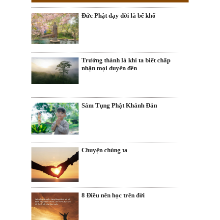
Đức Phật dạy đời là bể khổ
Trưởng thành là khi ta biết chấp
nhận mọi duyên đến
Sám Tụng Phật Khánh Đản
Chuyện chúng ta
8 Điều nên học trên đời