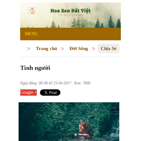
MENU
Trang chủ
Đời Sống
Chia Sẻ
Tình người
Ngày đăng: 00:48:42 15-04-2017 . Xem: 7000
Google +