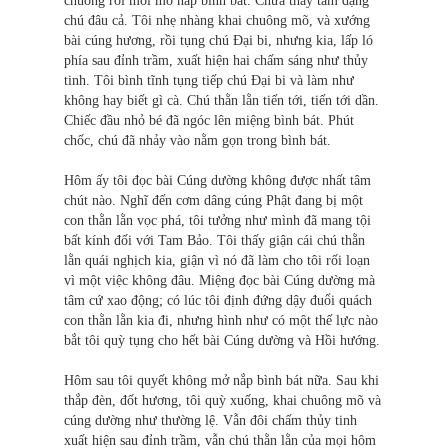
chuông rồi mới mở nắp bình bát. Chưa thấy tăm dạng
chú đâu cả. Tôi nhẹ nhàng khai chuông mõ, và xướng
bài cúng hương, rồi tụng chú Đại bi, nhưng kia, lấp ló
phía sau đỉnh trầm, xuất hiện hai chấm sáng như thủy
tinh. Tôi bình tĩnh tụng tiếp chú Đại bi và làm như
không hay biết gì cà. Chú thằn lằn tiến tới, tiến tới dần.
Chiếc đầu nhỏ bé đã ngóc lên miệng bình bát. Phút
chốc, chú đã nhảy vào nằm gọn trong bình bát.
Hôm ấy tôi đọc bài Cúng dường không được nhất tâm
chút nào. Nghĩ đến cơm dâng cúng Phật đang bị một
con thằn lằn vọc phá, tôi tưởng như mình đã mang tội
bất kính đối với Tam Bảo. Tôi thấy giận cái chú thằn
lằn quái nghịch kia, giận vì nó đã làm cho tôi rối loạn
vì một việc không đâu. Miệng đọc bài Cúng dường mà
tâm cứ xao động; có lúc tôi định đứng dậy đuổi quách
con thằn lằn kia đi, nhưng hình như có một thế lực nào
bắt tôi quỳ tụng cho hết bài Cúng dường và Hồi hướng.
Hôm sau tôi quyết không mở nắp bình bát nữa. Sau khi
thắp đèn, đốt hương, tôi quỳ xuống, khai chuông mõ và
cúng dường như thường lệ. Vẫn đôi chấm thủy tinh
xuất hiện sau đỉnh trầm, vẫn chú thằn lằn của mọi hôm