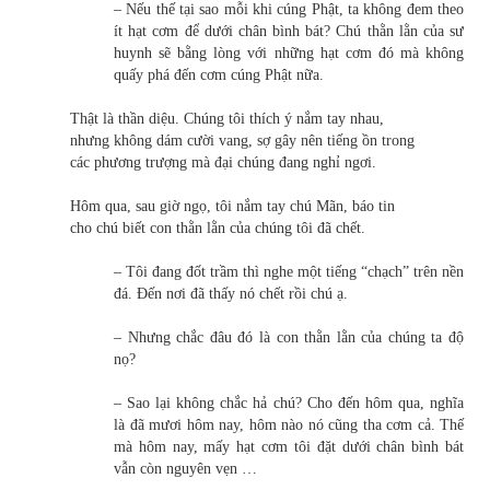
– Nếu thế tại sao mỗi khi cúng Phật, ta không đem theo
ít hạt cơm để dưới chân bình bát? Chú thằn lằn của sư
huynh sẽ bằng lòng với những hạt cơm đó mà không
quấy phá đến cơm cúng Phật nữa.
Thật là thần diệu. Chúng tôi thích ý nắm tay nhau,
nhưng không dám cười vang, sợ gây nên tiếng ồn trong
các phương trượng mà đại chúng đang nghỉ ngơi.
Hôm qua, sau giờ ngọ, tôi nắm tay chú Mãn, báo tin
cho chú biết con thằn lằn của chúng tôi đã chết.
– Tôi đang đốt trầm thì nghe một tiếng “chạch” trên nền
đá. Đến nơi đã thấy nó chết rồi chú ạ.
– Nhưng chắc đâu đó là con thằn lằn của chúng ta độ
nọ?
– Sao lại không chắc hả chú? Cho đến hôm qua, nghĩa
là đã mươi hôm nay, hôm nào nó cũng tha cơm cả. Thế
mà hôm nay, mấy hạt cơm tôi đặt dưới chân bình bát
vẫn còn nguyên vẹn …