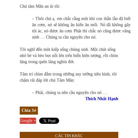
Chú tâm Mãn an ủi tôi:
– Thôi chú ạ, em chắc rằng một khi con thằn lằn đã biết
ăn cơm, nó sẽ không ăn kiến ăn mối. Nó đã không gây
tội ác, nó được ăn cơm Phật thì chắc nó cũng được vãng
sinh … Chúng ta cầu nguyện cho nó.
Tôi nghĩ đến một kiếp sống chúng sinh. Một chút sống
nhỏ bé và bèo bọt nổi lên trên biển hiện tượng, rồi chìm
lặng trong quên lãng nghìn đời.
Tâm trí chìm đắm trong những suy tưởng siêu hình, tôi
chậm rãi đáp lời chú Tâm Mãn:
– Phải, chúng ta nên cầu nguyện cho nó …
Thích Nhất Hạnh
Chia Sẻ
Google +
CÁC TIN KHÁC