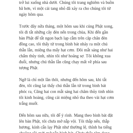
trở lui xuống nhà dưới. Chúng tôi trang nghiêm và buồn
bã hơn, vì một cái tang nhỏ đã xảy ra cho chúng tôi từ
ngày hôm qua.
Trước đây nửa tháng, một hôm sau khi cúng Phật xong,
tôi đi tắt những cây đèn nến trong chùa, Khi đến gần
bàn Phật để tắt ngọn bạch lạp cắm trên cặp chân đèn
đồng cao, tôi thấy từ trong bình bát nhảy ra một chú
thằn lằn, miệng tha mấy hạt cơm. Đôi mắt sáng như hai
chấm thủy tinh, nhìn tôi như hoảng sợ. Tôi không xua
đuổi, nhưng chú thằn lằn cũng chạy mất về phía sau
tượng Phật.
Ngỡ là chỉ một lần thôi, nhưng đến hôm sau, khi tắt
đèn, tôi cũng lại thấy chú thằn lằn từ trong bình bát
phóc ra, Cũng hai con mắt sáng hai châm thủy tinh nhìn
tôi kinh hoàng, cũng cái miệng nhỏ tha theo vài hạt cơm
trắng muốt.
Đến hôm sau nữa, tôi để ý rình. Mang theo bình bát đặt
lên bàn Phật, tôi chưa mở nắp vội. Tôi thắp nến, thắp
hương, kính cẩn lạy Phật như thường lệ, thỉnh ba tiếng