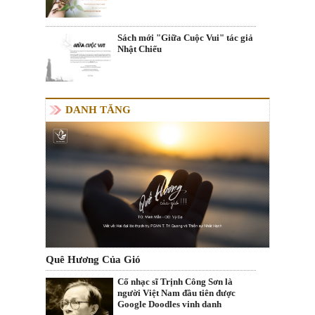
Sách mới "Giữa Cuộc Vui" tác giả
Nhật Chiếu
DANH TĂNG
Quê Hương Của Gió
Cố nhạc sĩ Trịnh Công Sơn là
người Việt Nam đầu tiên được
Google Doodles vinh danh