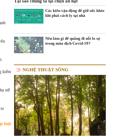
Tại sao chúng ta lại chọn ăn hạt
Các kiểu vận động để giữ sức khỏe
khi phải cách ly tại nhà
ạnh
Nên làm gì để quẳng đi nỗi lo sợ
yêu
trong mùa dịch Covid-19?
i.
NGHỆ THUẬT SỐNG
ng kiếm
phụ nữ
 ta
p luật