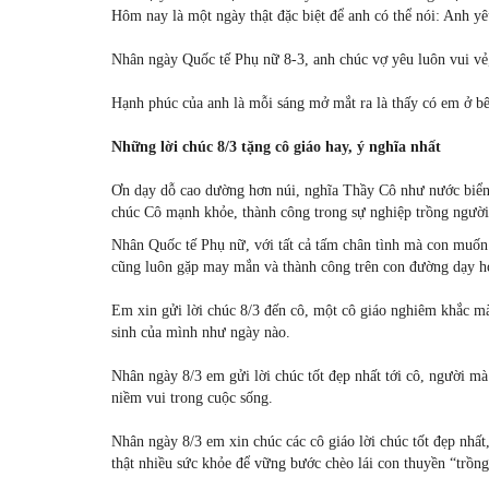
Hôm nay là một ngày thật đặc biệt để anh có thể nói: Anh yê
Nhân ngày Quốc tế Phụ nữ 8-3, anh chúc vợ yêu luôn vui vẻ,
Hạnh phúc của anh là mỗi sáng mở mắt ra là thấy có em ở b
Những lời chúc 8/3 tặng cô giáo hay, ý nghĩa nhất
Ơn dạy dỗ cao dường hơn núi, nghĩa Thầy Cô như nước biển 
chúc Cô mạnh khỏe, thành công trong sự nghiệp trồng người
Nhân Quốc tế Phụ nữ, với tất cả tấm chân tình mà con muốn 
cũng luôn gặp may mắn và thành công trên con đường dạy h
Em xin gửi lời chúc 8/3 đến cô, một cô giáo nghiêm khắc m
sinh của mình như ngày nào.
Nhân ngày 8/3 em gửi lời chúc tốt đẹp nhất tới cô, người m
niềm vui trong cuộc sống.
Nhân ngày 8/3 em xin chúc các cô giáo lời chúc tốt đẹp nhất,
thật nhiều sức khỏe để vững bước chèo lái con thuyền “trồn