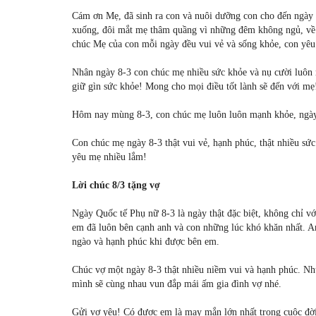
Cám ơn Mẹ, đã sinh ra con và nuôi dưỡng con cho đến ngày
xuống, đôi mắt mẹ thâm quầng vì những đêm không ngủ, v
chúc Mẹ của con mỗi ngày đều vui vẻ và sống khỏe, con yêu
Nhân ngày 8-3 con chúc mẹ nhiều sức khỏe và nụ cười luôn
giữ gìn sức khỏe! Mong cho mọi điều tốt lành sẽ đến với m
Hôm nay mùng 8-3, con chúc mẹ luôn luôn mạnh khỏe, ngày c
Con chúc mẹ ngày 8-3 thật vui vẻ, hạnh phúc, thật nhiều sứ
yêu mẹ nhiều lắm!
Lời chúc 8/3 tặng vợ
Ngày Quốc tế Phụ nữ 8-3 là ngày thật đặc biệt, không chỉ 
em đã luôn bên cạnh anh và con những lúc khó khăn nhất. A
ngào và hạnh phúc khi được bên em.
Chúc vợ một ngày 8-3 thật nhiều niềm vui và hạnh phúc. Nh
mình sẽ cùng nhau vun đắp mái ấm gia đình vợ nhé.
Gửi vợ yêu! Có được em là may mắn lớn nhất trong cuộc đờ