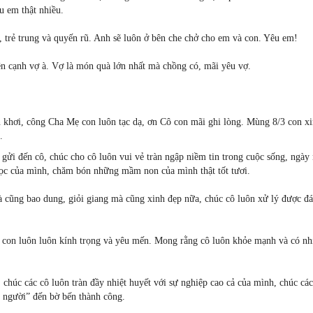
u em thật nhiều.
 trẻ trung và quyến rũ. Anh sẽ luôn ở bên che chở cho em và con. Yêu em!
ên cạnh vợ à. Vợ là món quà lớn nhất mà chồng có, mãi yêu vợ.
khơi, công Cha Mẹ con luôn tạc dạ, ơn Cô con mãi ghi lòng. Mùng 8/3 con xi
.
gửi đến cô, chúc cho cô luôn vui vẻ tràn ngập niềm tin trong cuộc sống, ngày
ọc của mình, chăm bón những mầm non của mình thật tốt tươi.
à cũng bao dung, giỏi giang mà cũng xinh đẹp nữa, chúc cô luôn xử lý được đ
à con luôn luôn kính trọng và yêu mến. Mong rằng cô luôn khỏe mạnh và có nh
 chúc các cô luôn tràn đầy nhiệt huyết với sự nghiệp cao cả của mình, chúc các
g người” đến bờ bến thành công.