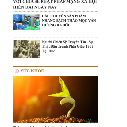
VỚI CHIA SẺ PHẬT PHÁP MẠNG XÃ HỘI
HIỆN ĐẠI NGÀY NAY
CÂU CHUYỆN SẢN PHẨM
NHANG SẠCH THẢO MỘC VÂN
HƯƠNG RA ĐỜI
Người Chiến Sỹ Truyền Tin - Sự
Thật Đấu Tranh Phật Giáo 1963
Tại Huế
SỨC KHỎE