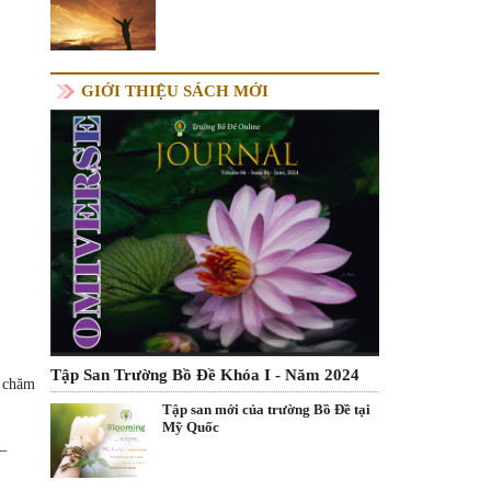
GIỚI THIỆU SÁCH MỚI
Tập San Trường Bồ Đề Khóa I - Năm 2024
, chăm
Tập san mới của trường Bồ Đề tại
Mỹ Quốc
–