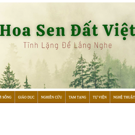
I SỐNG
GIÁO DỤC
NGHIÊN CỨU
TAM TẠNG
TỰ VIỆN
NGHỆ THUẬT