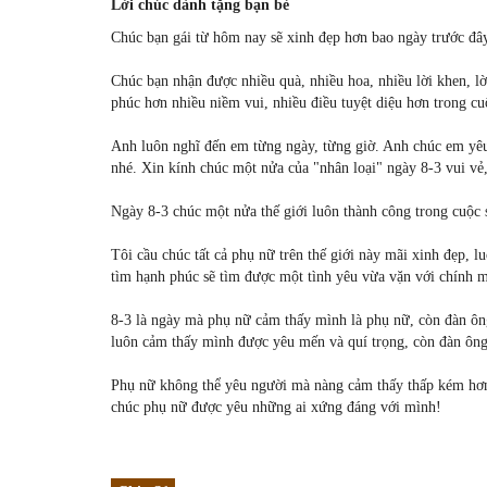
Lời chúc dành tặng bạn bè
Chúc bạn gái từ hôm nay sẽ xinh đẹp hơn bao ngày trước đâ
Chúc bạn nhận được nhiều quà, nhiều hoa, nhiều lời khen, 
phúc hơn nhiều niềm vui, nhiều điều tuyệt diệu hơn trong cu
Anh luôn nghĩ đến em từng ngày, từng giờ. Anh chúc em yêu
nhé. Xin kính chúc một nửa của "nhân loại" ngày 8-3 vui vẻ
Ngày 8-3 chúc một nửa thế giới luôn thành công trong cuộc 
Tôi cầu chúc tất cả phụ nữ trên thế giới này mãi xinh đẹp,
tìm hạnh phúc sẽ tìm được một tình yêu vừa vặn với chính 
8-3 là ngày mà phụ nữ cảm thấy mình là phụ nữ, còn đàn ôn
luôn cảm thấy mình được yêu mến và quí trọng, còn đàn ông 
Phụ nữ không thể yêu người mà nàng cảm thấy thấp kém hơn m
chúc phụ nữ được yêu những ai xứng đáng với mình!