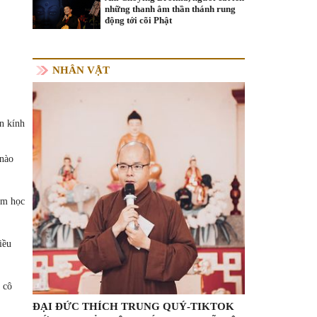
những thanh âm thần thánh rung
động tới cõi Phật
NHÂN VẬT
n kính
 nào
ám học
iều
 cô
ĐẠI ĐỨC THÍCH TRUNG QUÝ-TIKTOK