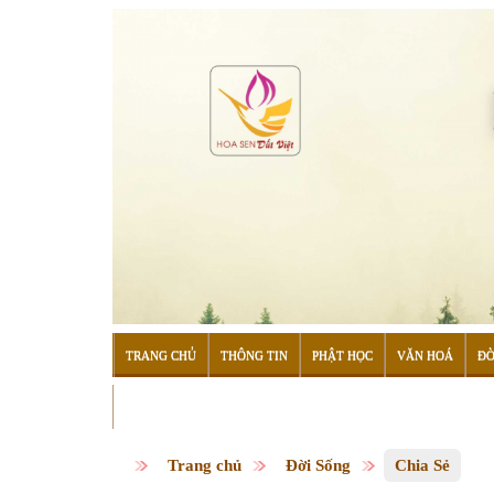
TRANG CHỦ
THÔNG TIN
PHẬT HỌC
VĂN HOÁ
ĐỜ
ĐỌC SÁCH
Trang chủ
Đời Sống
Chia Sẻ