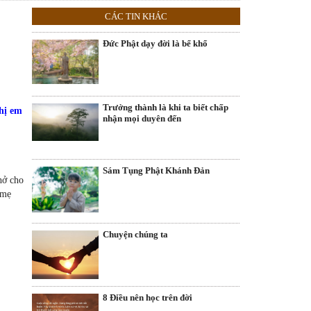
CÁC TIN KHÁC
Đức Phật dạy đời là bể khổ
Trưởng thành là khi ta biết chấp
chị em
nhận mọi duyên đến
Sám Tụng Phật Khánh Đản
hở cho
 mẹ
Chuyện chúng ta
8 Điều nên học trên đời