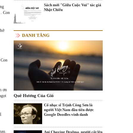
Sách mới "Giữa Cuộc Vui" tác giả
òng
Nhật Chiếu
a… Con
nhớ
DANH TĂNG
. Con
m ơn
Quê Hương Của Gió
ngọt
Cố nhạc sĩ Trịnh Công Sơn là
người Việt Nam đầu tiên được
g
Google Doodles vinh danh
hau.
Ani Choying Drolma, người cất lên