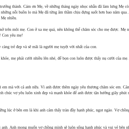
 trưởng thành. Cám ơn Mẹ, về những tháng ngày nhọc nhằn đã làm lưng Mẹ c
ề những nỗi buồn lo mà Mẹ đã từng âm thầm chịu đựng suốt hơn bao năm qu
 Mẹ nhiều.
 nở trên môi mẹ. Con ở xa mẹ quá, nên không thể chăm sóc cho mẹ được. Mẹ 
ẹ! Con yêu mẹ!
àng trẻ đẹp và sẽ mãi là người mẹ tuyệt vời nhất của con.
c khỏe, mẹ phải cười nhiều lên nhé, để bọn con luôn được thấy nụ cười của mẹ
với em mà với cả anh nữa. Vì anh được thêm ngày yêu thương chăm sóc em. Cả
nh chúc vợ yêu luôn xinh đẹp và mạnh khỏe để anh được tận hưởng giây phút 
ững lúc ở bên em là khi anh cảm thấy tràn đầy hạnh phúc, ngọt ngào. Vợ chồn
i anh. Anh mong muốn vợ chồng mình sẽ luôn sống hạnh phúc và vui vẻ bên n