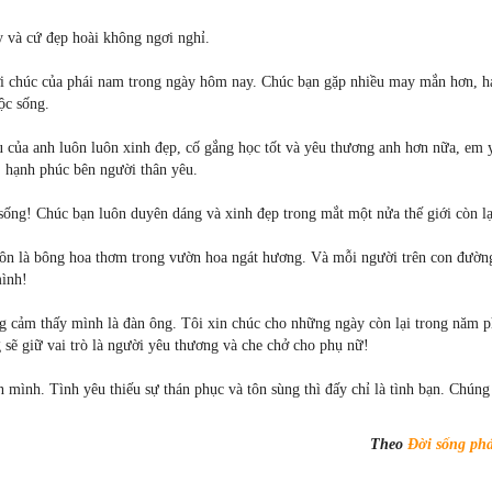
y và cứ đẹp hoài không ngơi nghỉ.
lời chúc của phái nam trong ngày hôm nay. Chúc bạn gặp nhiều may mắn hơn, h
ộc sống.
 của anh luôn luôn xinh đẹp, cố gắng học tốt và yêu thương anh hơn nữa, em 
, hạnh phúc bên người thân yêu.
sống! Chúc bạn luôn duyên dáng và xinh đẹp trong mắt một nửa thế giới còn lạ
 luôn là bông hoa thơm trong vườn hoa ngát hương. Và mỗi người trên con đườ
mình!
g cảm thấy mình là đàn ông. Tôi xin chúc cho những ngày còn lại trong năm 
sẽ giữ vai trò là người yêu thương và che chở cho phụ nữ!
ình. Tình yêu thiếu sự thán phục và tôn sùng thì đấy chỉ là tình bạn. Chúng
Theo
Đời sống phá