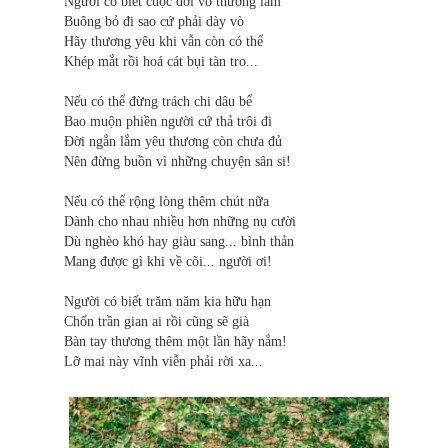
Người có biết cuộc đời vô thường lắm
Buông bỏ đi sao cứ phải dày vò
Hãy thương yêu khi vẫn còn có thể
Khép mắt rồi hoá cát bụi tàn tro...
Nếu có thể đừng trách chi dâu bể
Bao muộn phiền người cứ thả trôi đi
Đời ngắn lắm yêu thương còn chưa đủ
Nên đừng buồn vì những chuyện sân si!
Nếu có thể rộng lòng thêm chút nữa
Dành cho nhau nhiều hơn những nụ cười
Dù nghèo khó hay giàu sang... bình thản
Mang được gì khi về cõi... người ơi!
Người có biết trăm năm kia hữu hạn
Chốn trần gian ai rồi cũng sẽ già
Bàn tay thương thêm một lần hãy nắm!
Lỡ mai này vĩnh viễn phải rời xa...