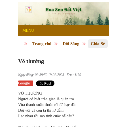
MENU
Trang chủ
Đời Sống
Chia Sẻ
Vô thường
Ngày đăng: 06:39:50 19-02-2023 . Xem: 1190
Google +
VÔ THƯỜNG
Người có biết trần gian là quán trọ
Vừa thanh xuân thoắt cái đã bạc đầu
Đời vội vã còn ta thì lơ đễnh
Lạc nhau rồi sao tính cuộc bể dâu?