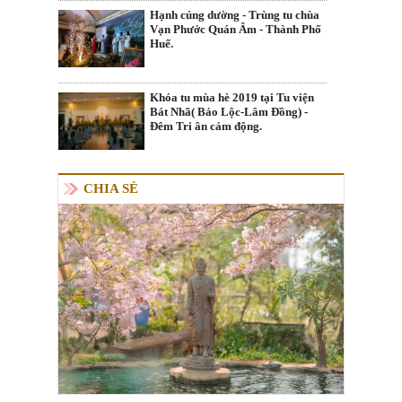
Hạnh cúng dường - Trùng tu chùa
Vạn Phước Quán Âm - Thành Phố
Huế.
Khóa tu mùa hè 2019 tại Tu viện
Bát Nhã( Bảo Lộc-Lâm Đồng) -
Đêm Tri ân cảm động.
CHIA SẺ