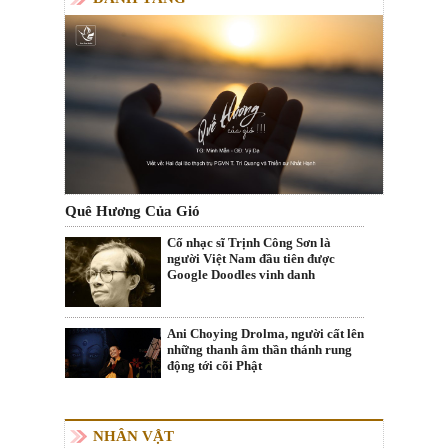
Quê Hương Của Gió
Cố nhạc sĩ Trịnh Công Sơn là
người Việt Nam đầu tiên được
Google Doodles vinh danh
Ani Choying Drolma, người cất lên
những thanh âm thần thánh rung
động tới cõi Phật
NHÂN VẬT