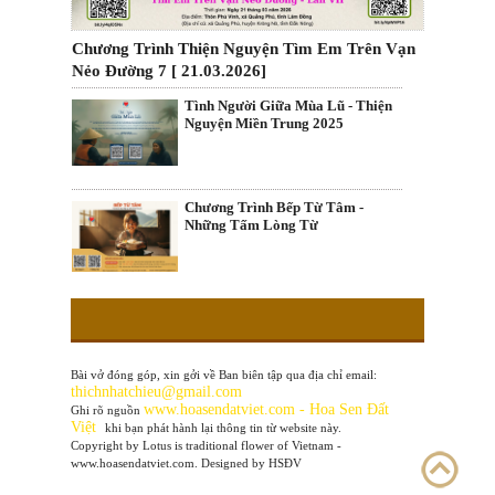
Chương Trình Thiện Nguyện Tìm Em Trên Vạn
Nẻo Đường 7 [ 21.03.2026]
Tình Người Giữa Mùa Lũ - Thiện
Nguyện Miền Trung 2025
Chương Trình Bếp Từ Tâm -
Những Tấm Lòng Từ
Bài vở đóng góp, xin gởi về Ban biên tập qua địa chỉ email:
thichnhatchieu@gmail.com
www
.hoasendatviet.com - Hoa Sen Đất
Ghi rõ nguồn
Việt
khi bạn phát hành lại thông tin từ website này.
Copyright by Lotus is traditional flower of Vietnam -
www.hoasendatviet.com. Designed by HSĐV