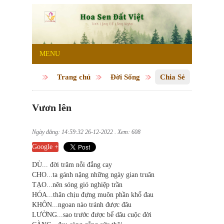
MENU
Trang chủ
Đời Sống
Chia Sẻ
Vươn lên
Ngày đăng: 14:59:32 26-12-2022 . Xem: 608
Google +
DÙ... đời trăm nỗi đắng cay
CHO...ta gánh nặng những ngày gian truân
TẠO...nên sóng gió nghiệp trần
HÓA...thân chịu đựng muôn phần khổ đau
KHÔN...ngoan nào tránh được đâu
LƯỜNG...sao trước được bể dâu cuộc đời