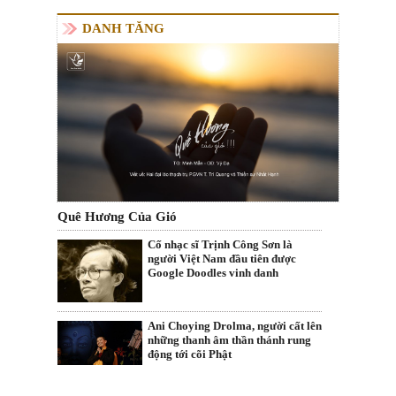
DANH TĂNG
Quê Hương Của Gió
Cố nhạc sĩ Trịnh Công Sơn là
người Việt Nam đầu tiên được
Google Doodles vinh danh
Ani Choying Drolma, người cất lên
những thanh âm thần thánh rung
động tới cõi Phật