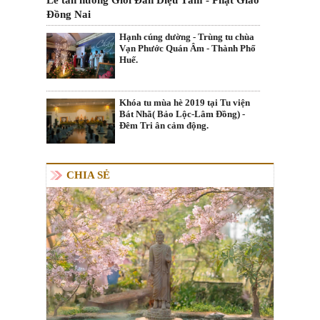
Lễ tấn hương Giới Đàn Diệu Tâm - Phật Giáo
Đồng Nai
Hạnh cúng dường - Trùng tu chùa
Vạn Phước Quán Âm - Thành Phố
Huế.
Khóa tu mùa hè 2019 tại Tu viện
Bát Nhã( Bảo Lộc-Lâm Đồng) -
Đêm Tri ân cảm động.
CHIA SẺ