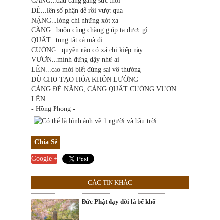
CÀNG...đau càng gắng sức thôi
ĐÈ...lên số phận để rồi vượt qua
NẶNG...lòng chi những xót xa
CÀNG...buồn cũng chẳng giúp ta được gì
QUẬT...tung tất cả mà đi
CƯỜNG...quyền nào có xá chi kiếp này
VƯƠN...mình đứng dậy như ai
LÊN...cao mới biết đúng sai vô thường
DÙ CHO TẠO HÓA KHÔN LƯỜNG
CÀNG ĐÈ NẶNG, CÀNG QUẬT CƯỜNG VƯƠN
LÊN...
- Hồng Phong -
Chia Sẻ
Google +
CÁC TIN KHÁC
Đức Phật dạy đời là bể khổ