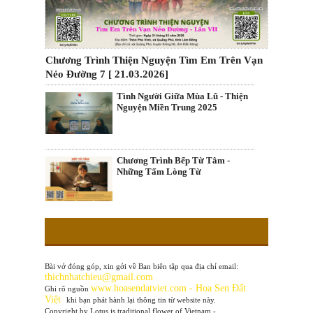
Chương Trình Thiện Nguyện Tìm Em Trên Vạn
Nẻo Đường 7 [ 21.03.2026]
Tình Người Giữa Mùa Lũ - Thiện
Nguyện Miền Trung 2025
Chương Trình Bếp Từ Tâm -
Những Tấm Lòng Từ
Bài vở đóng góp, xin gởi về Ban biên tập qua địa chỉ email:
thichnhatchieu@gmail.com
www
.hoasendatviet.com - Hoa Sen Đất
Ghi rõ nguồn
Việt
khi bạn phát hành lại thông tin từ website này.
Copyright by Lotus is traditional flower of Vietnam -