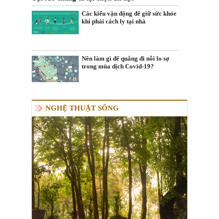
Các kiểu vận động để giữ sức khỏe
khi phải cách ly tại nhà
Nên làm gì để quẳng đi nỗi lo sợ
trong mùa dịch Covid-19?
NGHỆ THUẬT SỐNG