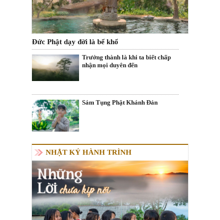
Đức Phật dạy đời là bể khổ
Trưởng thành là khi ta biết chấp
nhận mọi duyên đến
Sám Tụng Phật Khánh Đản
NHẬT KÝ HÀNH TRÌNH