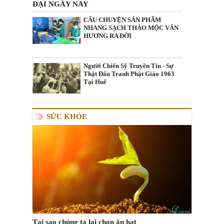
ĐẠI NGÀY NAY
CÂU CHUYỆN SẢN PHẨM
NHANG SẠCH THẢO MỘC VÂN
HƯƠNG RA ĐỜI
Người Chiến Sỹ Truyền Tin - Sự
Thật Đấu Tranh Phật Giáo 1963
Tại Huế
SỨC KHỎE
Tại sao chúng ta lại chọn ăn hạt