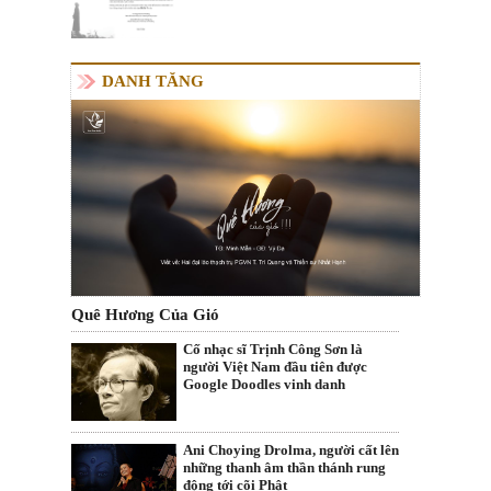
DANH TĂNG
Quê Hương Của Gió
Cố nhạc sĩ Trịnh Công Sơn là
người Việt Nam đầu tiên được
Google Doodles vinh danh
Ani Choying Drolma, người cất lên
những thanh âm thần thánh rung
động tới cõi Phật