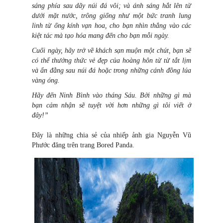
sáng phía sau dãy núi đá vôi; và ánh sáng hắt lên từ
dưới mặt nước, trông giống như một bức tranh lung
linh từ ống kính vạn hoa, cho bạn nhìn thẳng vào các
kiệt tác mà tạo hóa mang đến cho bạn mỗi ngày.
Cuối ngày, hãy trở về khách sạn muộn một chút, bạn sẽ
có thể thưởng thức vẻ đẹp của hoàng hôn từ từ tắt lịm
và ẩn đằng sau núi đá hoặc trong những cánh đồng lúa
vàng óng.
Hãy đến Ninh Bình vào tháng Sáu. Bởi những gì mà
bạn cảm nhận sẽ tuyệt vời hơn những gì tôi viết ở
đây!”
Đây là những chia sẻ của nhiếp ảnh gia Nguyễn Vũ
Phước đăng trên trang Bored Panda.