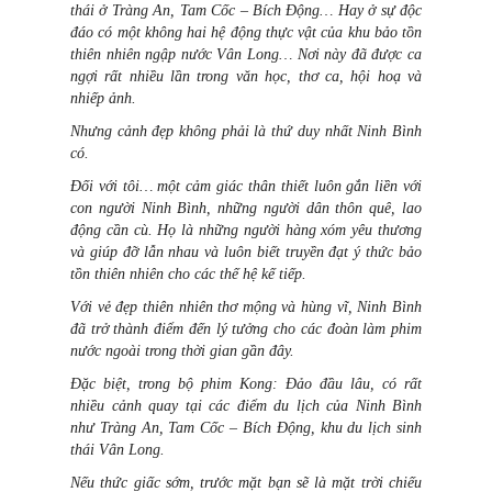
thái ở Tràng An, Tam Cốc – Bích Động… Hay ở sự độc
đáo có một không hai hệ động thực vật của khu bảo tồn
thiên nhiên ngập nước Vân Long… Nơi này đã được ca
ngợi rất nhiều lần trong văn học, thơ ca, hội hoạ và
nhiếp ảnh.
Nhưng cảnh đẹp không phải là thứ duy nhất Ninh Bình
có.
Đối với tôi… một cảm giác thân thiết luôn gắn liền với
con người Ninh Bình, những người dân thôn quê, lao
động cần cù. Họ là những người hàng xóm yêu thương
và giúp đỡ lẫn nhau và luôn biết truyền đạt ý thức bảo
tồn thiên nhiên cho các thế hệ kế tiếp.
Với vẻ đẹp thiên nhiên thơ mộng và hùng vĩ, Ninh Bình
đã trở thành điểm đến lý tưởng cho các đoàn làm phim
nước ngoài trong thời gian gần đây.
Đặc biệt, trong bộ phim Kong: Đảo đầu lâu, có rất
nhiều cảnh quay tại các điểm du lịch của Ninh Bình
như Tràng An, Tam Cốc – Bích Động, khu du lịch sinh
thái Vân Long.
Nếu thức giấc sớm, trước mặt bạn sẽ là mặt trời chiếu