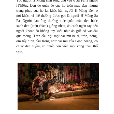
Tộc người H’Mông sinh sống chủ yếu ở Sa Pa là người
H’Mông Đen do quần áo của họ toàn màu đen nhưng
trang phục của họ lại khác hẳn người H’Mông Đen ở
nơi khác, vì thế thường được gọi là người H’Mông Sa
Pa. Người đàn ông thường mặc quần màu đen hoặc
xanh đen (màu chàm) giống nhau, áo cánh ngắn tay bên
ngoài khoác áo không tay kiểu như áo gilê có vạt dài
quá mông. Trên đầu đội một cái mũ bé tí, tròn, nông,
ôm lấy đỉnh đầu trông như cái mũ của Giáo hoàng, có
chiếc đen tuyền, có chiếc còn viền một vòng thêu thổ
cẩm.