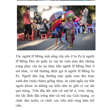
Tộc người H’Mông sinh sống chủ yếu ở Sa Pa là người
H’Mông Đen do quần áo của họ toàn màu đen nhưng
trang phục của họ lại khác hẳn người H’Mông Đen ở
nơi khác, vì thế thường được gọi là người H’Mông Sa
Pa. Người đàn ông thường mặc quần màu đen hoặc
xanh đen (màu chàm) giống nhau, áo cánh ngắn tay bên
ngoài khoác áo không tay kiểu như áo gilê có vạt dài
quá mông. Trên đầu đội một cái mũ bé tí, tròn, nông,
ôm lấy đỉnh đầu trông như cái mũ của Giáo hoàng, có
chiếc đen tuyền, có chiếc còn viền một vòng thêu thổ
cẩm.