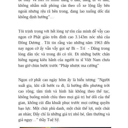
không nhắm mắt phóng càn theo cỗ xe lộng lẫy bên
ngoài nhưng rệu rã bên trong, đang lao xuống dốc dài
không định hướng”…
Tôi trịnh trọng với hết lòng tự tôn của mình để vẫy cao
ngọn cờ Phật giáo trên đỉnh cao 3.143m nóc nhà của
Đông Dương . Tôi tin rằng vào những năm 1963 đến
nay ngọn cờ ấy vẫn vẫy gọi sự Bi – Trí - Dũng trong
lòng dân tộc và trong đó có tôi. Đi những bước chân
hiêng ngang kiêu hãnh của người tu sĩ Việt Nam chưa
bao giờ chùn bước trước “Pháp nhược ma cường”
Ngọn cờ phất cao ngày hôm ấy là biểu tượng: "Người
xuất gia, khi cất bước ra đi, là hướng đến phương trời
cao rộng; tâm tính và hình hài không theo thế tục,
không buông mình chìu theo mọi giá trị hư dối của thế
gian, không cúi đầu khuất phục trước mọi cường quyền
bạo lực. Một chút phù danh, một chút thế lợi, một chút
an nhàn; Đấy chỉ là những giá trị nhỏ bé, tầm thường và
giả ngụy…” thầy Tuệ Sỹ.