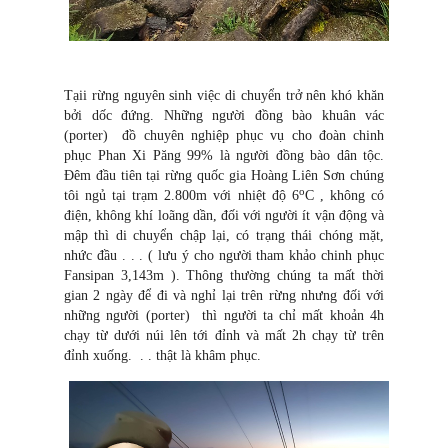
Tạii rừng nguyên sinh việc di chuyển trở nên khó khăn
bởi dốc đứng. Những người đồng bào khuân vác
(porter) đồ chuyên nghiệp phục vụ cho đoàn chinh
phục Phan Xi Păng 99% là người đồng bào dân tộc.
Đêm đầu tiên tại rừng quốc gia Hoàng Liên Sơn chúng
o
tôi ngủ tại trạm 2.800m với nhiệt độ 6
C , không có
điện, không khí loãng dần, đối với người ít vận động và
mập thì di chuyển chập lại, có trạng thái chóng mặt,
nhức đầu . . . ( lưu ý cho người tham khảo chinh phục
Fansipan 3,143m ). Thông thường chúng ta mất thời
gian 2 ngày để đi và nghỉ lại trên rừng nhưng đối với
những người (porter) thì người ta chỉ mất khoản 4h
chạy từ dưới núi lên tới đỉnh và mất 2h chạy từ trên
đỉnh xuống. . . thật là khâm phục.