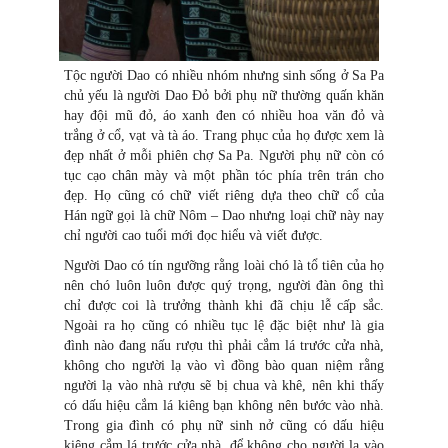
Tộc người Dao có nhiều nhóm nhưng sinh sống ở Sa Pa
chủ yếu là người Dao Đỏ bởi phụ nữ thường quấn khăn
hay đội mũ đỏ, áo xanh đen có nhiều hoa văn đỏ và
trắng ở cổ, vạt và tà áo. Trang phục của họ được xem là
đẹp nhất ở mỗi phiên chợ Sa Pa. Người phụ nữ còn có
tục cạo chân mày và một phần tóc phía trên trán cho
đẹp. Họ cũng có chữ viết riêng dựa theo chữ cổ của
Hán ngữ gọi là chữ Nôm – Dao nhưng loại chữ này nay
chỉ người cao tuổi mới đọc hiểu và viết được.
Người Dao có tín ngưỡng rằng loài chó là tổ tiên của họ
nên chó luôn luôn được quý trọng, người đàn ông thì
chỉ được coi là trưởng thành khi đã chịu lễ cấp sắc.
Ngoài ra họ cũng có nhiều tục lệ đặc biệt như là gia
đình nào đang nấu rượu thì phải cắm lá trước cửa nhà,
không cho người lạ vào vì đồng bào quan niệm rằng
người lạ vào nhà rượu sẽ bị chua và khê, nên khi thấy
có dấu hiệu cắm lá kiêng bạn không nên bước vào nhà.
Trong gia đình có phụ nữ sinh nở cũng có dấu hiệu
kiêng cắm lá trước cửa nhà, để không cho người lạ vào