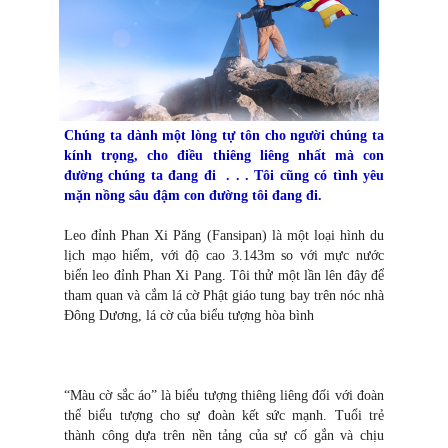
Chúng ta dành một lòng tự tôn cho người chúng ta
kính trọng, cho điều thiêng liêng nhất mà con
đường chúng ta đang đi . . . Tôi cũng có tình yêu
mặn nồng sâu đậm con đường tôi đang đi.
Leo đỉnh Phan Xi Păng (Fansipan) là một loại hình du
lịch mạo hiểm, với độ cao 3.143m so với mực nước
biển leo đỉnh Phan Xi Pang. Tôi thử một lần lên đây để
tham quan và cắm lá cờ Phật giáo tung bay trên nóc nhà
Đông Dương, lá cờ của biểu tượng hòa bình
“Màu cờ sắc áo” là biểu tượng thiêng liêng đối với đoàn
thể biểu tượng cho sự đoàn kết sức mạnh. Tuổi trẻ
thành công dựa trên nền tảng của sự cố gắn và chịu