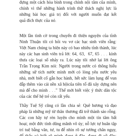
đựng một cách hòa bình trong chính nội tâm của mình,
chính vì thế những hành trình thử thách nghị lực là
những bài học giá trị đối với người muốn đạt kết
quả đích thực của nó.
Một lần tình cờ trong chuyến đi thiện nguyện của tỉnh
Ninh Thuận tôi có hỏi vu vơ các bạc sinh viên rằng:
Việt Nam chúng ta hiện này có bao nhiêu tỉnh thành, lúc
này các bạn sinh viên trả lời: 64, 63, 67, 65 . . . kính
thưa các loại số nhảy ra. Lúc này tôi nhớ lại lời ông
Trần Trọng Kim nói: Người trong nước có thông hiểu
những sử tích nước mình mới có lòng yêu nước yêu
nhà, mới biết cố gắn học hành, hết sức làm lụng để vun
đắp thêm vào cái nền xã hộicủa tiên tổ đã xây dựng nên
mà để cho mình . . .” Thế mới biết việc ý thức dân tộc
của các thế hệ trẻ còn rất yếu.
Thầy Tuệ Sỹ cũng có lần chia sẻ: Quê hương và đạo
pháp là những mỹ từ thân thương đã trở thành sáo rỗng.
Các con hãy tự rèn luyện cho mình một tín tâm bất
hoại; một đức tính dũng mãnh vô úy; nỗ lực tự huân tập
trí tuệ bằng văn, tư, tu để nhìn rõ sự tướng chân ngụy,
để thấy và biết rõ mình đang ở đâu, đang đi về đâu;