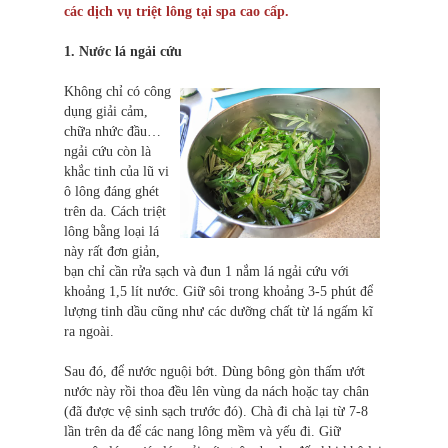
các dịch vụ triệt lông tại spa cao cấp.
1. Nước lá ngải cứu
Không chỉ có công
dụng giải cảm,
chữa nhức đầu…
ngải cứu còn là
khắc tinh của lũ vi
ô lông đáng ghét
trên da. Cách triệt
lông bằng loại lá
này rất đơn giản,
bạn chỉ cần rửa sạch và đun 1 nắm lá ngải cứu với
khoảng 1,5 lít nước. Giữ sôi trong khoảng 3-5 phút để
lượng tinh dầu cũng như các dưỡng chất từ lá ngấm kĩ
ra ngoài.
Sau đó, để nước nguội bớt. Dùng bông gòn thấm ướt
nước này rồi thoa đều lên vùng da nách hoặc tay chân
(đã được vệ sinh sạch trước đó). Chà đi chà lại từ 7-8
lần trên da để các nang lông mềm và yếu đi. Giữ