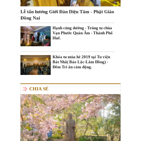
Lễ tấn hương Giới Đàn Diệu Tâm - Phật Giáo
Đồng Nai
Hạnh cúng dường - Trùng tu chùa
Vạn Phước Quán Âm - Thành Phố
Huế.
Khóa tu mùa hè 2019 tại Tu viện
Bát Nhã( Bảo Lộc-Lâm Đồng) -
Đêm Tri ân cảm động.
CHIA SẺ