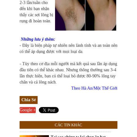
2-3 lần/tuần cho
đến khi bạn nhận
thấy các sợi lông bị
rụng đi hoàn toàn.
Những lưu ý thêm:
- Đây là biện pháp tự nhiên nên lành tính và an toàn nên
có thể áp dụng được với mọi loại da.
- Tùy theo cơ địa mỗi người mà kết quả sau lần áp dụng
đầu tiên có thể khác nhau. Nhưng thông thường sau 3-4
lần thực hiện, bạn có thể loại bỏ được 80-90% lông tay
chân và cả lông nách.
Theo Hà An/Một Thế Giới
Chia Sẻ
Google +
CÁC TIN KHÁC
Tại sao chúng ta lại chọn ăn hạt