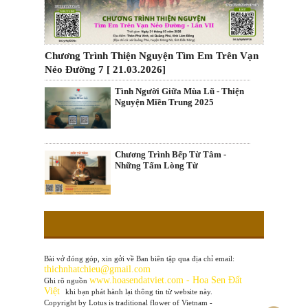
Chương Trình Thiện Nguyện Tìm Em Trên Vạn
Nẻo Đường 7 [ 21.03.2026]
Tình Người Giữa Mùa Lũ - Thiện
Nguyện Miền Trung 2025
Chương Trình Bếp Từ Tâm -
Những Tấm Lòng Từ
Bài vở đóng góp, xin gởi về Ban biên tập qua địa chỉ email:
thichnhatchieu@gmail.com
www
.hoasendatviet.com - Hoa Sen Đất
Ghi rõ nguồn
Việt
khi bạn phát hành lại thông tin từ website này.
Copyright by Lotus is traditional flower of Vietnam -