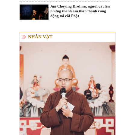
Ani Choying Drolma, người cất lên
những thanh âm thần thánh rung
động tới cõi Phật
NHÂN VẬT