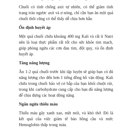
Chuối có tính chống axit tự nhiên, có thể giảm tình
trạng trào ngược axit và ợ nóng, chỉ cần bạn ăn một quả
chuối thôi cũng có thể thấy dễ chịu hơn hẳn.
Ổn định huyết áp
Một quả chuối chứa khoảng 400 mg Kali và rất ít Natri
nên là loại thực phẩm rất tốt cho sức khỏe tim mạch,
giúp phòng ngừa các cơn đau tim, đột quỵ, và ổn định
huyết áp.
Tăng năng lượng
Ăn 1-2 quả chuối trước khi tập luyện sẽ giúp bạn có đủ
năng lượng cho đến hơn 1 tiếng đồng hồ vận động. Kali
chứa trong chuối bảo vệ cơ bắp của bạn khỏi chuột rút,
trong khi carbohydrate cung cấp cho bạn đủ năng lượng
để chịu đựng các hoạt động nặng.
Ngắn ngừa thiếu máu
Thiếu máu gây xanh xao, mệt mỏi, và khó thở. Đó là
kết quả của việc giảm tế bào hồng cầu và mức
Hemoglobin thấp trong máu.