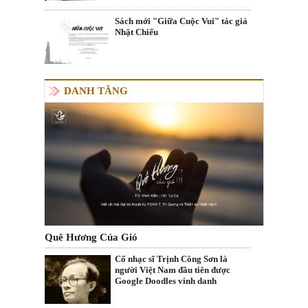
Sách mới "Giữa Cuộc Vui" tác giả
Nhật Chiếu
DANH TĂNG
Quê Hương Của Gió
Cố nhạc sĩ Trịnh Công Sơn là
người Việt Nam đầu tiên được
Google Doodles vinh danh