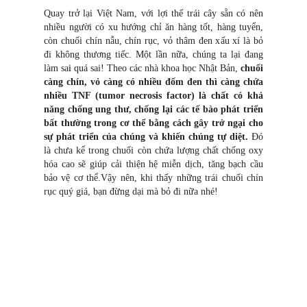
Quay trở lại Việt Nam, với lợi thế trái cây sẵn có nên
nhiều người có xu hướng chỉ ăn hàng tốt, hàng tuyển,
còn chuối chín nẫu, chín rục, vỏ thâm đen xấu xí là bỏ
đi không thương tiếc. Một lần nữa, chúng ta lại đang
làm sa
i
quá sai! Theo các nhà khoa học Nhật Bản,
chuối
càng chín, vỏ càng có nhiều đốm đen thì càng chứa
nhiều TNF (tumor necrosis factor) là chất có khả
năng chống ung thư, chống lại các tế bào phát triển
bất thường trong cơ thể bằng cách gây trở ngại cho
sự phát triển của chúng và khiến chúng tự diệt.
Đó
là chưa kể trong chuối còn chứa lượng chất chống oxy
hóa cao sẽ giúp cải thiện hệ miễn dịch, tăng bạch cầu
bảo vệ cơ thể.Vậy nên, khi thấy những trái chuối chín
rục quý giá, bạn đừng dại mà bỏ đi nữa nhé!