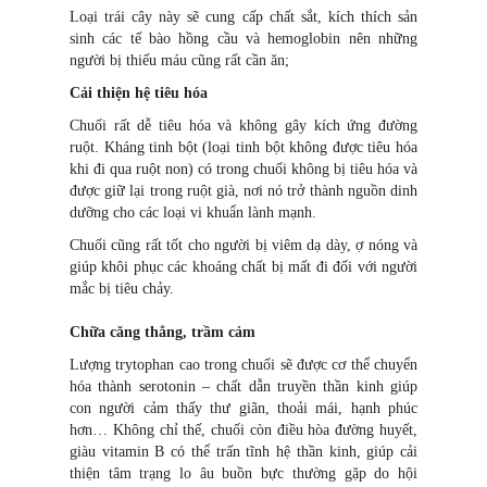
Loại trái cây này sẽ cung cấp chất sắt, kích thích sản
sinh các tế bào hồng cầu và hemoglobin nên những
người bị thiếu máu cũng rất cần ăn;
Cải thiện hệ tiêu hóa
Chuối rất dễ tiêu hóa và không gây kích ứng đường
ruột. Kháng tinh bột (loại tinh bột không được tiêu hóa
khi đi qua ruột non) có trong chuối không bị tiêu hóa và
được giữ lại trong ruột già, nơi nó trở thành nguồn dinh
dưỡng cho các loại vi khuẩn lành mạnh.
Chuối cũng rất tốt cho người bị viêm dạ dày, ợ nóng và
giúp khôi phục các khoáng chất bị mất đi đối với người
mắc bị tiêu chảy.
Chữa căng thẳng, trầm cảm
Lượng trytophan cao trong chuối sẽ được cơ thể chuyển
hóa thành serotonin – chất dẫn truyền thần kinh giúp
con người cảm thấy thư giãn, thoải mái, hạnh phúc
hơn… Không chỉ thế, chuối còn điều hòa đường huyết,
giàu vitamin B có thể trấn tĩnh hệ thần kinh, giúp cải
thiện tâm trạng lo âu buồn bực thường gặp do hội