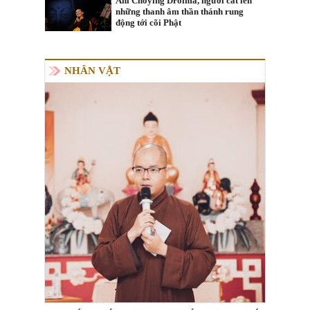
Ani Choying Drolma, người cất lên
những thanh âm thần thánh rung
động tới cõi Phật
NHÂN VẬT