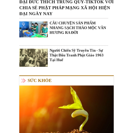
ĐẠI ĐỨC THÍCH TRUNG QUÝ-TIKTOK VỚI
CHIA SẺ PHẬT PHÁP MẠNG XÃ HỘI HIỆN
ĐẠI NGÀY NAY
CÂU CHUYỆN SẢN PHẨM
NHANG SẠCH THẢO MỘC VÂN
HƯƠNG RA ĐỜI
Người Chiến Sỹ Truyền Tin - Sự
Thật Đấu Tranh Phật Giáo 1963
Tại Huế
SỨC KHỎE