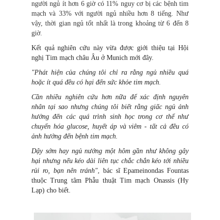
người ngủ ít hơn 6 giờ có 11% nguy cơ bị các bệnh tim
mạch và 33% với người ngủ nhiều hơn 8 tiếng. Như
vậy, thời gian ngủ tốt nhất là trong khoảng từ 6 đến 8
giờ.
Kết quả nghiên cứu này vừa được giới thiệu tại Hội
nghị Tim mạch châu Âu ở Munich mới đây.
"Phát hiện của chúng tôi chỉ ra rằng ngủ nhiều quá
hoặc ít quá đều có hại đến sức khỏe tim mạch.
Cần nhiều nghiên cứu hơn nữa để xác định nguyên
nhân tại sao nhưng chúng tôi biết rằng giấc ngủ ảnh
hưởng đến các quá trình sinh học trong cơ thể như
chuyển hóa glucose, huyết áp và viêm - tất cả đều có
ảnh hưởng đến bệnh tim mạch.
Dậy sớm hay ngủ nướng một hôm gần như không gây
hạ
i
nhưng nếu kéo dài liên tục chắc chắn kéo tới nhiều
rủi ro, bạn nên tránh"
, bác sĩ Epameinondas Fountas
thuộc Trung tâm Phẫu thuật Tim mạch Onassis (Hy
Lạp) cho biết.