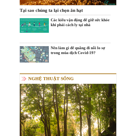
Tại sao chúng ta lại chọn ăn hạt
Các kiểu vận động để giữ sức khỏe
khi phải cách ly tại nhà
Nên làm gì để quẳng đi nỗi lo sợ
trong mùa dịch Covid-19?
NGHỆ THUẬT SỐNG