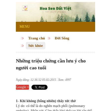
MENU
Trang chủ
Đời Sống
Sức khỏe
Những triệu chứng cần lưu ý cho
người cao tuổi
Ngày đăng: 12:36:52 05-02-2015 . Xem: 4997
Google +
1- Khi không (bỗng nhiên) thấy tức thở
Lý do: có thể là do nghẽn mạch phổi (pulmonary
embolus). Nhận xét: Cảm thấy khó thở sau khi tập thể