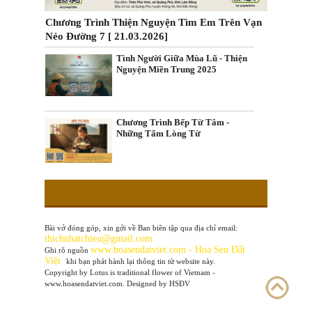
Chương Trình Thiện Nguyện Tìm Em Trên Vạn
Nẻo Đường 7 [ 21.03.2026]
Tình Người Giữa Mùa Lũ - Thiện
Nguyện Miền Trung 2025
Chương Trình Bếp Từ Tâm -
Những Tấm Lòng Từ
Bài vở đóng góp, xin gởi về Ban biên tập qua địa chỉ email:
thichnhatchieu@gmail.com
www
.hoasendatviet.com - Hoa Sen Đất
Ghi rõ nguồn
Việt
khi bạn phát hành lại thông tin từ website này.
Copyright by Lotus is traditional flower of Vietnam -
www.hoasendatviet.com. Designed by HSĐV