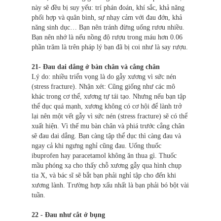
này sẽ đều bị suy yếu: trí phán đoán, khí sắc, khả năng
phối hợp và quân bình, sự nhạy cảm với đau đớn, khả
năng sinh dục… Bạn nên tránh đừng uống rươu nhiều.
Bạn nên nhớ là nếu nồng độ rượu trong máu hơn 0.06
phần trăm là trên pháp lý bạn đã bị coi như là say rượu.
21- Đau dai dẳng ở bàn chân và cẳng chân
Lý do: nhiều triển vọng là do gẫy xương vì sức nén
(stress fracture). Nhận xét: Cũng giống như các mô
khác trong cơ thể, xương tự tái tạo. Nhưng nếu bạn tập
thể dục quá mạnh, xương không có cơ hội để lành trở
lại nên một vết gẫy vì sức nén (stress fracture) sẽ có thể
xuất hiện. Vì thế mu bàn chân và phiá trước cẳng chân
sẽ đau dai dẳng. Bạn càng tập thể dục thì càng đau và
ngay cả khi ngưng nghỉ cũng đau. Uống thuốc
ibuprofen hay paracetamol không ăn thua gì. Thuốc
mầu phóng xạ cho thấy chỗ xương gẫy qua hình chụp
tia X, và bác sĩ sẽ bắt bạn phải nghỉ tập cho đến khi
xương lành. Trường hợp xấu nhất là bạn phải bó bột vài
tuần.
22 - Đau như cắt ở bụng