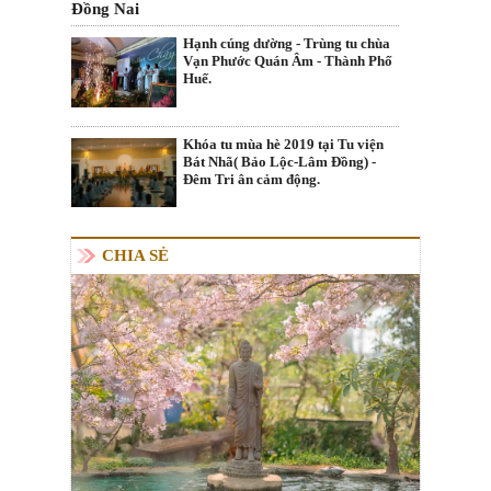
Đồng Nai
Hạnh cúng dường - Trùng tu chùa
Vạn Phước Quán Âm - Thành Phố
Huế.
Khóa tu mùa hè 2019 tại Tu viện
Bát Nhã( Bảo Lộc-Lâm Đồng) -
Đêm Tri ân cảm động.
CHIA SẺ