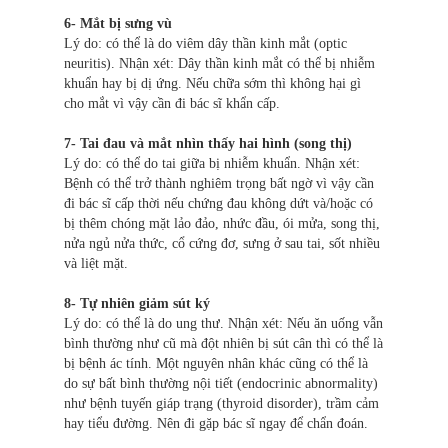
6- Mắt bị sưng vù
Lý do: có thể là do viêm dây thần kinh mắt (optic
neuritis). Nhận xét: Dây thần kinh mắt có thể bị nhiễm
khuẩn hay bị dị ứng. Nếu chữa sớm thì không hại gì
cho mắt vì vậy cần đi bác sĩ khẩn cấp.
7- Tai đau và mắt nhìn thấy hai hình (song thị)
Lý do: có thể do tai giữa bị nhiễm khuẩn. Nhận xét:
Bệnh có thể trở thành nghiêm trọng bất ngờ vì vậy cần
đi bác sĩ cấp thời nếu chứng đau không dứt và/hoặc có
bị thêm chóng mặt lảo đảo, nhức đầu, ói mửa, song thị,
nửa ngủ nửa thức, cổ cứng đơ, sưng ở sau tai, sốt nhiều
và liệt mặt.
8- Tự nhiên giảm sút ký
Lý do: có thể là do ung thư. Nhận xét: Nếu ăn uống vẫn
bình thường như cũ mà đột nhiên bị sút cân thì có thể là
bị bệnh ác tính. Một nguyên nhân khác cũng có thể là
do sự bất bình thường nội tiết (endocrinic abnormality)
như bệnh tuyến giáp trạng (thyroid disorder), trầm cảm
hay tiểu đường. Nên đi gặp bác sĩ ngay để chẩn đoán.