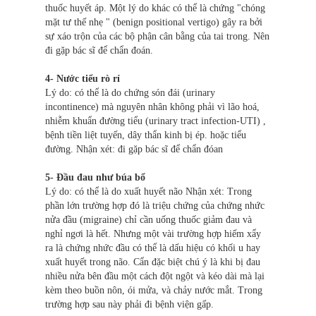
thuốc huyết áp. Một lý do khác có thể là chứng "chóng
mặt tư thế nhẹ " (benign positional vertigo) gây ra bởi
sự xáo trộn của các bộ phận cân bằng của tai trong. Nên
đi gặp bác sĩ để chẩn đoán.
4- Nước tiểu rò rỉ
Lý do: có thể là do chứng són đái (urinary
incontinence) mà nguyên nhân không phải vì lão hoá,
nhiễm khuẩn đường tiểu (urinary tract infection-UTI) ,
bệnh tiền liệt tuyến, dây thẩn kinh bị ép. hoặc tiểu
đường. Nhận xét: đi gặp bác sĩ để chẩn đóan
5- Đầu đau như búa bổ
Lý do: có thể là do xuất huyết não Nhận xét: Trong
phần lớn trường hợp đó là triệu chứng của chứng nhức
nửa đầu (migraine) chỉ cần uống thuốc giảm đau và
nghỉ ngơi là hết. Nhưng một vài trường hợp hiếm xẩy
ra là chứng nhức đầu có thể là dấu hiệu có khối u hay
xuất huyết trong não. Cẩn đặc biệt chú ý là khi bị đau
nhiều nửa bên đầu một cách đột ngột và kéo dài mà lại
kèm theo buồn nôn, ói mửa, và chảy nước mắt. Trong
trường hợp sau này phải đi bệnh viện gấp.