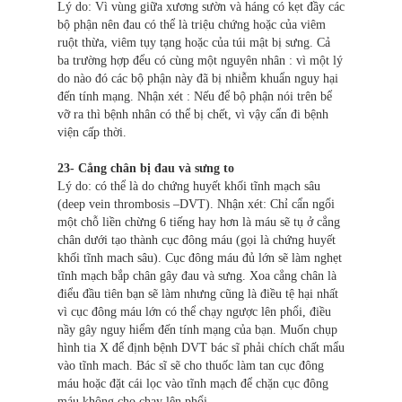
Lý do: Vì vùng giữa xương sườn và háng có kẹt đầy các
bộ phận nên đau có thể là triệu chứng hoặc của viêm
ruột thừa, viêm tụy tạng hoặc của túi mật bị sưng. Cả
ba trường hợp đểu có cùng một nguyên nhân : vì một lý
do nào đó các bộ phận này đã bị nhiễm khuẩn nguy hại
đến tính mạng. Nhận xét : Nếu để bộ phận nói trên bể
vỡ ra thì bệnh nhân có thể bị chết, vì vậy cẩn đi bệnh
viện cấp thời.
23- Cẳng chân bị đau và sưng to
Lý do: có thể là do chứng huyết khối tĩnh mạch sâu
(deep vein thrombosis –DVT). Nhận xét: Chỉ cẩn ngổi
một chỗ liền chừng 6 tiếng hay hơn là máu sẽ tụ ở cẳng
chân dưới tạo thành cục đông máu (gọi là chứng huyết
khối tĩnh mach sâu). Cục đông máu đủ lớn sẽ làm nghẹt
tĩnh mạch bắp chân gây đau và sưng. Xoa cẳng chân là
điểu đầu tiên bạn sẽ làm nhưng cũng là điều tệ hại nhất
vì cục đông máu lớn có thể chạy ngược lên phổi, điều
nầy gây nguy hiểm đến tính mạng của bạn. Muốn chụp
hình tia X để định bệnh DVT bác sĩ phải chích chất mẩu
vào tĩnh mach. Bác sĩ sẽ cho thuốc làm tan cục đông
máu hoặc đặt cái lọc vào tĩnh mạch để chặn cục đông
máu không cho chạy lên phổi.