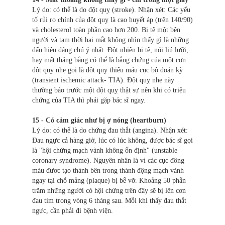
Lý do: có thể là do đột quỵ (stroke). Nhận xét: Các yếu
tố rủi ro chính của đột quỵ là cao huyết áp (trên 140/90)
và cholesterol toàn phần cao hơn 200. Bị tê một bên
người và tạm thời hai mắt không nhìn thấy gì là những
dấu hiệu đáng chú ý nhất. Đột nhiên bị tê, nói liú lưỡi,
hay mất thăng bằng có thể là bẳng chứng của một cơn
đột quỵ nhẹ gọi là đột quỵ thiếu máu cục bộ đoản kỳ
(transient ischemic attack- TIA). Đột quỵ nhẹ này
thường báo trước một đột quỵ thật sự nên khi có triệu
chứng của TIA thì phải gặp bác sĩ ngay.
15 - Có cảm giác như bị ợ nóng (heartburn)
Lý do: có thể là do chứng đau thắt (angina). Nhận xét:
Đau ngực cả hàng giờ, lúc có lúc không, được bác sĩ gọi
là "hội chứng mạch vành không ổn định" (unstable
coronary syndrome). Nguyên nhân là vì các cục đông
máu đươc tạo thành bên trong thành động mạch vành
ngay tại chỗ mảng (plaque) bị bể vỡ. Khoảng 50 phẩn
trăm những người có hội chứng trên đây sẽ bị lên cơn
đau tim trong vòng 6 tháng sau. Mỗi khi thấy đau thắt
ngực, cần phải đi bệnh viện.