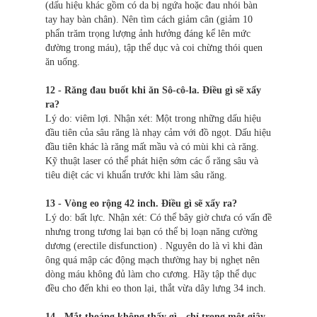
(dấu hiệu khác gồm có da bị ngứa hoặc đau nhói bàn
tay hay bàn chân). Nên tìm cách giảm cân (giảm 10
phẩn trăm trọng lượng ảnh hưởng đáng kể lên mức
đường trong máu), tập thể dục và coi chừng thói quen
ăn uống.
12 - Răng đau buốt khi ăn Sô-cô-la. Điều gì sẽ xẩy
ra?
Lý do: viêm lợi. Nhận xét: Một trong những dấu hiệu
đầu tiên của sâu răng là nhạy cảm với đồ ngọt. Dấu hiệu
đầu tiên khác là răng mất mầu và có mùi khi cà răng.
Kỹ thuật laser có thể phát hiện sớm các ổ răng sâu và
tiêu diệt các vi khuẩn trước khi làm sâu răng.
13 - Vòng eo rộng 42 inch. Điều gì sẽ xẩy ra?
Lý do: bất lực. Nhận xét: Có thể bây giờ chưa có vấn đề
nhưng trong tương lai bạn có thể bị loạn năng cường
dương (erectile disfunction) . Nguyên do là vì khi đàn
ông quá mập các động mạch thường hay bị nghẹt nên
dòng máu không đủ làm cho cương. Hãy tập thể dục
đều cho đến khi eo thon lại, thắt vừa dây lưng 34 inch.
14 - Mắt thoáng không thấy gì - chỉ trong một giây