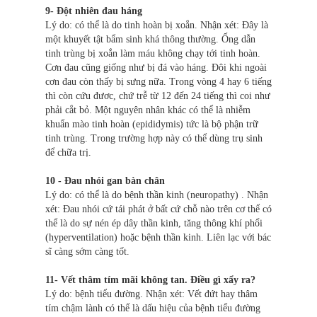
9- Đột nhiên đau háng
Lý do: có thể là do tinh hoàn bị xoắn. Nhận xét: Đây là
một khuyết tật bẩm sinh khá thông thường. Ống dẫn
tinh trùng bị xoắn làm máu không chạy tới tinh hoàn.
Cơn đau cũng giống như bị đá vào háng. Đôi khi ngoài
cơn đau còn thấy bị sưng nữa. Trong vòng 4 hay 6 tiếng
thì còn cứu đươc, chứ trễ từ 12 đến 24 tiếng thì coi như
phải cắt bỏ. Một nguyên nhân khác có thể là nhiễm
khuẩn mào tinh hoàn (epididymis) tức là bộ phận trữ
tinh trùng. Trong trường hợp này có thể dùng trụ sinh
để chữa trị.
10 - Đau nhói gan bàn chân
Lý do: có thể là do bệnh thần kinh (neuropathy) . Nhận
xét: Đau nhói cứ tái phát ở bất cứ chỗ nào trên cơ thể có
thể là do sự nén ép dây thần kinh, tăng thông khí phổi
(hyperventilation) hoặc bệnh thần kinh. Liên lạc với bác
sĩ càng sớm càng tốt.
11- Vết thâm tím mãi không tan. Điều gì xẩy ra?
Lý do: bệnh tiểu đường. Nhận xét: Vết đứt hay thâm
tím chậm lành có thể là dấu hiệu của bệnh tiểu đường