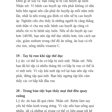
Điều gì sẽ xẩy ra: bạn cũng sẽ bị cao huyết áp luôn.
Nhận xét: Vì bệnh cao huyết áp vừa phải không có dấu
hiệu bên ngoài nên cẩn phải đo huyếp áp mỗi năm một
lần, nhất là nếu trong gia đình có tiền sử bị cao huyết
áp. Nghiên cứu cho thấy là những người bị căng thẳng
tinh thần vì cha mẹ mắc bệnh cao huyết áp cũng có
nhiểu rủi ro bị bệnh này luôn. Nếu số đo huyết áp cao
hơn 140/90, bạn nên tập thể dục nhiều hơn, tìm cách sụt
cân, giảm sodium trong chế độ ăn uống, ăn loại cá tốt
cho tim, uống nhiều vitamin C.
19 - Tay bị run khi tập thể dục
Lý do: có thể là do cơ bắp bị mỏi mệt. Nhận xét: Nếu
bạn đã bỏ tập cả nhiều tháng thì cơ bắp bị run có thể là
vì mệt mỏi. Vì vậy khi mới tập trở lại bạn nên tập vừa
phải, đừng tập quá mệt. Bạn hãy ngưng tập khi cảm
thấy các cơ bắp bắt đầu run.
20 - Trong bàn tiệc bạn thấy mọi thứ đều quay
cuồng
Lý do: do bạn đã quá chén. Nhận xét: Rượu làm suy
yếu hệ thần kinh trung ương. Vì vậy nếu bạn uống quá
nhiều, tất cả những gì trong cơ thể có liên quan tới hệ