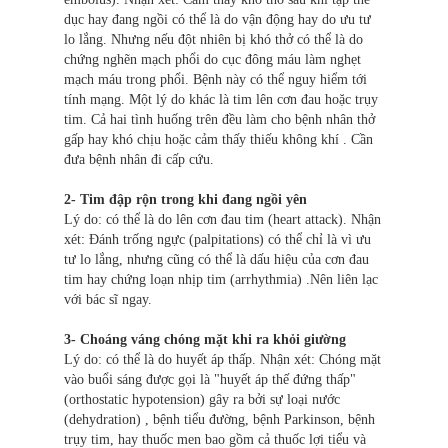
dục hay đang ngồi có thể là do vận động hay do ưu tư
lo lắng. Nhưng nếu đột nhiên bị khó thở có thể là do
chứng nghẽn mạch phổi do cục đông máu làm nghẹt
mạch máu trong phổi. Bệnh này có thể nguy hiểm tới
tính mạng. Một lý do khác là tim lên cơn đau hoặc trụy
tim. Cả hai tình huống trên đều làm cho bệnh nhân thở
gấp hay khó chịu hoặc cảm thấy thiếu không khí . Cần
đưa bệnh nhân đi cấp cứu.
2- Tim đập rộn trong khi đang ngồi yên
Lý do: có thể là do lên cơn đau tim (heart attack). Nhận
xét: Đánh trống ngực (palpitations) có thể chỉ là vì ưu
tư lo lắng, nhưng cũng có thể là dấu hiệu của cơn đau
tim hay chứng loạn nhịp tim (arrhythmia) .Nên liên lạc
với bác sĩ ngay.
3- Choáng váng chóng mặt khi ra khỏi giường
Lý do: có thể là do huyết áp thấp. Nhận xét: Chóng mặt
vào buổi sáng được gọi là "huyết áp thế đứng thấp"
(orthostatic hypotension) gây ra bởi sự loại nước
(dehydration) , bệnh tiểu đường, bệnh Parkinson, bệnh
trụy tim, hay thuốc men bao gồm cả thuốc lợi tiểu và