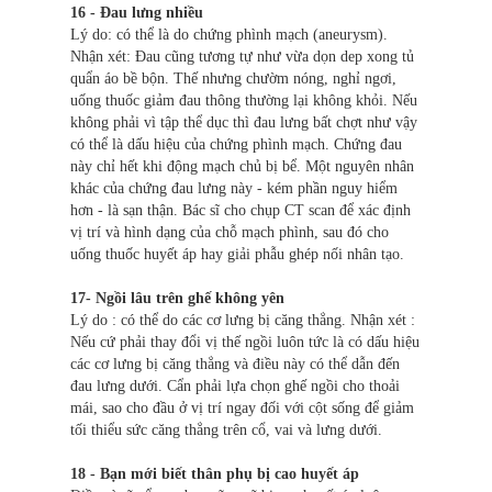
16 - Đau lưng nhiều
Lý do: có thể là do chứng phình mạch (aneurysm).
Nhận xét: Đau cũng tương tự như vừa dọn dep xong tủ
quẩn áo bề bộn. Thế nhưng chườm nóng, nghỉ ngơi,
uống thuốc giảm đau thông thường lại không khỏi. Nếu
không phải vì tập thể dục thì đau lưng bất chợt như vậy
có thể là dấu hiệu của chứng phình mạch. Chứng đau
này chỉ hết khi động mạch chủ bị bể. Một nguyên nhân
khác của chứng đau lưng này - kém phần nguy hiểm
hơn - là sạn thận. Bác sĩ cho chụp CT scan để xác định
vị trí và hình dạng của chỗ mạch phình, sau đó cho
uống thuốc huyết áp hay giải phẫu ghép nối nhân tạo.
17- Ngồi lâu trên ghế không yên
Lý do : có thể do các cơ lưng bị căng thẳng. Nhận xét :
Nếu cứ phải thay đổi vị thế ngồi luôn tức là có dấu hiệu
các cơ lưng bị căng thẳng và điều này có thể dẫn đến
đau lưng dưới. Cẩn phải lựa chọn ghế ngồi cho thoải
mái, sao cho đầu ở vị trí ngay đối với cột sống để giảm
tối thiểu sức căng thẳng trên cổ, vai và lưng dưới.
18 - Bạn mới biết thân phụ bị cao huyết áp