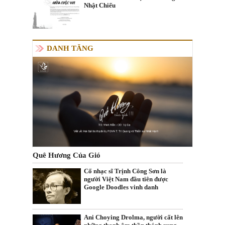
Nhật Chiếu
DANH TĂNG
Quê Hương Của Gió
Cố nhạc sĩ Trịnh Công Sơn là
người Việt Nam đầu tiên được
Google Doodles vinh danh
Ani Choying Drolma, người cất lên