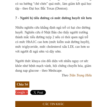
có xu hướng “chè chén” quá mức, làm giảm kết quả học
tập - theo Đại học Bắc Texas (Denton).
7 - Người bị tiểu đường có mức đường huyết tốt hơn
Nhiều nghiên cứu khẳng định ngủ trễ có hại cho đường
huyết. Nghiên cứu ở Nhật Bản cho thấy người trưởng
thành mắc tiểu đường tuýp 2 nếu có thói quen ngủ trễ
có mức HbA1C cao hơn (mức kiểm soát đường huyết),
mức triglyceride, mức cholesterol xấu LDL cao hơn so
với người đi ngủ sớm và dậy sớm.
Người thức khuya còn đối diện với nhiều nguy cơ sức
khỏe như bệnh mạch vành, hội chứng chuyển hóa, giảm
dung nạp glucose - theo Medscape.
Theo
Trần Trọng Hiếu
Chia Sẻ
Google +
CÁC TIN KHÁC