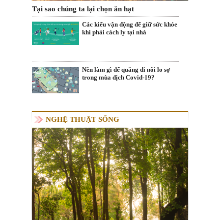
Tại sao chúng ta lại chọn ăn hạt
Các kiểu vận động để giữ sức khỏe
khi phải cách ly tại nhà
Nên làm gì để quẳng đi nỗi lo sợ
trong mùa dịch Covid-19?
NGHỆ THUẬT SỐNG