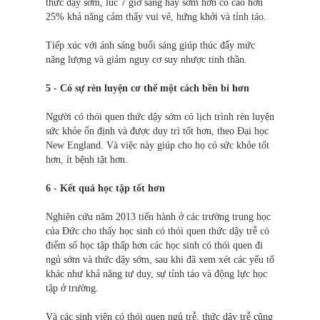
thức dậy sớm, lúc 7 giờ sáng hay sớm hơn có cao hơn
25% khả năng cảm thấy vui vẻ, hứng khởi và tỉnh táo.
Tiếp xúc với ánh sáng buổi sáng giúp thúc đẩy mức
năng lượng và giảm nguy cơ suy nhược tinh thần.
5 - Có sự rèn luyện cơ thể một cách bền bỉ hơn
Người có thói quen thức dậy sớm có lịch trình rèn luyện
sức khỏe ổn định và được duy trì tốt hơn, theo Đại học
New England. Và việc này giúp cho họ có sức khỏe tốt
hơn, ít bệnh tật hơn.
6 - Kết quả học tập tốt hơn
Nghiên cứu năm 2013 tiến hành ở các trường trung học
của Đức cho thấy học sinh có thói quen thức dậy trễ có
điểm số học tập thấp hơn các học sinh có thói quen đi
ngủ sớm và thức dậy sớm, sau khi đã xem xét các yếu tố
khác như khả năng tư duy, sự tỉnh táo và động lực học
tập ở trường.
Và các sinh viên có thói quen ngủ trễ, thức dậy trễ cũng