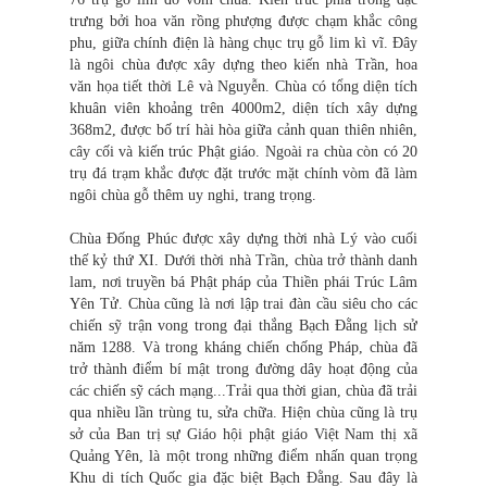
trưng bởi hoa văn rồng phượng được chạm khắc công
phu, giữa chính điện là hàng chục trụ gỗ lim kì vĩ. Đây
là ngôi chùa được xây dựng theo kiến nhà Trần, hoa
văn họa tiết thời Lê và Nguyễn. Chùa có tổng diện tích
khuân viên khoảng trên 4000m2, diện tích xây dựng
368m2, được bố trí hài hòa giữa cảnh quan thiên nhiên,
cây cối và kiến trúc Phật giáo. Ngoài ra chùa còn có 20
trụ đá trạm khắc được đặt trước mặt chính vòm đã làm
ngôi chùa gỗ thêm uy nghi, trang trọng.
Chùa Đống Phúc được xây dựng thời nhà Lý vào cuối
thế kỷ thứ XI. Dưới thời nhà Trần, chùa trở thành danh
lam, nơi truyền bá Phật pháp của Thiền phái Trúc Lâm
Yên Tử. Chùa cũng là nơi lập trai đàn cầu siêu cho các
chiến sỹ trận vong trong đại thắng Bạch Đằng lịch sử
năm 1288. Và trong kháng chiến chống Pháp, chùa đã
trở thành điểm bí mật trong đường dây hoạt động của
các chiến sỹ cách mạng...Trải qua thời gian, chùa đã trải
qua nhiều lần trùng tu, sửa chữa. Hiện chùa cũng là trụ
sở của Ban trị sự Giáo hội phật giáo Việt Nam thị xã
Quảng Yên, là một trong những điểm nhấn quan trọng
Khu di tích Quốc gia đặc biệt Bạch Đằng. Sau đây là