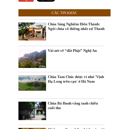
CÁC TIN KHÁC
Chùa Sùng Nghiêm Diên Thánh:
Ngôi chùa cổ thiêng nhất xứ Thanh
Vài nét về “đất Phật” Nghệ An
Chùa Tam Chúc được ví như 'Vịnh
Hạ Long trên cạn' ở Hà Nam
Chùa Bà Đanh vắng tanh chiều
cuối thu