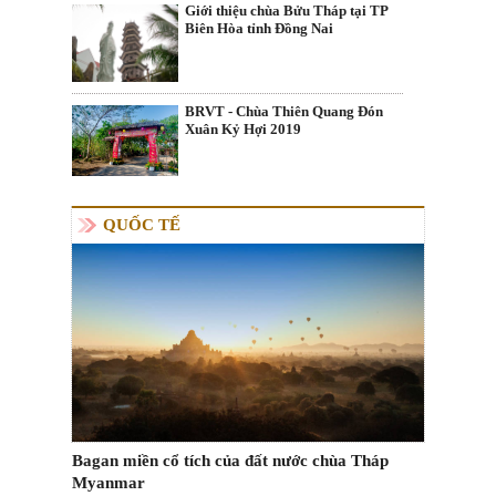
Giới thiệu chùa Bửu Tháp tại TP
Biên Hòa tỉnh Đồng Nai
BRVT - Chùa Thiên Quang Đón
Xuân Kỷ Hợi 2019
QUỐC TẾ
Bagan miền cổ tích của đất nước chùa Tháp
Myanmar