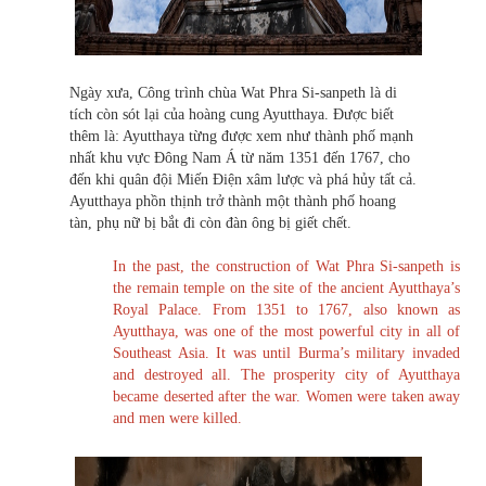
Ngày xưa, Công trình chùa Wat Phra Si-sanpeth là di
tích còn sót lại của hoàng cung Ayutthaya. Được biết
thêm là: Ayutthaya từng được xem như thành phố mạnh
nhất khu vực Đông Nam Á từ năm 1351 đến 1767, cho
đến khi quân đội Miến Điện xâm lược và phá hủy tất cả.
Ayutthaya phồn thịnh trở thành một thành phố hoang
tàn, phụ nữ bị bắt đi còn đàn ông bị giết chết.
In the past, the construction of Wat Phra Si-sanpeth is
the remain temple on the site of the ancient Ayutthaya’s
Royal Palace. From 1351 to 1767, also known as
Ayutthaya, was one of the most powerful city in all of
Southeast Asia. It was until Burma’s military invaded
and destroyed all. The prosperity city of Ayutthaya
became deserted after the war. Women were taken away
and men were killed.