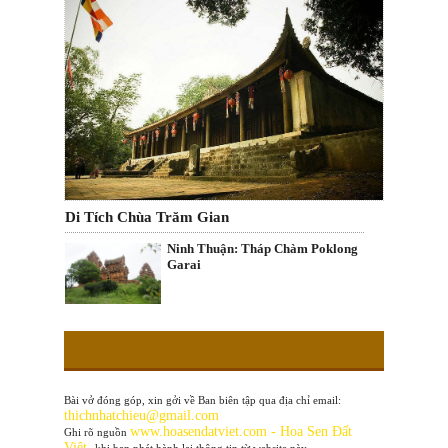
Di Tích Chùa Trăm Gian
Ninh Thuận: Tháp Chàm Poklong
Garai
Bài vở đóng góp, xin gởi về Ban biên tập qua địa chỉ email:
thichnhatchieu@gmail.com
www
.hoasendatviet.com - Hoa Sen Đất
Ghi rõ nguồn
Việt