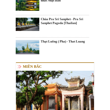
nhất Nhật Bản
Chùa Pra Sri Sanphet - Pra Sri
Sanphet Pagoda [Thailan]
Thạt Luổng ( Pha) - That Luang
MIỀN BẮC