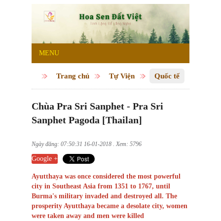
MENU
Trang chủ
Tự Viện
Quốc tế
Chùa Pra Sri Sanphet - Pra Sri
Sanphet Pagoda [Thailan]
Ngày đăng: 07:50:31 16-01-2018 . Xem: 5796
Google +
Ayutthaya was once considered the most powerful
city in Southeast Asia from 1351 to 1767, until
Burma's military invaded and destroyed all. The
prosperity Ayutthaya became a desolate city, women
were taken away and men were killed