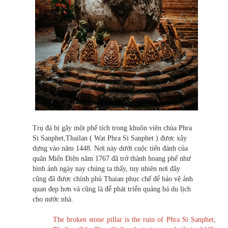
Trụ đá bị gãy một phế tích trong khuôn viên chùa Phra
Si Sanphet,Thailan ( Wat Phra Si Sanphet ) được xây
dựng vào năm 1448. Nơi này dưới cuộc tiến đánh của
quân Miến Điện năm 1767 đã trở thành hoang phế như
hình ảnh ngày nay chúng ta thấy, tuy nhiên nơi đây
cũng đã được chính phủ Thaian phục chế để bảo vệ ảnh
quan đẹp hơn và cũng là để phát triển quảng bá du lịch
cho nước nhà.
The broken stone pillar is the ruin of Phra Si Sanphet,