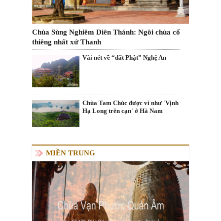
Chùa Sùng Nghiêm Diên Thánh: Ngôi chùa cổ
thiêng nhất xứ Thanh
Vài nét về “đất Phật” Nghệ An
Chùa Tam Chúc được ví như 'Vịnh
Hạ Long trên cạn' ở Hà Nam
MIỀN TRUNG