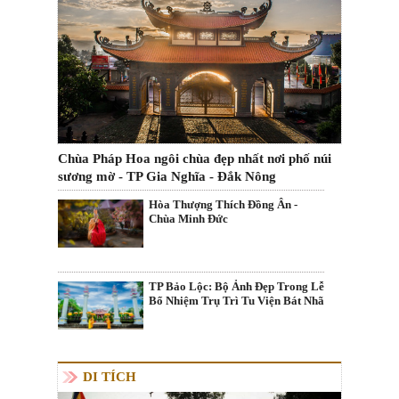
Chùa Pháp Hoa ngôi chùa đẹp nhất nơi phố núi
sương mờ - TP Gia Nghĩa - Đắk Nông
Hòa Thượng Thích Đồng Ân -
Chùa Minh Đức
TP Bảo Lộc: Bộ Ảnh Đẹp Trong Lễ
Bổ Nhiệm Trụ Trì Tu Viện Bát Nhã
DI TÍCH