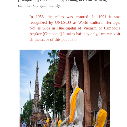
cảnh hết khu quần thể này.
In 1956, the relics was restored. In 1991 it was
recognized by UNESCO as World Cultural Heritage.
Not as wide as Hue capital of Vietnam or Cambodia
Angkor [Cambodia] It takes haft day only, we can visit
all the scene of this population.