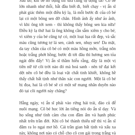
Sau đó, khi bé no bụng thì sữa cũng tự động tắt! Cô bé
lớn nhanh như thổi, bắt đầu biết đi, biết chạy - vị ẩn sĩ
phát giác thêm một điều kỳ lạ, là mỗi bước đi của cô bé
lại có một bông sen đỡ chân. Hình ảnh ấy như ảo ảnh,
vì khi ông tới xem - thì không thấy bông sen kia nữa!
Điều kỳ lạ thứ hai là ông không cần sắm xiêm y cho bé;
vì xiêm y của bé cũng tự có, một loại lụa rất đẹp, và sắc
màu cũng tương tợ lá sen, cánh sen, nhụy sen! Da mặt,
da tay chân của cô bé có một màu hồng mởn, trắng nõn
hoặc trắng phớt hồng; bước đi tới đâu thì hương sen tỏa
ngát đến đấy! Vị ẩn sĩ thầm hiểu rằng, đây là một vị
tiên nữ từ cõi trời nào đó mà hoá sanh - nên tứ đại kết
dệt nên cô bé đều là loại vật chất tinh khiết, không hề
thấy chất bất tịnh như thân xác con người. Một là cô bé
bị đọa, hai là cô bé sẽ có một sứ mạng nhân duyên nào
đó tại cõi người này chăng?
Hằng ngày, vị ẩn sĩ phải vào rừng hái trái, đào củ để
nuôi mạng. Cô bé học lời ăn tiếng nói do ẩn sĩ dạy. Và
họ sống như tình cảm cha con đầm ấm và hạnh phúc
nhất trên trần đời. Khi cô bé thành thiếu nữ thì vị ẩn sĩ
đâm ra lo ngại mơ hồ. Cái trần gian bất tịnh và xấu xa
này, không nơi nào có chỗ cho cô con gái trong trắng và