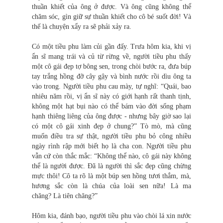
thuần khiết của ông ở được. Và ông cũng không thể
chăm sóc, gìn giữ sự thuần khiết cho cô bé suốt đời! Và
thế là chuyện xẩy ra sẽ phải xảy ra.
Có một tiều phu làm củi gần đấy. Trưa hôm kia, khi vị
ẩn sĩ mang trái và củ từ rừng về, người tiều phu thấy
một cô gái đẹp tợ bông sen, trong chòi bước ra, đưa búp
tay trắng hồng đỡ cây gậy và bình nước rồi dìu ông ta
vào trong. Người tiều phu cau mày, tự nghĩ: “Quái, bao
nhiêu năm rồi, vị ẩn sĩ này có giới hạnh rất thanh tịnh,
không một hạt bụi nào có thể bám vào đời sống phạm
hạnh thiêng liêng của ông được - nhưng bây giờ sao lại
có một cô gái xinh đẹp ở chung?” Tò mò, mà cũng
muốn điều tra sự thật, người tiều phu bỏ công nhiều
ngày rình rập mới biết họ là cha con. Người tiều phu
vẫn cứ còn thắc mắc: “Không thể nào, cô gái này không
thể là người được. Đã là người thì sắc đẹp cũng chừng
mực thôi! Cô ta rõ là một búp sen hồng tươi thắm, mà,
hương sắc còn là chúa của loài sen nữa! Là ma
chăng? Là tiên chăng?”
Hôm kia, đánh bạo, người tiều phu vào chòi lá xin nước