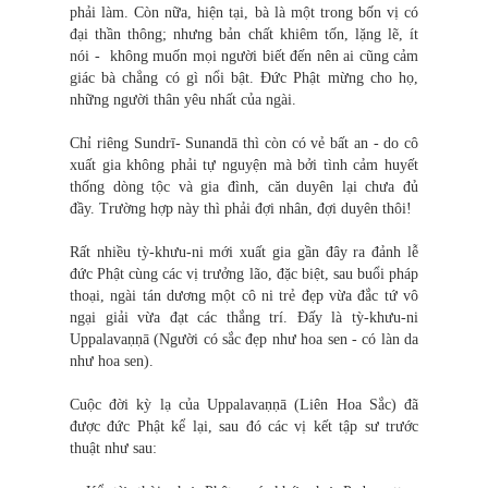
phải làm. Còn nữa, hiện tại, bà là một trong bốn vị có
đại thần thông; nhưng bản chất khiêm tốn, lặng lẽ, ít
nói - không muốn mọi người biết đến nên ai cũng cảm
giác bà chẳng có gì nổi bật. Đức Phật mừng cho họ,
những người thân yêu nhất của ngài.
Chỉ riêng Sundrī- Sunandā thì còn có vẻ bất an - do cô
xuất gia không phải tự nguyện mà bởi tình cảm huyết
thống dòng tộc và gia đình, căn duyên lại chưa đủ
đầy. Trường hợp này thì phải đợi nhân, đợi duyên thôi!
Rất nhiều tỳ-khưu-ni mới xuất gia gần đây ra đảnh lễ
đức Phật cùng các vị trưởng lão, đặc biệt, sau buổi pháp
thoại, ngài tán dương một cô ni trẻ đẹp vừa đắc tứ vô
ngại giải vừa đạt các thắng trí. Đấy là tỳ-khưu-ni
Uppalavaṇṇā (Người có sắc đẹp như hoa sen - có làn da
như hoa sen).
Cuộc đời kỳ lạ của Uppalavaṇṇā (Liên Hoa Sắc) đã
được đức Phật kể lại, sau đó các vị kết tập sư trước
thuật như sau: