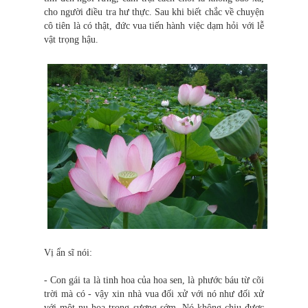
cho người điều tra hư thực. Sau khi biết chắc về chuyện
cô tiên là có thật, đức vua tiến hành việc dạm hỏi với lễ
vật trọng hậu.
Vị ẩn sĩ nói:
- Con gái ta là tinh hoa của hoa sen, là phước báu từ cõi
trời mà có - vậy xin nhà vua đối xử với nó như đối xử
với một nụ hoa trong sương sớm. Nó không chịu được