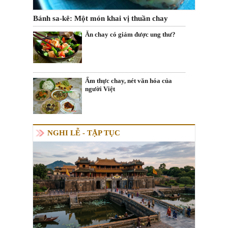
Bánh sa-kê: Một món khai vị thuần chay
Ăn chay có giảm được ung thư?
Ẩm thực chay, nét văn hóa của
người Việt
NGHI LỄ - TẬP TỤC