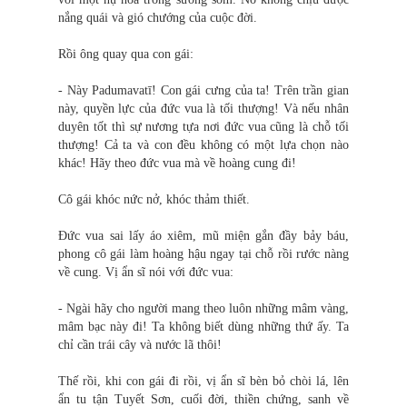
nắng quái và gió chướng của cuộc đời.
Rồi ông quay qua con gái:
- Này Padumavatī! Con gái cưng của ta! Trên trần gian
này, quyền lực của đức vua là tối thượng! Và nếu nhân
duyên tốt thì sự nương tựa nơi đức vua cũng là chỗ tối
thượng! Cả ta và con đều không có một lựa chọn nào
khác! Hãy theo đức vua mà về hoàng cung đi!
Cô gái khóc nức nở, khóc thảm thiết.
Đức vua sai lấy áo xiêm, mũ miện gắn đầy bảy báu,
phong cô gái làm hoàng hậu ngay tại chỗ rồi rước nàng
về cung. Vị ẩn sĩ nói với đức vua:
- Ngài hãy cho người mang theo luôn những mâm vàng,
mâm bạc này đi! Ta không biết dùng những thứ ấy. Ta
chỉ cần trái cây và nước lã thôi!
Thế rồi, khi con gái đi rồi, vị ẩn sĩ bèn bỏ chòi lá, lên
ẩn tu tận Tuyết Sơn, cuối đời, thiền chứng, sanh về