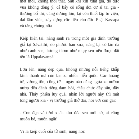
mệt mỏi, không thối thất. Sau khi xin xuất gia, do đức
vua không đồng ý, cả bảy cô sống đời cư sĩ tại gia -
thường bố thí, cúng dường lớn; lại còn thiết lập tu viện,
đại lâm viên, xây dựng cốc liêu cho đức Phật Kassapa
và tăng chúng nữa.
Kiếp hiện tại, nàng sanh ra trong một gia đình trưởng
giả tại Sāvatthi, do phước báu xưa, nàng lại có làn da
như cánh sen, hương thơm như nhụy sen nên được đặt
tên là Uppalavaṇṇā!
Lớn lên, nàng đẹp quá, không những nổi tiếng khắp
kinh thành mà còn lan xa nhiều tiểu quốc. Các hoàng
tử, vương tôn, công tử... ngày nào cũng ngựa xe nườm
nượp đến đánh tiếng dạm hỏi, chầu chực đầy sân, đầy
nhà. Thấy phiền luỵ quá, nhận lời người này thì mất
lòng người kia - vị trưởng giả thở dài, nói với con gái:
- Con đẹp và tươi xuân như đóa sen mới nở, ai cũng
muốn bẻ, muốn ngắt!
Vì là kiếp cuối của tử sinh, nàng nói: