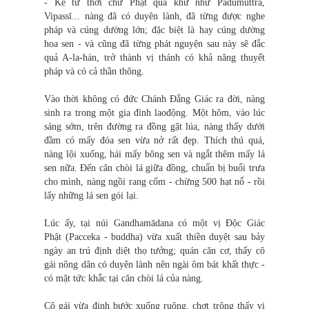
- Kể từ thời chư Phật quá khứ như Padumuttra,
Vipassī... nàng đã có duyên lành, đã từng được nghe
pháp và cúng dường lớn; đặc biệt là hay cúng dường
hoa sen - và cũng đã từng phát nguyện sau này sẽ đắc
quả A-la-hán, trở thành vị thánh có khả năng thuyết
pháp và có cả thần thông.
Vào thời không có đức Chánh Đẳng Giác ra đời, nàng
sinh ra trong một gia đình laođộng. Một hôm, vào lúc
sáng sớm, trên đường ra đồng gặt lúa, nàng thấy dưới
đầm có mấy đóa sen vừa nở rất đẹp. Thích thú quá,
nàng lội xuống, hái mấy bông sen và ngắt thêm mấy lá
sen nữa. Đến căn chòi lá giữa đồng, chuẩn bị buổi trưa
cho mình, nàng ngồi rang cốm - chừng 500 hạt nổ - rồi
lấy những lá sen gói lại.
Lúc ấy, tại núi Gandhamādana có một vị Độc Giác
Phật (Pacceka - buddha) vừa xuất thiền duyệt sau bảy
ngày an trú định diệt thọ tưởng; quán căn cơ, thấy cô
gái nông dân có duyên lành nên ngài ôm bát khất thực -
có mặt tức khắc tại căn chòi lá của nàng.
Cô gái vừa định bước xuống ruộng, chợt trông thấy vị