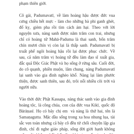
phạm thiên giới.
Cô gái, Padumavatī, về làm hoàng hậu được đức vua
cưng chiều hết mực - làm cho những bà phi ganh ghét,
đố kỵ, gièm pha rồi tìm cách ám hại. Theo với lời
nguyện xưa, nàng sanh được năm trăm con trai, nhưng
chỉ có hoàng tử Mahā-Paduma là thai sanh, bốn trăm
chín mươi chín vị còn lại là thấp sanh. Padumavatī bị
truất phế ngôi hoàng hậu rồi lại được phục chức. Về
sau, cả năm trăm vị hoàng tử đều làm đạo sĩ xuất gia,
đắc quả Độc Giác Phật và họ sống ở rừng sâu. Cuối đời,
do cô quạnh, phiền muộn, lâm chung, nàng Padumavatī
lại sanh vào gia đình nghèo khổ. Nàng lại làm phước
thiện, được sanh thiên, sau đó, trôi nổi nhiều cõi trời và
người nữa.
Vào thời đức Phật Kassapa, nàng thác sanh vào gia đình
hoàng tộc, là công chúa, con của đức vua Kikī, quốc độ
Bārāṇasī. Họ có bảy chị em và nàng là thứ hai, tên là
Samaṇagutta. Mặc dầu sống trong xa hoa nhung lụa, tài
sắc vẹn toàn nhưng cả bảy cô đều từ chối chuyện lập gia
đình, chỉ đi nghe giáo pháp, sống đời giới hạnh không