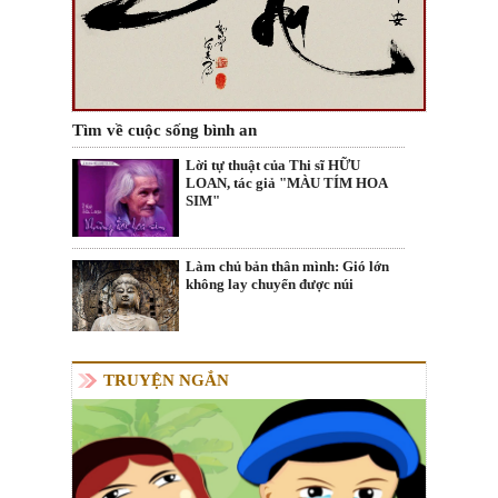
Tìm về cuộc sống bình an
Lời tự thuật của Thi sĩ HỮU
LOAN, tác giả "MÀU TÍM HOA
SIM"
Làm chủ bản thân mình: Gió lớn
không lay chuyển được núi
TRUYỆN NGẮN