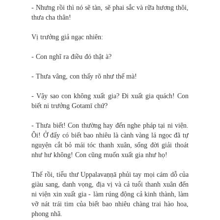
- Nhưng rồi thì nó sẽ tàn, sẽ phai sắc và rữa hương thôi,
thưa cha thân!
Vị trưởng giả ngạc nhiên:
- Con nghĩ ra điều đó thật à?
- Thưa vâng, con thấy rõ như thế mà!
- Vậy sao con không xuất gia? Đi xuất gia quách! Con
biết ni trưởng Gotamī chứ?
- Thưa biết! Con thường hay đến nghe pháp tại ni viện.
Ôi! Ở đấy có biết bao nhiêu là cành vàng lá ngọc đã tự
nguyện cắt bỏ mái tóc thanh xuân, sống đời giải thoát
như hư không! Con cũng muốn xuất gia như họ!
Thế rồi, tiểu thư Uppalavaṇṇā phủi tay mọi cám dỗ của
giàu sang, danh vọng, địa vị và cả tuổi thanh xuân đến
ni viện xin xuất gia - làm rúng động cả kinh thành, làm
vỡ nát trái tim của biết bao nhiêu chàng trai hào hoa,
phong nhã.