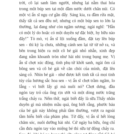
trời, cô lại sanh làm người, nhưng lại nằm thai hóa
trong một búp sen tại một đầm nước dưới chân núi. Có
một vị ẩn sĩ ngụ cư gần đấy. Sáng kia, ra đầm rửa mặt,
thấy tất cả sen đều nở, nhưng có một búp sen to lớn lạ
thường, lại đang như còn ngậm sương; ngài nghĩ: “Hẳn
có một lý do hoặc có một duyên sự đặc biệt, hy hữu nào
đây!” Tò mò, vị ẩn sĩ lội xuống đầm, đặt tay lên búp
sen - thì kỳ lạ chưa, những cánh sen lại từ từ nở ra, và
bên trong hiện ra một cô bé gái nhỏ nhắn, xinh đẹp
đang nằm khoanh tròn như hài nhi trong bụng mẹ. Vị
ẩn sĩ chợt xúc động, tình phụ tử khởi sanh, ngài ôm cả
bông sen và cô bé gái về căn chòi của mình, đặt lên
sàng cỏ. Nhìn bé gái - như được kết tinh tất cả mọi tinh
túy của hương sắc hoa sen - vị ẩn sĩ chợt trầm ngâm, lo
lắng - vì biết lấy gì mà nuôi nó? Chợt dưng, đầu
ngón tay trỏ của ông rịn ướt và một dòng nước trăng
trắng chảy ra. Nếm thử, ngài biết đấy là sữa.Thấy nhân
duyên gì mà nhiệm mầu quá, ông biết rằng, phước báu
của bé gái này không phải tầm thường, vượt ra ngoài
tầm hiểu biết của phàm phu. Từ đấy, vị ẩn sĩ hết lòng
chăm sóc, nuôi dưỡng hài nhi. Cứ ngày ba bữa, ông chỉ
cần đưa ngón tay vào miệng bé thì sữa tự động chảy ra.