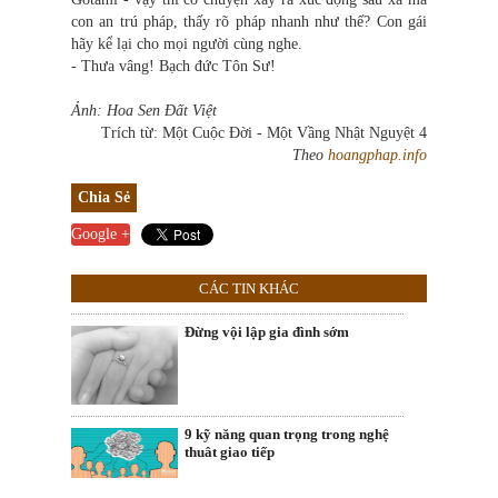
con an trú pháp, thấy rõ pháp nhanh như thế? Con gái
hãy kể lại cho mọi người cùng nghe.
- Thưa vâng! Bạch đức Tôn Sư!
Ảnh: Hoa Sen Đất Việt
Trích từ: Một Cuộc Đời - Một Vầng Nhật Nguyệt 4
Theo
hoangphap.info
Chia Sẻ
Google +
CÁC TIN KHÁC
Đừng vội lập gia đình sớm
9 kỹ năng quan trọng trong nghệ
thuât giao tiếp