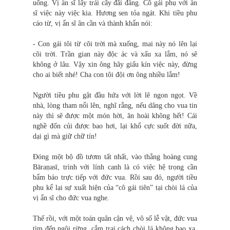
uống. Vị ẩn sĩ lấy trái cây đãi đằng. Cô gái phụ với ẩn
sĩ việc này việc kia. Hương sen tỏa ngát. Khi tiều phu
cáo từ, vị ẩn sĩ ân cần và thành khẩn nói:
- Con gái tôi từ cõi trời mà xuống, mai này nó lên lại
cõi trời. Trần gian này độc ác và xấu xa lắm, nó sẽ
không ở lâu. Vậy xin ông hãy giấu kín việc này, đừng
cho ai biết nhé! Cha con tôi đội ơn ông nhiều lắm!
Người tiều phu gật đầu hứa với lời lẽ ngon ngọt. Về
nhà, lòng tham nổi lên, nghĩ rằng, nếu dâng cho vua tin
này thì sẽ được một món hời, ăn hoài không hết! Cái
nghề đốn củi được bao hơi, lại khổ cực suốt đời nữa,
dại gì mà giữ chữ tín!
Đóng một bộ đồ tươm tất nhất, vào thẳng hoàng cung
Bāraṇasī, trình với lính canh là có việc hệ trọng cần
bẩm báo trực tiếp với đức vua. Rồi sau đó, người tiều
phu kể lại sự xuất hiện của “cô gái tiên” tại chòi lá của
vị ẩn sĩ cho đức vua nghe.
Thế rồi, với một toán quân cận vệ, vô số lễ vật, đức vua
tìm đến ngôi rừng, cắm trại cách chòi lá không bao xa,