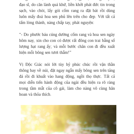
đạo sĩ, do căn lành quá khứ, liền khởi phát đức tin trong
sạch, vào chòi, lấy gói cốm rang ra đặt bát rồi dùng
luôn mấy đoá hoa sen phủ lên trên cho đẹp. Với tất cả
tấm lòng thành, nàng chấp tay, phát nguyện:
“- Do phước báu cúng dường cốm rang và hoa sen ngày
hôm nay, xin cho con có được rất đông con trai bằng số
lượng hạt rang ấy; và mỗi bước chân con đi đều xuất
hiện mỗi bông sen tươi thắm!”
Vị Độc Giác nói lời tùy hỷ phúc chúc rồi vận thần
thông bay về núi, đặt ngay ngắn mấy bông sen trên tảng
đá rồi đi khuất vào hang động, ngồi thọ thực. Tất cả
mọi diễn tiến hành động của ngài đều hiện ra rõ ràng
trong tầm mắt của cô gái, làm cho nàng vô cùng hân
hoan và thỏa thích.