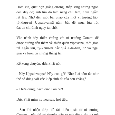
Hôm kia, quét dọn giảng đường, thắp sáng những ngọn
đèn đây đó; ánh lửa đỏ làm nàng chú tâm, nhìn ngắm
rất lâu. Nhớ đến một bài pháp của một vị trưởng lão,
tỳ-khưu-ni Uppalavaṇṇā nắm bắt đề mục lửa rồi
đạt an chỉ định ngay tại chỗ.
Vào trình bày thiền chứng với ni trưởng Gotamī để
được hướng dẫn thêm về thiền quán vipassanā, thời gian
rất ngắn sau, tỳ-khưu-ni đắc quả A-la-hán, tứ vô ngại
giải và luôn cả những thắng tr
í
.
Kể xong chuyện, đức Phật nói:
- Này Uppalavaṇṇā! Này con gái! Như Lai tóm tắt như
thế có đúng với các kiếp sinh tử của con chăng?
- Thưa đúng, bạch đức Tôn Sư!
Đức Phật mỉm nụ hoa sen, hỏi tiếp:
- Sau khi nhận được đề tài thiền quán từ ni trưởng
Gotamī - vậy thì có chuyện xẩy ra xúc động sâu xa mà