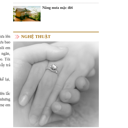
Nắng mưa mặc đời
NGHỆ THUẬT
đưa lên
hưa bao
môi em
 ngăn,
eo. Tôi
vẫy trả
kể lại,
lẽn lắc
 nhưng
ố mẹ em