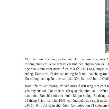
Một tuần sau đó chúng tôi kết hôn. Tôi bàn việc may áo cướ
thương nhau cốt là cái tâm và cái tình bền chặt là hơn cả”.
độc đáo. Đám cưới được tổ chức ở ấp Thị Long, huyện N
ruộng. Đám cưới rất đơn sơ, nhưng khỏi nói, hai chúng tôi hạ
lên đường hành quân, theo sư đoàn 304, làm chủ bút tờ Chiế
Hôm tiễn tôi lên đường, em vẫn đứng ở đầu làng, nơi chín 
yêu quý của tôi. Tôi bước đi, rồi quay đầu nhìn lại…..Nếu nh
đau buồn. Đôi chân tôi như muốn khuỵu xuống. Ba tháng sau
25 tháng 5 âm lịch năm 1948, em đưa quần áo ra giặt ngoài
trôi đi nên trượt chân chết đuối! Con nước lớn đã cuốn em và