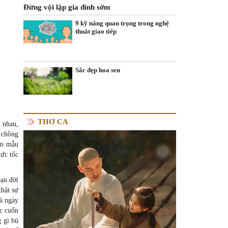
Đừng vội lập gia đình sớm
9 kỹ năng quan trọng trong nghệ
thuât giao tiếp
Sắc đẹp hoa sen
THƠ CA
u nhau,
h chồng
ăm mẫu
tức tốc
ạn đời
thật sự
à ngày
c cuốn
g gì bù