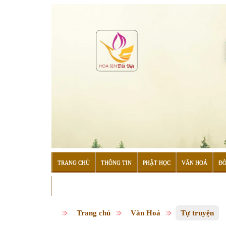
TRANG CHỦ
THÔNG TIN
PHẬT HỌC
VĂN HOÁ
ĐỜ
ĐỌC SÁCH
Trang chủ
Văn Hoá
Tự truyện