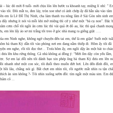
ái – lúc đó mới 8 tuổi- mới chịu lỏn lẻn bước ra khoanh tay, miệng lí nhí: ” 
ào tôi. Đôi mắt to, đen láy, tròn xoe như có ánh chớp ấy đã hằn sâu vào tâm t
. Tên em là Lê Đỗ Thị Ninh, cha làm thanh tra nông lâm ở Sài Gòn nên sinh e
u đấy nhưng ít nói và mỗi khi mở miệng thì cứ y như một “bà cụ non”. Đặc b
âm cơm chổ tôi ngồi ăn cơm lúc thì vài quả ớt đỏ au, lúc thì quả chanh mọn
a, em lén lấy áo sơ mi trắng tôi treo ở góc nhà mang ra giếng giặt …..
 của em Ninh nghe, không ngờ chuyện đến tai em, thế là em giận! Suốt một tuầ
ôm bà tham Kỳ dẫn tôi vào phòng nơi em đang nằm thiếp đi. Hôm ấy tôi đã n
chuyện em nghe, rồi tôi đọc thơ… Trưa hôm ấy, em ngồi dậy ăn một bát to chá
i đưa lên khu rừng thông. Cả nhà không ai đồng ý: “Mới ốm dậy còn yếu lắm,
ợc. Sợ em lại dỗi nên tôi đánh bạo xin phép ông bà tham Kỳ đưa em lên nú
ồi nhanh như một con sóc, tôi đuổi theo muốn đứt hơi. Lên đến đỉnh đồi, e
 hồi lâu, chẳng nói gì. Bất chợt em nhìn tôi, rồi ngước mắt nhìn ra tận châ
ó thích ăn sim không ?- Tôi nhìn xuống sườn đồi: tím ngắt một màu sim. Em đ
thảm cỏ ...