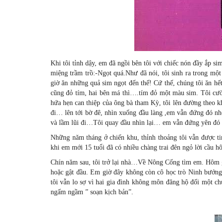
Khi tôi tỉnh dậy, em đã ngồi bên tôi với chiếc nón đầy ắp 
miệng trầm trồ:-Ngọt quá.Như đã nói, tôi sinh ra trong một 
giờ ăn những quả sim ngọt đến thế! Cứ thế, chúng tôi ăn h
cũng đỏ tím, hai bên má thì….tím đỏ một màu sim. Tôi cườ
hứa hẹn can thiệp của ông bà tham Kỳ, tôi lên đường theo kh
đi… lên tới bờ đê, nhìn xuống đầu làng ,em vẫn đứng đó nh
và lầm lũi đi…Tôi quay đầu nhìn lại… em vẫn đứng yên đó …
Những năm tháng ở chiến khu, thỉnh thoảng tôi vẫn được tin
khi em mới 15 tuổi đã có nhiều chàng trai đên ngỏ lời cầu 
Chín năm sau, tôi trở lại nhà…Về Nông Cống tìm em. Hôm gặp
hoặc gật đầu. Em giờ đây không còn cô học trò Ninh bướng
tôi vẫn lo sợ vì hai gia đình không môn đăng hộ đối một c
ngấm ngầm ” soạn kịch bản”.