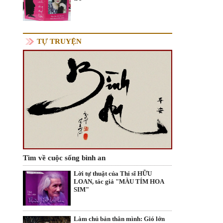
TỰ TRUYỆN
Tìm về cuộc sống bình an
Lời tự thuật của Thi sĩ HỮU
LOAN, tác giả "MÀU TÍM HOA
SIM"
Làm chủ bản thân mình: Gió lớn