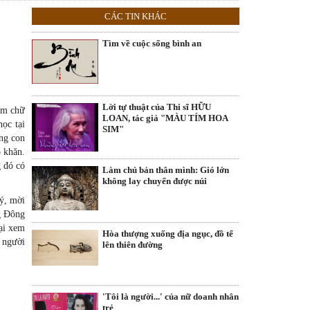
CÁC TIN KHÁC
Tìm về cuộc sống bình an
Lời tự thuật của Thi sĩ HỮU
ăm chữ
LOAN, tác giả "MÀU TÍM HOA
ọc tại
SIM"
ằng con
ó khăn.
g đó có
Làm chủ bản thân mình: Gió lớn
không lay chuyển được núi
 ý, mời
ng Đông
ại xem
Hòa thượng xuống địa ngục, đồ tể
ư người
lên thiên đường
'Tôi là người...' của nữ doanh nhân
trẻ