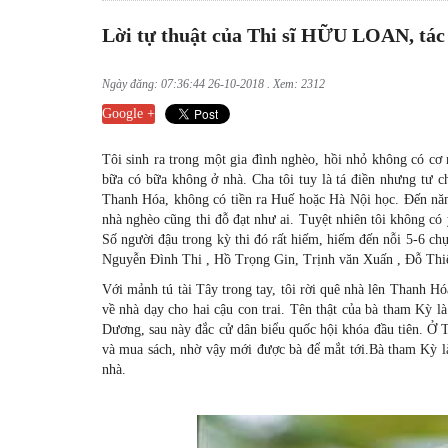
Lời tự thuật của Thi sĩ HỮU LOAN, 
Ngày đăng: 07:36:44 26-10-2018 . Xem: 2312
Google +
Tôi sinh ra trong một gia đình nghèo, hồi nhỏ không có cơ
bữa có bữa không ở nhà. Cha tôi tuy là tá điền nhưng tư ch
Thanh Hóa, không có tiền ra Huế hoặc Hà Nội học. Đến năm 
nhà nghèo cũng thi đỗ đạt như ai. Tuyệt nhiên tôi không có ý
Số người đậu trong kỳ thi đó rất hiếm, hiếm đến nỗi 5-6 c
Nguyễn Đình Thi , Hồ Trọng Gin, Trịnh văn Xuấn , Đỗ Th
Với mảnh tú tài Tây trong tay, tôi rời quê nhà lên Thanh 
về nhà dạy cho hai cậu con trai. Tên thật của bà tham Kỳ 
Dương, sau này đắc cử dân biểu quốc hội khóa đầu tiên. Ở 
và mua sách, nhờ vậy mới được bà để mắt tới.Bà tham Kỳ là 
nhà.