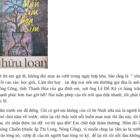
i thì em gạt đi, không đòi may áo cưới trong ngày hợp hôn, bảo rằng là: ” yê
 Tôi cao ráo, học giỏi, Làm thơ hay…lại đẹp trai nên em thường gọi đùa là an
ông Công, tỉnh Thanh Hóa của gia đình em, nơi ông Lê Đỗ Kỳ có hàng tr
nh phúc hơn bao giờ hết! Hai tuần phép của tôi trôi qua thật nhanh, tôi phải 
n Sĩ.
năm trước em đã đứng. Chỉ có giờ em không còn cô bé Ninh nữa mà là người b
ư chín năm về trước, nhìn lại chỉ thấy một nỗi buồn man mác thì lần này, tôi 
, tôi nhận được tin dữ: vợ tôi qua đời! Em chết thật thảm thương: Hôm đó l
 sông Chuồn (thuộc ấp Thị Long, Nông Cống), vì muốn chụp lại tấm áo bị nướ
o lòng nó, cướp đi của tôi người bạn lòng tri kỷ, để lại tôi tôi nỗi đau khôn