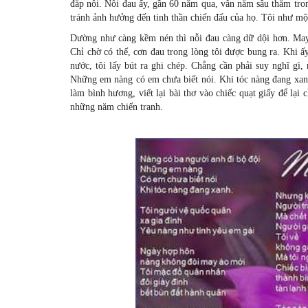
đắp nỗi. Nỗi đau ấy, gần 60 năm qua, vẫn nằm sâu thẳm trong
tránh ảnh hưởng đến tinh thần chiến đấu của họ. Tôi như m
Dường như càng kềm nén thì nỗi đau càng dữ dội hơn. May s
Chỉ chờ có thế, cơn đau trong lòng tôi được bung ra. Khi ấ
nước, tôi lấy bút ra ghi chép. Chẳng cần phải suy nghĩ g
Những em nàng có em chưa biết nói. Khi tóc nàng đang xa
làm bình hương, viết lại bài thơ vào chiếc quạt giấy để lạ
những năm chiến tranh.