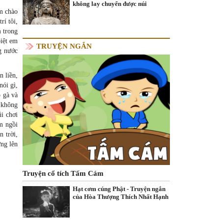
không lay chuyển được núi
Em chào
rí tôi,
m trong
iệt em
TRUYỆN NGẮN
g nước
n liền,
ói gì,
o gà và
 không
i chơi
m ngồi
n trời,
ứng lên
Truyện cổ tích Tấm Cám
Hạt cơm cúng Phật - Truyện ngắn
của Hòa Thượng Thích Nhất Hạnh