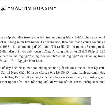
tác giả "MÀU TÍM HOA SIM"
 may cắp sách đến trường như bọn trẻ cùng trang lứa, chỉ được cha dạy cho d
ất lạ
i
thông minh hơn người. Lên trung học, theo ban thành chung tôi cũng h
1938 – lúc đó tôi cũng đã 22 tuổi – Tôi ra Hà Nội thi tú tài, để chứng tỏ r
 định dấn thân vào chốn quan trường. Ai cũng biết thi tú tài thời Pháp rất kh
hục năm sau những người cùng thời còn nhớ tên những người đậu khóa ấy, tron
iện và …tôi – Nguyễn Hữu Loan.
Hóa để dạy học. Nhãn mác con nhà nghèo học giỏi của tôi được bà tham Kỳ chú
là Đái thị Ngọc Chất, bà là vợ của của ông Lê Đỗ Kỳ, tổng thanh tra canh nô
Thanh Hóa, Bà tham Kỳ có một cửa hàng bán vải và sách báo, tôi thường ghé l
một người hiền lành, tốt bụng, đối xử với tôi rất tốt, coi tôi chẳng khác nh