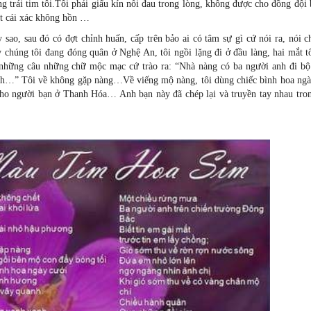
 trái tim tôi.Tôi phải giấu kín nỗi đau trong lòng, không được cho đồng đội 
ột cái xác không hồn …
ao, sau đó có đợt chỉnh huấn, cấp trên bảo ai có tâm sự gì cứ nói ra, nói c
y chúng tôi đang đóng quân ở Nghệ An, tôi ngồi lặng đi ở đầu làng, hai mắt 
ì, những câu những chữ mộc mạc cứ trào ra: “Nhà nàng có ba người anh đi b
nh…” Tôi về không gặp nàng…Về viếng mộ nàng, tôi dùng chiếc bình hoa ngà
i cho người bạn ở Thanh Hóa… Anh bạn này đã chép lại và truyền tay nhau tro