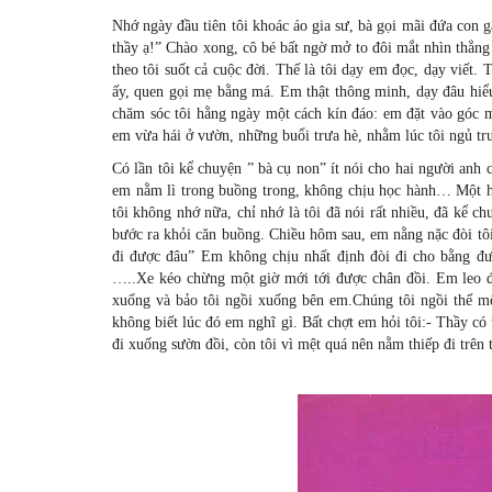
Nhớ ngày đầu tiên tôi khoác áo gia sư, bà gọi mãi đứa con g
thầy ạ!” Chào xong, cô bé bất ngờ mở to đôi mắt nhìn thẳng v
theo tôi suốt cả cuộc đời. Thế là tôi dạy em đọc, dạy viết
ấy, quen gọi mẹ bằng má. Em thật thông minh, dạy đâu hiể
chăm sóc tôi hằng ngày một cách kín đáo: em đặt vào góc m
em vừa hái ở vườn, những buổi trưa hè, nhằm lúc tôi ngủ trư
Có lần tôi kể chuyện ” bà cụ non” ít nói cho hai người anh
em nằm lì trong buồng trong, không chịu học hành… Một h
tôi không nhớ nữa, chỉ nhớ là tôi đã nói rất nhiều, đã kể 
bước ra khỏi căn buồng. Chiều hôm sau, em nằng nặc đòi tô
đi được đâu” Em không chịu nhất định đòi đi cho bằng đư
…..Xe kéo chừng một giờ mới tới được chân đồi. Em leo đ
xuống và bảo tôi ngồi xuống bên em.Chúng tôi ngồi thế một
không biết lúc đó em nghĩ gì. Bất chợt em hỏi tôi:- Thầy c
đi xuống sườn đồi, còn tôi vì mệt quá nên nằm thiếp đi trên 