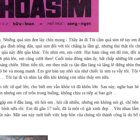
sim. Những quả sim đen láy chín mọng.- Thầy ăn đi.Tôi cầm quả sim từ tay em 
gia đình nông dân, quả sim đối với tôi chẳng lạ lẫm gì, nhưng thú thật tôi c
ết qủa này đến qủa khác. Tôi nhìn em, em cười. Hai hàm răng em đỏ tím, đôi 
i phá lên, em cũng cười theo! Cuối mùa đông năm ấy, bất chấp những lời can
áng chiến. Hôm tiễn tôi, em theo mãi ra tận đầu làng và lặng lẽ đứng nhìn th
ỏ bé và mong manh. Em giơ bàn tay nhỏ xíu như chiếc lá sim ra vẫy tôi. Tôi 
 Tôi lại đi và nhìn lại đến khi không còn nhìn thấy em nữa.
 tức từ quê lên, cho biết em vẫn khỏe và đã khôn lớn. Sau này, nghe bạn bè 
hôn nhưng em cứ trốn trong buồng, không chịu ra tiếp ai bao giờ …
 em ở đầu làng, tôi hỏi em , hỏi rất nhiều, nhưng em không nói gì, chỉ bẽn 
 bỉnh nữa rồi. Em đã gần 17 tuổi, đã là một cô gái xinh đẹp….Yêu nhau lắm
hút nào. Mãi sau này mới biết việc hợp hôn của chúng tôi thành công là do b