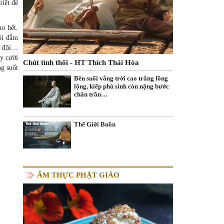
biết để
ho hết.
tôi đẫm
ộ đội…
y cưới
Chút tình thôi - HT Thích Thái Hòa
ng suốt
Bên suối vắng trời cao trăng lồng
lộng, kiếp phù sinh còn nặng bước
chân trần…
Thế Giới Buồn
ẨM THỰC PHẬT GIÁO