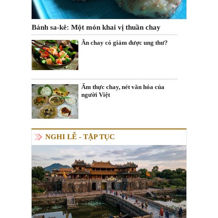
Bánh sa-kê: Một món khai vị thuần chay
Ăn chay có giảm được ung thư?
Ẩm thực chay, nét văn hóa của
người Việt
NGHI LỄ - TẬP TỤC