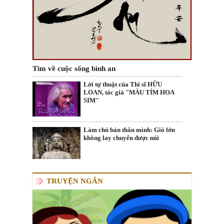
Tìm về cuộc sống bình an
Lời tự thuật của Thi sĩ HỮU
LOAN, tác giả "MÀU TÍM HOA
SIM"
Làm chủ bản thân mình: Gió lớn
không lay chuyển được núi
TRUYỆN NGẮN