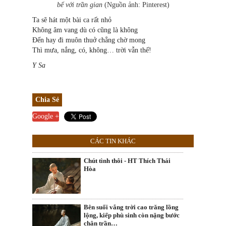
bể với trần gian
(Nguồn ảnh: Pinterest)
Ta sẽ hát một bài ca rất nhỏ
Không âm vang dù có cũng là không
Đến hay đi muôn thuở chẳng chờ mong
Thì mưa, nắng, có, không… trời vẫn thế!
Y Sa
Chia Sẻ
Google +
CÁC TIN KHÁC
Chút tình thôi - HT Thích Thái
Hòa
Bên suối vắng trời cao trăng lồng
lộng, kiếp phù sinh còn nặng bước
chân trần…