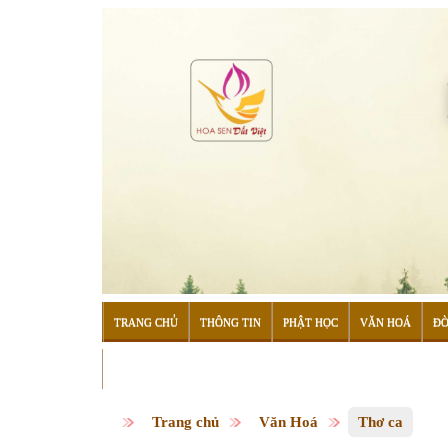
TRANG CHỦ
THÔNG TIN
PHẬT HỌC
VĂN HOÁ
ĐỜ
ĐỌC SÁCH
Trang chủ
Văn Hoá
Thơ ca