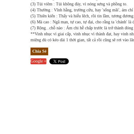
(3) Túi viêm : Túi không đáy, vì nóng sưng và phồng to.
(4) Thường : Vĩnh hằng, trường cửu, hay 'sống mãi', ám chỉ 
(5) Thiên kiến : Thấy và hiểu lệch, rồi tin lầm, tương đương
(6) Mà cao : Ngã mạn, tự cao, tự đại, cho rằng ta 'chánh' là 
(7) Rộng...chỗ nào : Ám chi hễ chấp trước là trở thành đóng
**Vinh nhục vì giai cấp, vinh nhục vì thành đạt, hay vinh n
miệng dù có kéo dài 1 thời gian, tất cả rồi cũng sẽ rơi vào l
Chia Sẻ
Google +