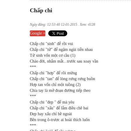
Chấp chi
Ngày đăng: 12:53:40 12-01-2015 . Xem: 4128
Google +
Chấp chi "sinh" để rồi vui
Chấp chi "tử" để ngậm ngùi tiễn nhau
Tử sinh vốn một cơ cầu (1)
Chào đời, nhắm mắt...trước sau xoay vần
***
Chấp chi "hợp" để rồi mừng
Chấp chi "tan" để lòng rưng rưng buồn
Hợp tan vốn chỉ một tuồng (2)
Chia tay là mở đoạn đường tiếp theo
***
Chấp chi "đẹp " để mà yêu
Chấp chi "xấu" để lắm điều chê bai
Đẹp hay xấu chỉ bề ngoài
Bên trong ô-trược ai hoài thích luôn
***