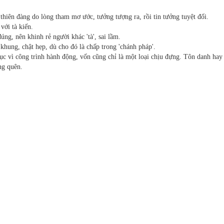
thiên đàng do lòng tham mơ ước, tưởng tượng ra, rồi tin tưởng tuyệt đối.
 với tà kiến.
đúng, nên khinh rẻ người khác 'tà', sai lầm.
 khung, chật hẹp, dù cho đó là chấp trong 'chánh pháp'.
hục vì công trình hành động, vốn cũng chỉ là một loại chịu đựng. Tôn danh hay
ãng quên.