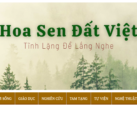
I SỐNG
GIÁO DỤC
NGHIÊN CỨU
TAM TẠNG
TỰ VIỆN
NGHỆ THUẬT