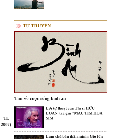
TỰ TRUYỆN
Tìm về cuộc sống bình an
Lời tự thuật của Thi sĩ HỮU
LOAN, tác giả "MÀU TÍM HOA
SIM"
TL
-2007)
Làm chủ bản thân mình: Gió lớn