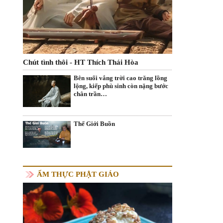
Chút tình thôi - HT Thích Thái Hòa
Bên suối vắng trời cao trăng lồng
lộng, kiếp phù sinh còn nặng bước
chân trần…
Thế Giới Buồn
ẨM THỰC PHẬT GIÁO