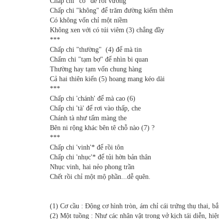
Chấp chi "có" để rồi vương
Chấp chi "không" để trăm đường kiếm thêm
Có không vốn chỉ một niềm
Không xen với có túi viêm (3) chẳng đầy
***
Chấp chi "thường" (4) để mà tin
Chấm chi "tạm bợ" để nhìn bi quan
Thường hay tạm vốn chung hàng
Cả hai thiên kiến (5) hoang mang kéo dài
***
Chấp chi 'chánh' để mà cao (6)
Chấp chi 'tà' để rơi vào thấp, che
Chánh tà như tấm màng the
Bên ni rộng khác bên tê chỗ nào (7) ?
***
Chấp chi 'vinh'* để rồi tôn
Chấp chi 'nhục'* để tủi hờn bản thân
Nhục vinh, hai nẻo phong trần
Chết rồi chỉ một mộ phần...dễ quên.
(1) Cơ cầu : Động cơ hình tròn, ám chỉ cái trứng thụ thai, b
(2) Một tuồng : Như các nhân vật trong vở kịch tái diễn, hiệ