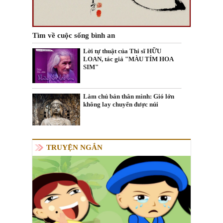
Tìm về cuộc sống bình an
Lời tự thuật của Thi sĩ HỮU
LOAN, tác giả "MÀU TÍM HOA
SIM"
Làm chủ bản thân mình: Gió lớn
không lay chuyển được núi
TRUYỆN NGẮN