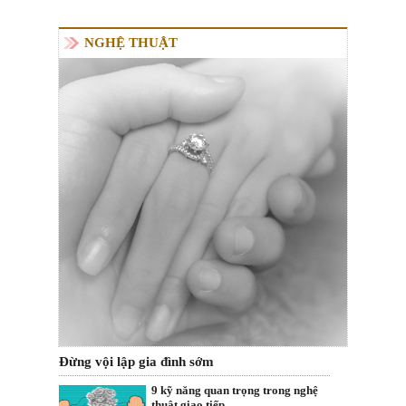
NGHỆ THUẬT
Đừng vội lập gia đình sớm
9 kỹ năng quan trọng trong nghệ
thuât giao tiếp