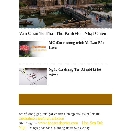
Văn Chẩn Tế Thất Thủ Kinh Đô - Nhật Chiếu
MC dẫn chương trình Vu Lan Báo
Hiếu
Ngày Cá tháng Tư: Ai mới là kẻ
ngốc?
Bài vở đóng góp, xin gởi về Ban biên tập qua địa chỉ email:
thichnhatchieu@gmail.com
www
.hoasendatviet.com - Hoa Sen Đất
Ghi rõ nguồn
Việt
khi bạn phát hành lại thông tin từ website này.