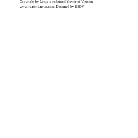
Copyright by Lotus is traditional flower of Vietnam -
www.hoasendatviet.com. Designed by HSĐV