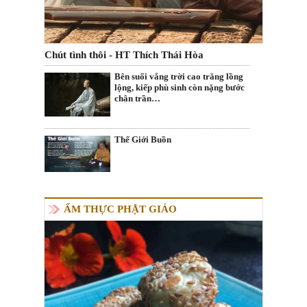
Chút tình thôi - HT Thích Thái Hòa
Bên suối vắng trời cao trăng lồng
lộng, kiếp phù sinh còn nặng bước
chân trần…
Thế Giới Buồn
ẨM THỰC PHẬT GIÁO