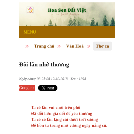
MENU
Trang chủ
Văn Hoá
Thơ ca
Đôi lần nhớ thương
Ngày đăng: 08:25:08 12-10-2018 . Xem: 1394
Google +
Ta có lần vui chơi trên phố
Đã dỗi hờn giả dối để yêu thương
Ta có có lần lặng cúi dưới trời sương
Để hồn ta trong nhớ vương ngày nắng cũ.