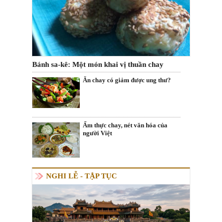
Bánh sa-kê: Một món khai vị thuần chay
Ăn chay có giảm được ung thư?
Ẩm thực chay, nét văn hóa của
người Việt
NGHI LỄ - TẬP TỤC