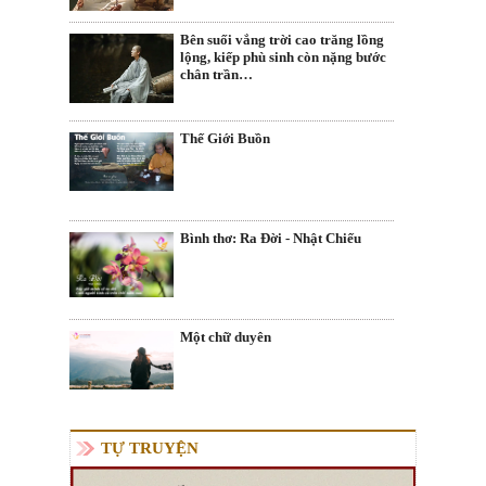
Bên suối vắng trời cao trăng lồng
lộng, kiếp phù sinh còn nặng bước
chân trần…
Thế Giới Buồn
Bình thơ: Ra Đời - Nhật Chiếu
Một chữ duyên
TỰ TRUYỆN