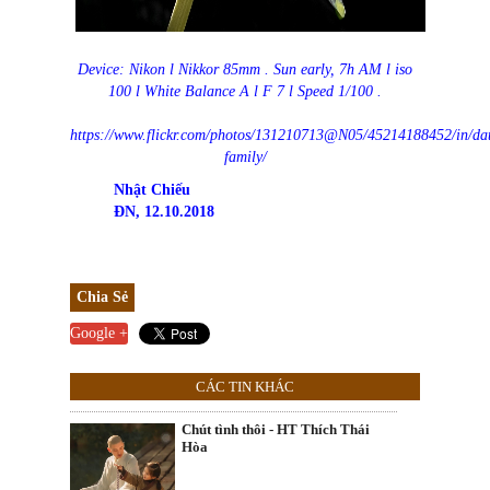
Device: Nikon l Nikkor 85mm . Sun early, 7h AM l iso
100 l White Balance A l F 7 l Speed 1/100 .
https://www.flickr.com/photos/131210713@N05/45214188452/in/dat
family/
Nhật Chiếu
ĐN, 12.10.2018
Chia Sẻ
Google +
CÁC TIN KHÁC
Chút tình thôi - HT Thích Thái
Hòa