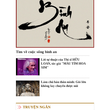
Tìm về cuộc sống bình an
Lời tự thuật của Thi sĩ HỮU
LOAN, tác giả "MÀU TÍM HOA
SIM"
Làm chủ bản thân mình: Gió lớn
không lay chuyển được núi
TRUYỆN NGẮN