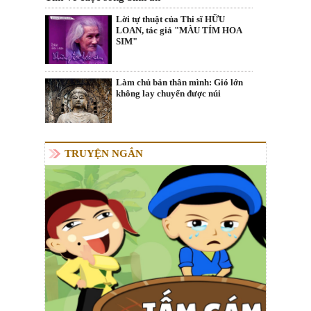
Lời tự thuật của Thi sĩ HỮU
LOAN, tác giả "MÀU TÍM HOA
SIM"
Làm chủ bản thân mình: Gió lớn
không lay chuyển được núi
TRUYỆN NGẮN