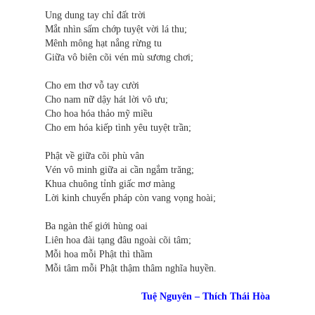
Ung dung tay chỉ đất trời
Mắt nhìn sấm chớp tuyệt vời lá thu;
Mênh mông hạt nắng rừng tu
Giữa vô biên cõi vén mù sương chơi;
Cho em thơ vỗ tay cười
Cho nam nữ dậy hát lời vô ưu;
Cho hoa hóa thảo mỹ miều
Cho em hóa kiếp tình yêu tuyệt trần;
Phật về giữa cõi phù vân
Vén vô minh giữa ai cần ngắm trăng;
Khua chuông tỉnh giấc mơ màng
Lời kinh chuyển pháp còn vang vọng hoài;
Ba ngàn thế giới hùng oai
Liên hoa đài tạng đâu ngoài cõi tâm;
Mỗi hoa mỗi Phật thì thầm
Mỗi tâm mỗi Phật thậm thâm nghĩa huyền.
Tuệ Nguyên – Thích Thái Hòa