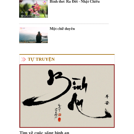
Bình thơ: Ra Đời - Nhật Chiếu
Một chữ duyên
TỰ TRUYỆN
Tìm về cuộc sống bình an