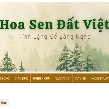
I SỐNG
GIÁO DỤC
NGHIÊN CỨU
TAM TẠNG
TỰ VIỆN
NGHỆ THUẬT
n học