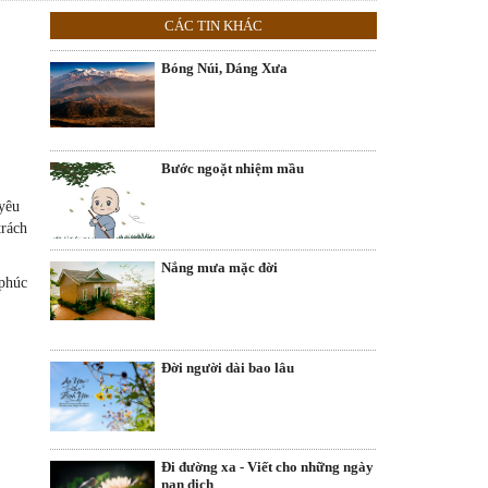
CÁC TIN KHÁC
Bóng Núi, Dáng Xưa
Bước ngoặt nhiệm mầu
yêu
trách
Nắng mưa mặc đời
 phúc
Đời người dài bao lâu
Đi đường xa - Viết cho những ngày
nạn dịch