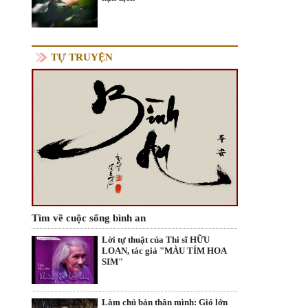
TỰ TRUYỆN
Tìm về cuộc sống bình an
Lời tự thuật của Thi sĩ HỮU
LOAN, tác giả "MÀU TÍM HOA
SIM"
Làm chủ bản thân mình: Gió lớn