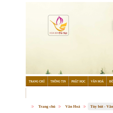
TRANG CHỦ
THÔNG TIN
PHẬT HỌC
VĂN HOÁ
ĐỜ
ĐỌC SÁCH
Trang chủ
Văn Hoá
Tùy bút - Vă