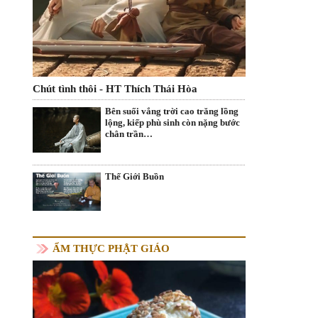
Chút tình thôi - HT Thích Thái Hòa
Bên suối vắng trời cao trăng lồng
lộng, kiếp phù sinh còn nặng bước
chân trần…
Thế Giới Buồn
ẨM THỰC PHẬT GIÁO