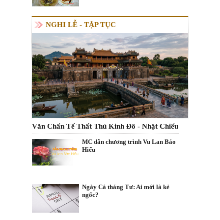
NGHI LỄ - TẬP TỤC
Văn Chẩn Tế Thất Thủ Kinh Đô - Nhật Chiếu
MC dẫn chương trình Vu Lan Báo
Hiếu
Ngày Cá tháng Tư: Ai mới là kẻ
ngốc?