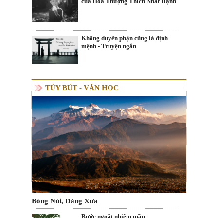
của Hòa Thượng Thích Nhất Hạnh
Không duyên phận cũng là định
mệnh - Truyện ngắn
TÙY BÚT - VĂN HỌC
Bóng Núi, Dáng Xưa
Bước ngoặt nhiệm mầu