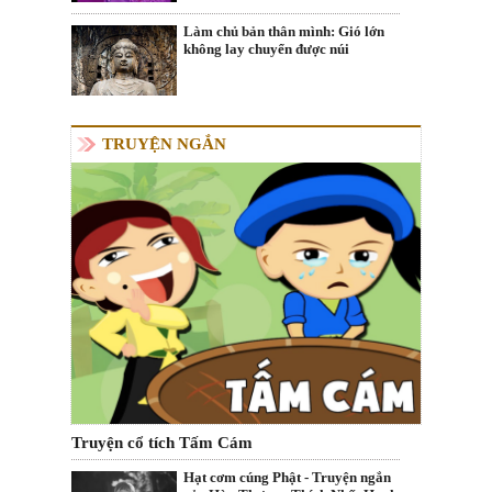
Làm chủ bản thân mình: Gió lớn
không lay chuyển được núi
TRUYỆN NGẮN
Truyện cổ tích Tấm Cám
Hạt cơm cúng Phật - Truyện ngắn