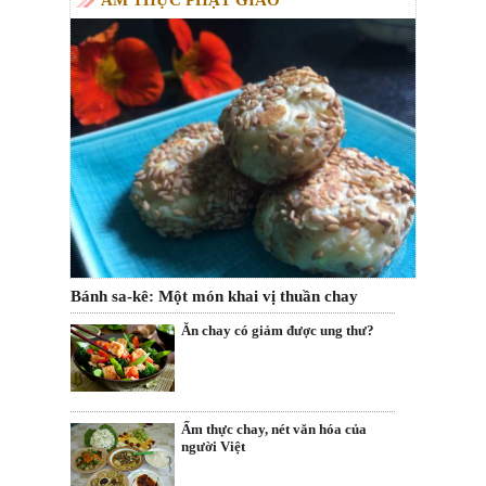
ẨM THỰC PHẬT GIÁO
Bánh sa-kê: Một món khai vị thuần chay
Ăn chay có giảm được ung thư?
Ẩm thực chay, nét văn hóa của
người Việt