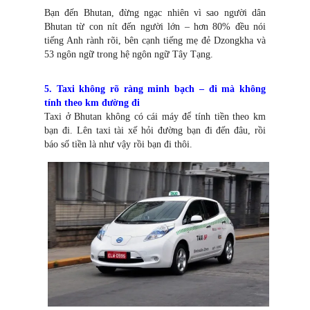
Bạn đến Bhutan, đừng ngạc nhiên vì sao người dân
Bhutan từ con nít đến người lớn – hơn 80% đều nói
tiếng Anh rành rõi, bên cạnh tiếng mẹ đẻ Dzongkha và
53 ngôn ngữ trong hệ ngôn ngữ Tây Tạng.
5. Taxi không rõ ràng minh bạch – đi mà không
tính theo km đường đi
Taxi ở Bhutan không có cái máy để tính tiền theo km
bạn đi. Lên taxi tài xế hỏi đường bạn đi đến đâu, rồi
báo số tiền là như vậy rồi bạn đi thôi.