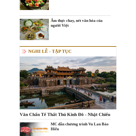
Ẩm thực chay, nét văn hóa của
người Việt
NGHI LỄ - TẬP TỤC
Văn Chẩn Tế Thất Thủ Kinh Đô - Nhật Chiếu
MC dẫn chương trình Vu Lan Báo
Hiếu