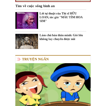
Tìm về cuộc sống bình an
Lời tự thuật của Thi sĩ HỮU
LOAN, tác giả "MÀU TÍM HOA
SIM"
Làm chủ bản thân mình: Gió lớn
không lay chuyển được núi
TRUYỆN NGẮN