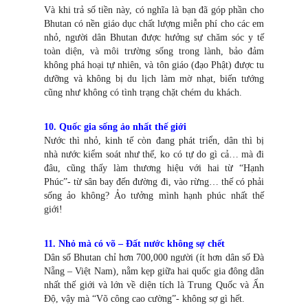
Và khi trả số tiền này, có nghĩa là bạn đã góp phần cho
Bhutan có nền giáo dục chất lượng miễn phí cho các em
nhỏ, người dân Bhutan được hưởng sự chăm sóc y tế
toàn diện, và môi trường sống trong lành, bảo đảm
không phá hoại tự nhiên, và tôn giáo (đạo Phật) được tu
dưỡng và không bị du lịch làm mờ nhạt, biến tướng
cũng như không có tình trạng chặt chém du khách.
10. Quốc gia sống ảo nhất thế giới
Nước thì nhỏ, kinh tế còn đang phát triển, dân thì bị
nhà nước kiểm soát như thế, ko có tự do gì cả… mà đi
đâu, cũng thấy làm thương hiệu với hai từ “Hạnh
Phúc”- từ sân bay đến đường đi, vào rừng… thế có phải
sống ảo không? Ảo tưởng mình hạnh phúc nhất thế
giới!
11. Nhỏ mà có võ – Đất nước không sợ chết
Dân số Bhutan chỉ hơn 700,000 người (ít hơn dân số Đà
Nẵng – Việt Nam), nằm kẹp giữa hai quốc gia đông dân
nhất thế giới và lớn về diện tích là Trung Quốc và Ấn
Độ, vậy mà “Võ công cao cường”- không sợ gì hết.