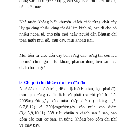
đóng vào thì được sử dụng vào việc bảo tồn thiên nhiên,
tự nhiên này.
Nhà nước không biết khuyến khích chặt rừng chặt cây
lấy gỗ càng nhiều càng tốt để làm kinh tế, bán đi cho có
nhiều ngoại tệ, cho nên mỗi ngày người dân Bhutan chỉ
toàn ngửi mùi gỗ, mùi cây, mùi không khí.
Mùi tiền từ việc đốn cây bán rừng chặt rừng thì còn lâu
họ mới chịu ngửi. Hỏi không phải sử dụng tiền sai mục
đích chứ là gì?
9. Chi phí cho khách du lịch đắt đỏ
Như đã chia sẻ ở trên, để du lịch ở Bhutan, bạn phải đặt
tour qua công ty du lịch và phải trả chi phí ít nhất
200$/người/ngày vào mùa thấp điểm ( tháng 1,2,
6,7,8,12) và 250$/người/ngày vào mùa cao điểm
(3,4,5,9,10,11). Với tiêu chuẩn ở khách sạn 3 sao, bao
gồm các tour cơ bản, ăn uống, không bao gồm chi phí
vé máy bay.