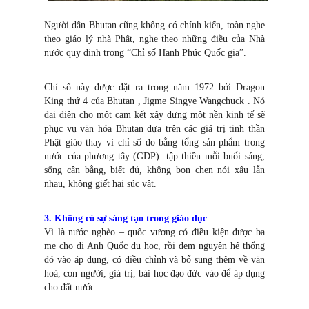
Người dân Bhutan cũng không có chính kiến, toàn nghe
theo giáo lý nhà Phật, nghe theo những điều của Nhà
nước quy định trong “Chỉ số Hạnh Phúc Quốc gia”.
Chỉ số này được đặt ra trong năm 1972 bởi Dragon
King thứ 4 của Bhutan , Jigme Singye Wangchuck . Nó
đại diện cho một cam kết xây dựng một nền kinh tế sẽ
phục vụ văn hóa Bhutan dựa trên các giá trị tinh thần
Phật giáo thay vì chỉ số đo bằng tổng sản phẩm trong
nước của phương tây (GDP): tập thiền mỗi buổi sáng,
sống cân bằng, biết đủ, không bon chen nói xấu lẫn
nhau, không giết hại súc vật.
3. Không có sự sáng tạo trong giáo dục
Vì là nước nghèo – quốc vương có điều kiện được ba
mẹ cho đi Anh Quốc du học, rồi đem nguyên hệ thống
đó vào áp dụng, có điều chỉnh và bổ sung thêm về văn
hoá, con người, giá trị, bài học đạo đức vào để áp dụng
cho đất nước.