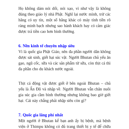
Họ không dám nói dối, nói xạo, vì như vậy là không
đúng theo giáo lý nhà Phật. Nghĩ lại nước mình, trừ các
hãng có uy tín, một số hãng khác có máy tính tiền rõ
ràng minh bạch nhưng sao hành khách hay có cảm giác
được trả tiền cao hơn bình thường.
6. Nền kinh tế chuyên nhập siêu
Vì là quốc gia Phật Giáo, nên đa phần người dân không
được sát sinh, giết hại súc vật. Người Bhutan chủ yếu ăn
gạo, ngũ cốc, sữa và các sản phẩm từ sữa, còn thịt cá thì
đa phần cho du khách nước ngoài.
Thịt cá động vật được giết ở bên ngoài Bhutan – chủ
yếu là Ấn Độ và nhập về. Người Bhutan vẫn chăn nuôi
gia súc gia cầm bình thường nhưng không bao giờ giết
hại. Cái này chẳng phải nhập siêu còn gì?
7. Quốc gia lãng phí nhất
Một người ở Bhutan kể bạn anh ấy bị bệnh, mà bệnh
viện ở Thimpu không có đủ trang thiết bị y tế để chữa