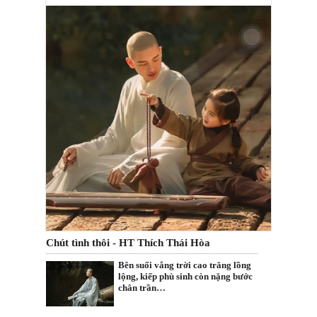
Chút tình thôi - HT Thích Thái Hòa
Bên suối vắng trời cao trăng lồng
lộng, kiếp phù sinh còn nặng bước
chân trần…