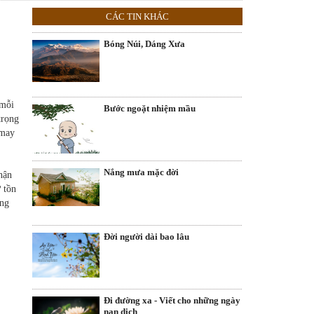
CÁC TIN KHÁC
Bóng Núi, Dáng Xưa
 mỗi
Bước ngoặt nhiệm mầu
trọng
 may
Nắng mưa mặc đời
hận
 tồn
ông
Đời người dài bao lâu
Đi đường xa - Viết cho những ngày
nạn dịch