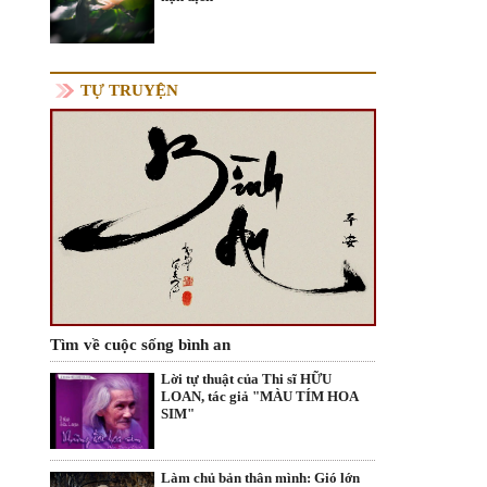
TỰ TRUYỆN
Tìm về cuộc sống bình an
Lời tự thuật của Thi sĩ HỮU
LOAN, tác giả "MÀU TÍM HOA
SIM"
Làm chủ bản thân mình: Gió lớn