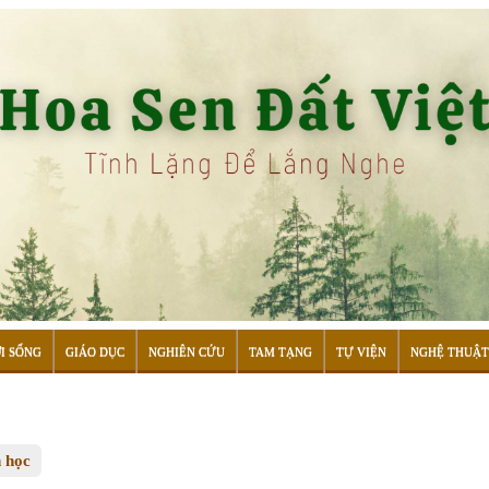
I SỐNG
GIÁO DỤC
NGHIÊN CỨU
TAM TẠNG
TỰ VIỆN
NGHỆ THUẬT
n học