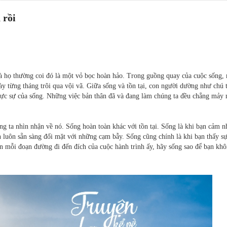
 rồi
à họ thường coi đó là một vỏ bọc hoàn hảo. Trong guồng quay của cuộc sống,
y từng tháng trôi qua vội vã. Giữa sống và tồn tại, con người dường như chú 
 thực sự của sống. Những việc bản thân đã và đang làm chúng ta đều chẳng mảy
ng ta nhìn nhận về nó. Sống hoàn toàn khác với tồn tại. Sống là khi bạn cảm n
 luôn sẵn sàng đối mặt với những cạm bẫy. Sống cũng chính là khi bạn thấy sự
n mỗi đoạn đường đi đến đích của cuộc hành trình ấy, hãy sống sao để bạn kh