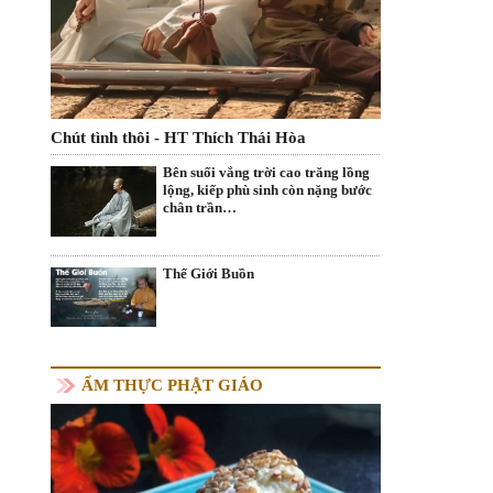
Chút tình thôi - HT Thích Thái Hòa
Bên suối vắng trời cao trăng lồng
lộng, kiếp phù sinh còn nặng bước
chân trần…
Thế Giới Buồn
ẨM THỰC PHẬT GIÁO