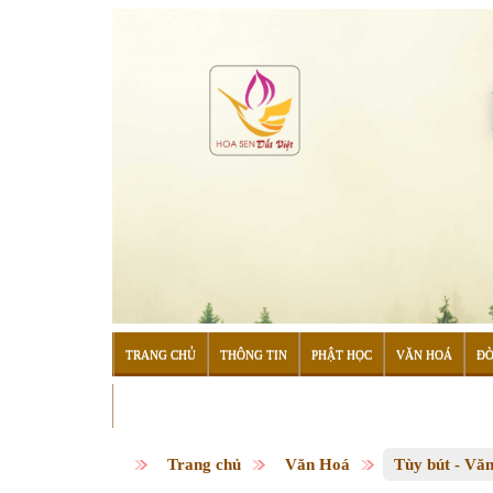
TRANG CHỦ
THÔNG TIN
PHẬT HỌC
VĂN HOÁ
ĐỜ
ĐỌC SÁCH
Trang chủ
Văn Hoá
Tùy bút - Vă