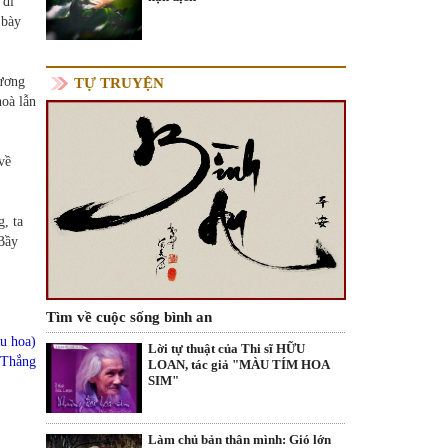
 đi
 bày
hương
TỰ TRUYỆN
oà lẫn
về
, ta
Bầy
Tìm về cuộc sống bình an
u hoa)
Lời tự thuật của Thi sĩ HỮU
 Thắng
LOAN, tác giả "MÀU TÍM HOA
SIM"
Làm chủ bản thân mình: Gió lớn