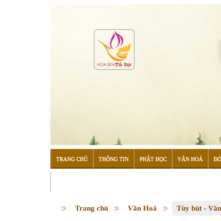
TRANG CHỦ
THÔNG TIN
PHẬT HỌC
VĂN HOÁ
ĐỜ
ĐỌC SÁCH
Trang chủ
Văn Hoá
Tùy bút - Vă