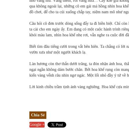
nhỏ vắng hiu. Vắng thêm, rồi vắng nữa… Cây khế già không 
qua không ngoái lại, những cô em gái má hồng nhìn hoa khế
đồ chơi, để cho ta cúi xuống chắp tay, niệm nam mô như ngườ
Câu hỏi cô đơn trước dòng sống đẩy ta đi biền biệt. Chỉ còn
ta cài cho em ngày ấy. Em đang có một cuộc hành trình riê
khói màu lam, nhìn hoa khế nhẹ rơi, vẫn nghe ra cuộc đời đ
Biết tìm đâu tiếng cười trong vắt bên hiên. Ta chẳng có lời 
vườn xưa như một người khách lạ.
Làn hương còn thơ thẩn dưới trăng, ta đón nhận ánh hoa, th
ngại ngần không dám bước chân. Bởi hoa khế rụng còn mang 
kiến vàng vểnh râu nhìn ngơ ngác. Một lối nhỏ đầy ý tứ về h
Lời kinh chiều trầm tịnh ánh vàng nghiêng. Hoa khế cựa mìn
Chia Sẻ
Google +