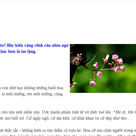
n? Bầy kiến vàng vểnh râu nhìn ngơ
 khác hơn là im lặng.
Em còn nhớ hay không những buổi hoa
, ta một miếng, em một miếng, cùng
i tim tím một niềm yêu. Ước muốn phàm tình từ vô thức loé lên:
“Mẹ ơi, lớn l
ớc mơ tuổi trẻ. Cứ ngây ngô, cứ dại khờ, cứ khát khao và cứ đẹp như thơ...
ợt thấy sắc - không hiện ra tím thẫm cả trưa hè. Hoa cứ níu chân người trong 