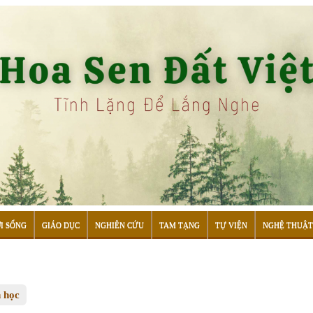
I SỐNG
GIÁO DỤC
NGHIÊN CỨU
TAM TẠNG
TỰ VIỆN
NGHỆ THUẬT
n học