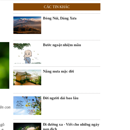
CÁC TIN KHÁC
Bóng Núi, Dáng Xưa
Bước ngoặt nhiệm mầu
Nắng mưa mặc đời
Đời người dài bao lâu
ên con
Đi đường xa - Viết cho những ngày
ngõ
nạn dịch