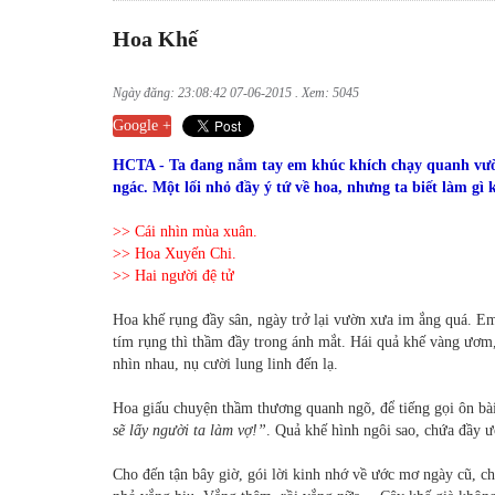
Hoa Khế
Ngày đăng: 23:08:42 07-06-2015 . Xem: 5045
Google +
HCTA - Ta đang nắm tay em khúc khích chạy quanh vườ
ngác. Một lối nhỏ đầy ý tứ về hoa, nhưng ta biết làm gì
>> Cái nhìn mùa xuân.
>> Hoa Xuyến Chi.
>> Hai người đệ tử
Hoa khế rụng đầy sân, ngày trở lại vườn xưa im ắng quá. 
tím rụng thì thầm đầy trong ánh mắt. Hái quả khế vàng ươm
nhìn nhau, nụ cười lung linh đến lạ.
Hoa giấu chuyện thầm thương quanh ngõ, để tiếng gọi ôn bà
sẽ lấy người ta làm vợ!”
. Quả khế hình ngôi sao, chứa đầy ư
Cho đến tận bây giờ, gói lời kinh nhớ về ước mơ ngày cũ, ch