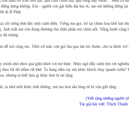
còn đám trẻ trâu trèo hái, quả chín chim tha, quả rụng đầy vườn… Mùa cũ đã
 dửng dưng không. Em - người con gái hiện đại kia ơi, sao em không dừng lại
i đi lễ Phật.
 lại cõi riêng đơn độc một cánh diều. Tiếng mẹ gọi, bỏ lại chùm hoa khế tím t
ng. Ánh mắt mẹ còn đọng thương cho thân phận em chìm nổi. Nắng hanh vàng h
ầy độ lượng.
nào để nói cùng em. Thôi cứ mặc cơn gió lùa qua làn tóc thơm, cho ta được trở 
ấy mình nhỏ nhoi quá giữa khơi vơi hư thực. Nhìn ngõ đầy cánh tím rơi nghiêng
theo lời thì thầm rất khẽ. Ta đang nắm tay em khúc khích chạy quanh vườn? 
oa, nhưng ta biết làm gì khác hơn là im lặng.
h, lạ như một khúc tình thiêng, mà tạo hoá sẵn lòng từ bi vừa gửi tặng…
(Viết tặng những người yê
Tác giả bài viết: Thích Thanh