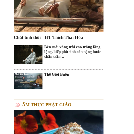
Chút tình thôi - HT Thích Thái Hòa
Bên suối vắng trời cao trăng lồng
lộng, kiếp phù sinh còn nặng bước
chân trần…
Thế Giới Buồn
ẨM THỰC PHẬT GIÁO