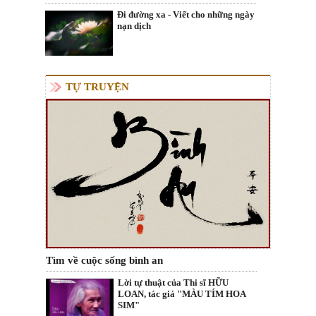
Đi đường xa - Viết cho những ngày
nạn dịch
TỰ TRUYỆN
Tìm về cuộc sống bình an
Lời tự thuật của Thi sĩ HỮU
LOAN, tác giả "MÀU TÍM HOA
SIM"