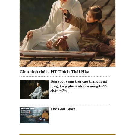
Chút tình thôi - HT Thích Thái Hòa
Bên suối vắng trời cao trăng lồng
lộng, kiếp phù sinh còn nặng bước
chân trần…
Thế Giới Buồn