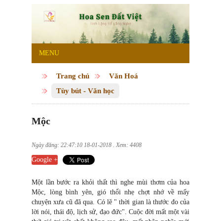
MENU
Trang chủ
Văn Hoá
Tùy bút - Văn học
Mộc
Ngày đăng: 22:47:10 18-01-2018 . Xem: 4408
Google +
Một lần bước ra khỏi thất thì nghe mùi thơm của hoa
Mộc, lòng bình yên, gió thổi nhẹ chợt nhớ về mấy
chuyện xưa cũ đã qua. Có lẽ " thời gian là thước đo của
lời nói, thái độ, lịch sử, đạo đức". Cuộc đời mất một vài