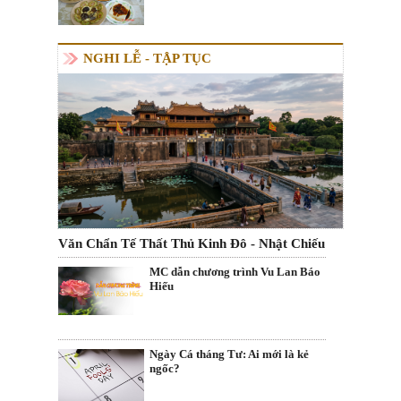
NGHI LỄ - TẬP TỤC
Văn Chẩn Tế Thất Thủ Kinh Đô - Nhật Chiếu
MC dẫn chương trình Vu Lan Báo
Hiếu
Ngày Cá tháng Tư: Ai mới là kẻ
ngốc?