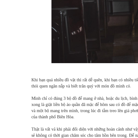
Khi bạn quá nhiều đồ vật thì rất dễ quên, khi bạn có nhiều ti
thói quen ngăn nắp và biết trân quý với món đồ mình có.
Mình chỉ có đúng 3 bộ đồ để mang ở nhà, hoặc du lịch, bình 
xong là giặt liền bộ áo quần đã mặc để hôm sau có đồ để mặ
và một bộ mang trên mình, trong lúc đi tắm treo lên giá phơ
của thành phố Biên Hòa.
Thật là vất vả khi phải đối diện với những hoàn cảnh như vậ
sẻ không có thời gian chăm sóc cho tâm hồn bên trong. Để nâ