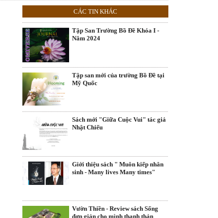
CÁC TIN KHÁC
Tập San Trường Bồ Đề Khóa I -
Năm 2024
Tập san mới của trường Bồ Đề tại
Mỹ Quốc
Sách mới "Giữa Cuộc Vui" tác giả
Nhật Chiếu
Giới thiệu sách " Muôn kiếp nhân
sinh - Many lives Many times"
Vườn Thiền - Review sách Sống
đơn giản cho mình thanh thản