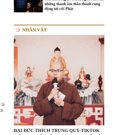
những thanh âm thần thánh rung
động tới cõi Phật
NHÂN VẬT
 là
ch
ĐẠI ĐỨC THÍCH TRUNG QUÝ-TIKTOK