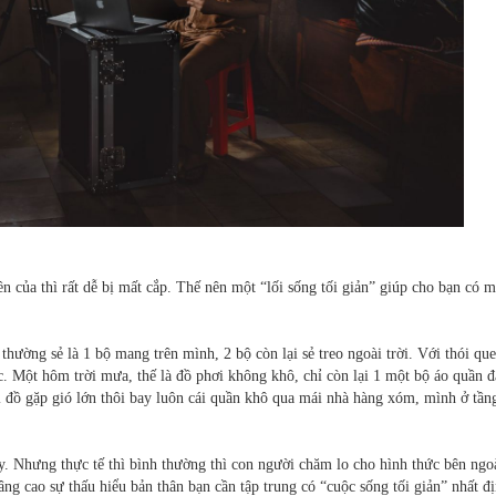
ền của thì rất dễ bị mất cắp. Thế nên một “lối sống tối giản” giúp cho bạn có m
thường sẻ là 1 bộ mang trên mình, 2 bộ còn lại sẻ treo ngoài trời. Với thói qu
c. Một hôm trời mưa, thế là đồ phơi không khô, chỉ còn lại 1 một bộ áo quần 
i đồ gặp gió lớn thôi bay luôn cái quần khô qua mái nhà hàng xóm, mình ở tần
y. Nhưng thực tế thì bình thường thì con người chăm lo cho hình thức bên ngoà
ng cao sự thấu hiểu bản thân bạn cần tập trung có “cuộc sống tối giản” nhất đị