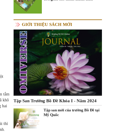
GIỚI THIỆU SÁCH MỚI
ột
en tắm
đã khô
Tập San Trường Bồ Đề Khóa I - Năm 2024
g hai
Tập san mới của trường Bồ Đề tại
Mỹ Quốc
i thì
nh.