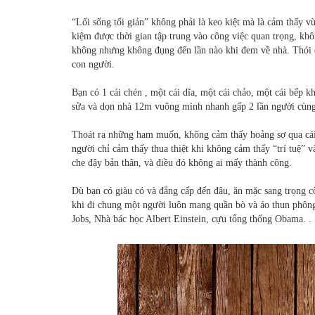
“Lối sống tối giản” không phải là keo kiệt mà là cảm thấy v
kiệm được thời gian tập trung vào công việc quan trọng, kh
không nhưng không đụng đến lần nào khi đem về nhà. Thói q
con người.
Bạn có 1 cái chén , một cái dĩa, một cái chảo, một cái bếp 
sửa và dọn nhà 12m vuông mình nhanh gấp 2 lần người cùng ở,
Thoát ra những ham muốn, không cảm thấy hoảng sợ qua cá
người chỉ cảm thấy thua thiệt khi không cảm thấy “trí tuệ” 
che đậy bản thân, và điều đó không ai mấy thành công.
Dù bạn có giàu có và đẳng cấp đến đâu, ăn mặc sang trọng c
khi đi chung một người luôn mang quần bò và áo thun phông
Jobs, Nhà bác học Albert Einstein, cựu tổng thống Obama. . .