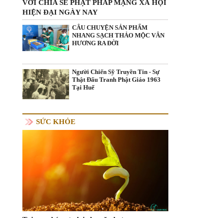
VỚI CHIA SẺ PHẬT PHÁP MẠNG XÃ HỘI
HIỆN ĐẠI NGÀY NAY
CÂU CHUYỆN SẢN PHẨM
NHANG SẠCH THẢO MỘC VÂN
HƯƠNG RA ĐỜI
Người Chiến Sỹ Truyền Tin - Sự
Thật Đấu Tranh Phật Giáo 1963
Tại Huế
SỨC KHỎE