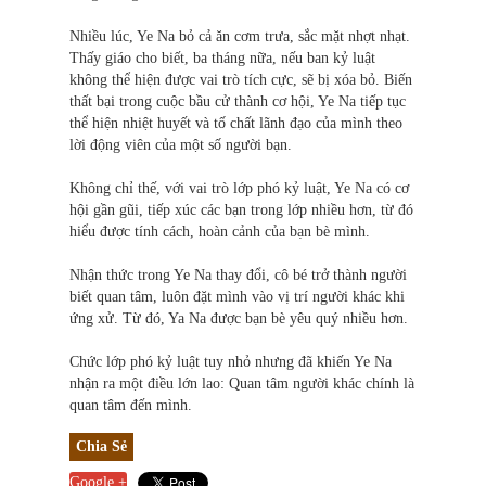
Nhiều lúc, Ye Na bỏ cả ăn cơm trưa, sắc mặt nhợt nhạt.
Thấy giáo cho biết, ba tháng nữa, nếu ban kỷ luật
không thể hiện được vai trò tích cực, sẽ bị xóa bỏ. Biến
thất bại trong cuộc bầu cử thành cơ hội, Ye Na tiếp tục
thể hiện nhiệt huyết và tố chất lãnh đạo của mình theo
lời động viên của một số người bạn.
Không chỉ thế, với vai trò lớp phó kỷ luật, Ye Na có cơ
hội gần gũi, tiếp xúc các bạn trong lớp nhiều hơn, từ đó
hiểu được tính cách, hoàn cảnh của bạn bè mình.
Nhận thức trong Ye Na thay đổi, cô bé trở thành người
biết quan tâm, luôn đặt mình vào vị trí người khác khi
ứng xử. Từ đó, Ya Na được bạn bè yêu quý nhiều hơn.
Chức lớp phó kỷ luật tuy nhỏ nhưng đã khiến Ye Na
nhận ra một điều lớn lao: Quan tâm người khác chính là
quan tâm đến mình.
Chia Sẻ
Google +