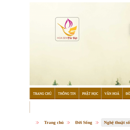
TRANG CHỦ
THÔNG TIN
PHẬT HỌC
VĂN HOÁ
ĐỜ
ĐỌC SÁCH
Trang chủ
Đời Sống
Nghệ thuật s