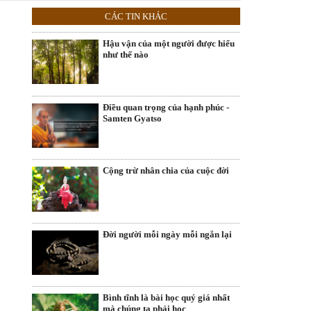
CÁC TIN KHÁC
Hậu vận của một người được hiểu
như thế nào
Điều quan trọng của hạnh phúc -
Samten Gyatso
Cộng trừ nhân chia của cuộc đời
Đời người mỗi ngày mỗi ngắn lại
Bình tĩnh là bài học quý giá nhất
mà chúng ta phải học