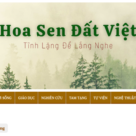
I SỐNG
GIÁO DỤC
NGHIÊN CỨU
TAM TẠNG
TỰ VIỆN
NGHỆ THUẬT
ống