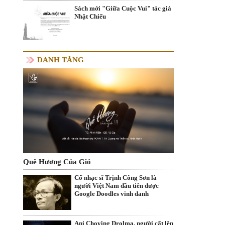
Sách mới "Giữa Cuộc Vui" tác giả
Nhật Chiếu
DANH TĂNG
Quê Hương Của Gió
Cố nhạc sĩ Trịnh Công Sơn là
người Việt Nam đầu tiên được
Google Doodles vinh danh
Ani Choying Drolma, người cất lên