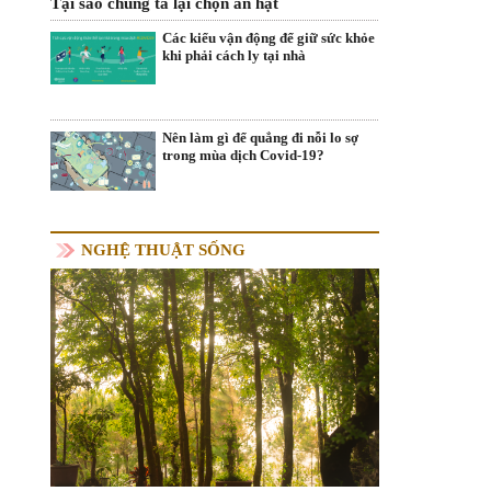
Tại sao chúng ta lại chọn ăn hạt
Các kiểu vận động để giữ sức khỏe
khi phải cách ly tại nhà
Nên làm gì để quẳng đi nỗi lo sợ
trong mùa dịch Covid-19?
NGHỆ THUẬT SỐNG