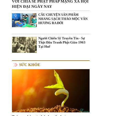
VỚI CHIA SẺ PHẬT PHÁP MẠNG XÃ HỘI
HIỆN ĐẠI NGÀY NAY
CÂU CHUYỆN SẢN PHẨM
NHANG SẠCH THẢO MỘC VÂN
HƯƠNG RA ĐỜI
Người Chiến Sỹ Truyền Tin - Sự
Thật Đấu Tranh Phật Giáo 1963
Tại Huế
SỨC KHỎE