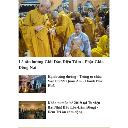
Lễ tấn hương Giới Đàn Diệu Tâm - Phật Giáo
Đồng Nai
Hạnh cúng dường - Trùng tu chùa
Vạn Phước Quán Âm - Thành Phố
Huế.
Khóa tu mùa hè 2019 tại Tu viện
Bát Nhã( Bảo Lộc-Lâm Đồng) -
Đêm Tri ân cảm động.