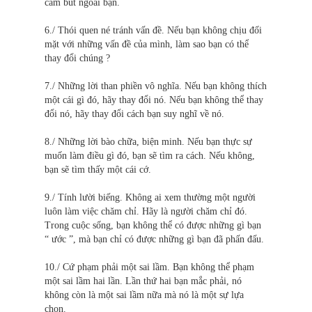
cầm bút ngoài bạn.
6./ Thói quen né tránh vấn đề. Nếu bạn không chịu đối
mặt với những vấn đề của mình, làm sao bạn có thể
thay đổi chúng ?
7./ Những lời than phiền vô nghĩa. Nếu bạn không thích
một cái gì đó, hãy thay đổi nó. Nếu bạn không thể thay
đổi nó, hãy thay đổi cách bạn suy nghĩ về nó.
8./ Những lời bào chữa, biện minh. Nếu bạn thực sự
muốn làm điều gì đó, bạn sẽ tìm ra cách. Nếu không,
bạn sẽ tìm thấy một cái cớ.
9./ Tính lười biếng. Không ai xem thường một người
luôn làm việc chăm chỉ. Hãy là người chăm chỉ đó.
Trong cuộc sống, bạn không thể có được những gì bạn
“ ước ”, mà bạn chỉ có được những gì bạn đã phấn đấu.
10./ Cứ phạm phải một sai lầm. Bạn không thể phạm
một sai lầm hai lần. Lần thứ hai bạn mắc phải, nó
không còn là một sai lầm nữa mà nó là một sự lựa
chọn.