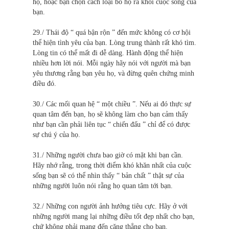
họ, hoặc bạn chọn cách loại bỏ họ ra khỏi cuộc sống của
bạn.
29./ Thái độ “ quá bận rộn ” đến mức không có cơ hội
thể hiện tình yêu của bạn. Lòng trung thành rất khó tìm.
Lòng tin có thể mất đi dễ dàng. Hành động thể hiện
nhiều hơn lời nói. Mỗi ngày hãy nói với người mà bạn
yêu thương rằng bạn yêu họ, và đừng quên chứng minh
điều đó.
30./ Các mối quan hệ “ một chiều ”. Nếu ai đó thực sự
quan tâm đến bạn, họ sẽ không làm cho bạn cảm thấy
như bạn cần phải liên tục “ chiến đấu ” chỉ để có được
sự chú ý của họ.
31./ Những người chưa bao giờ có mặt khi bạn cần.
Hãy nhớ rằng, trong thời điểm khó khăn nhất của cuộc
sống bạn sẽ có thể nhìn thấy “ bản chất ” thật sự của
những người luôn nói rằng họ quan tâm tới bạn.
32./ Những con người ảnh hưởng tiêu cực. Hãy ở với
những người mang lại những điều tốt đẹp nhất cho bạn,
chứ không phải mang đến căng thẳng cho bạn.