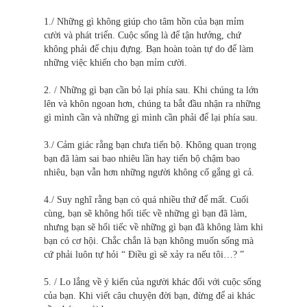
1./ Những gì không g
i
úp cho tâm hồn của bạn mỉm
cười và phát triển. Cuộc sống là để tận hưởng, chứ
không phải để chịu đựng. Bạn hoàn toàn tự do để làm
những việc khiến cho bạn mỉm cười.
2. / Những gì bạn cần bỏ lại phía sau. Khi chúng ta lớn
lên và khôn ngoan hơn, chúng ta bắt đầu nhận ra những
gì mình cần và những gì mình cần phải để lại phía sau.
3./ Cảm giác rằng bạn chưa tiến bộ. Không quan trọng
bạn đã làm sai bao nhiêu lần hay tiến bộ chậm bao
nhiêu, bạn vẫn hơn những người không cố gắng gì cả.
4./ Suy nghĩ rằng bạn có quá nhiều thứ để mất. Cuối
cùng, bạn sẽ không hối tiếc về những gì bạn đã làm,
nhưng bạn sẽ hối tiếc về những gì bạn đã không làm khi
bạn có cơ hội. Chắc chắn là bạn không muốn sống mà
cứ phải luôn tự hỏi “ Điều gì sẽ xảy ra nếu tôi…? ”
5. / Lo lắng về ý kiến của người khác đối với cuộc sống
của bạn. Khi viết câu chuyện đời bạn, đừng để ai khác