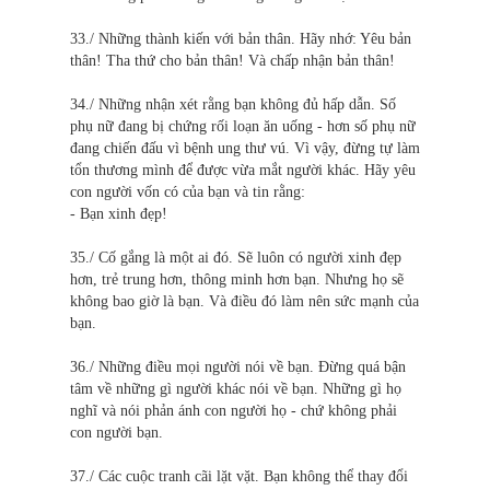
33./ Những thành kiến với bản thân. Hãy nhớ: Yêu bản
thân! Tha thứ cho bản thân! Và chấp nhận bản thân!
34./ Những nhận xét rằng bạn không đủ hấp dẫn. Số
phụ nữ đang bị chứng rối loạn ăn uống - hơn số phụ nữ
đang chiến đấu vì bệnh ung thư vú. Vì vậy, đừng tự làm
tổn thương mình để được vừa mắt người khác. Hãy yêu
con người vốn có của bạn và tin rằng:
- Bạn xinh đẹp!
35./ Cố gắng là một ai đó. Sẽ luôn có người xinh đẹp
hơn, trẻ trung hơn, thông minh hơn bạn. Nhưng họ sẽ
không bao giờ là bạn. Và điều đó làm nên sức mạnh của
bạn.
36./ Những điều mọi người nói về bạn. Đừng quá bận
tâm về những gì người khác nói về bạn. Những gì họ
nghĩ và nói phản ánh con người họ - chứ không phải
con người bạn.
37./ Các cuộc tranh cãi lặt vặt. Bạn không thể thay đổi