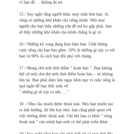
vì bạn đã … không ăn nó.
15./ Suy nghĩ rằng người khác may mắn hơn bạn. Ai
cũng có những khó khăn của riêng mình. Nếu mọi
người cho bạn thấy những vấn đề mà họ gặp phải, bạn
sẽ thấy những khó khăn của mình chẳng là gì cả.
16./ Những kỳ vọng đang kìm hãm bạn. Chất lượng
cuộc sống của bạn bao gồm: 10% là những gì xảy ra với
bạn và 90% là cách bạn đối phó với chúng.
17./ Mong chờ một thời điểm “ hoàn hảo ”. Bạn không
thể cứ mãi chờ đợi một thời điểm hoàn hảo – nó không
tồn tại. Bạn phải dám làm ngay hôm nay vì cuộc sống là
quá ngắn để bạn thắc mắc về
“ những gì sẽ xảy ra nếu…..”
18. / Nhu cầu muốn được thoải mái. Nếu bạn muốn tạo
ra ảnh hưởng, dù lớn hay nhỏ, bạn cũng phải quen với
việc không được thoải mái. Chỉ khi bạn ra khỏi “ vùng
thoải mái ” của mình bạn mới có thể phát triển được.
19./ Suy nghĩ rằng bạn cần phải biết tất cả mọi thứ đầu