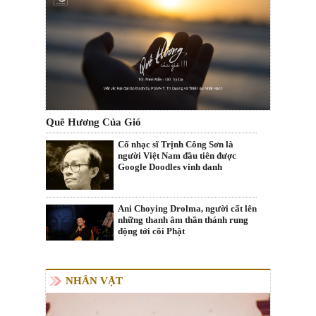
Quê Hương Của Gió
Cố nhạc sĩ Trịnh Công Sơn là
người Việt Nam đầu tiên được
Google Doodles vinh danh
Ani Choying Drolma, người cất lên
những thanh âm thần thánh rung
động tới cõi Phật
NHÂN VẬT