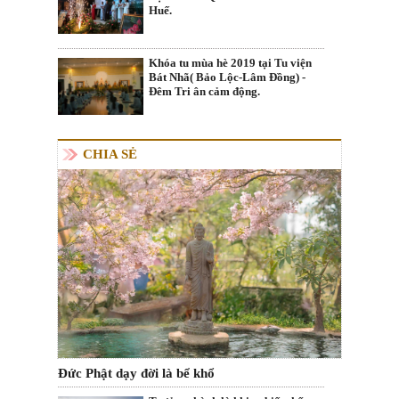
Huế.
Khóa tu mùa hè 2019 tại Tu viện
Bát Nhã( Bảo Lộc-Lâm Đồng) -
Đêm Tri ân cảm động.
CHIA SẺ
Đức Phật dạy đời là bể khổ