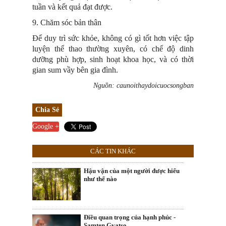
tuần và kết quả đạt được.
9. Chăm sóc bản thân
Để duy trì sức khỏe, không có gì tốt hơn việc tập
luyện thể thao thường xuyên, có chế độ dinh
dưỡng phù hợp, sinh hoạt khoa học, và có thời
gian sum vầy bên gia đình.
Nguồn: caunoithaydoicuocsongban
Chia Sẻ
Google +
CÁC TIN KHÁC
Hậu vận của một người được hiểu
như thế nào
Điều quan trọng của hạnh phúc -
Samten Gyatso