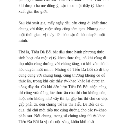
khi được cha mẹ đồng ý, cậu theo một thầy tỳ-kheo
xuất gia, thọ giới.
Sau khi xuất gia, mấy ngày đầu cậu cùng đi khất thực
chung với thầy, cuộc sống cũng tàm tạm. Nhưng qua
một thời gian, vị thầy liền bảo cậu đi hóa duyên một
mình.
Thế là, Tiểu Đà Bối bắt đầu thực hành phương thức
sinh hoạt của một vị tỳ-kheo thực thụ, có khi cùng đi
thọ nhận cúng dường với chúng tăng, có khi vào thành
hóa duyên một mình. Nhưng dù Tiểu Đà Bối có đi thọ
cúng cùng với chúng tăng, cũng thường không có đủ
thức ăn, trong khi các thầy tỳ-kheo khác lại được ăn
uống đầy đủ. Có khi đến lượt Tiểu Đà Bối nhận cúng
thì cũng vừa đúng lúc thức ăn của thí chủ không còn;
hoặc nếu không như vậy thì lại gặp lúc thí chủ có việc
gấp phải đi, đến chừng trở lại thì Tiểu Đà Bối đã đi
qua, thí chủ mới tiếp tục cúng dường cho các tỳ-kheo
phía sau. Nói chung, trong số chúng tăng thì tỳ-kheo
Tiểu Đà Bối là vị có cuộc sống khốn khổ nhất.