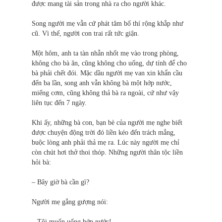
được mang tài sản trong nhà ra cho người khác.
Song người mẹ vẫn cứ phát tâm bố thí rộng khắp như
cũ. Vì thế, người con trai rất tức giận.
Một hôm, anh ta tàn nhẫn nhốt mẹ vào trong phòng,
không cho bà ăn, cũng không cho uống, dự tính để cho
bà phải chết đói. Mặc dầu người mẹ van xin khẩn cầu
đến ba lần, song anh vẫn không bà một hớp nước,
miếng cơm, cũng không thả bà ra ngoài, cứ như vậy
liên tục đến 7 ngày.
Khi ấy, những bà con, bạn bè của người mẹ nghe biết
được chuyện động trời đó liền kéo đến trách mắng,
buộc lòng anh phải thả mẹ ra. Lúc này người mẹ chỉ
còn chút hơi thở thoi thóp. Những người thân tộc liền
hỏi bà:
– Bây giờ bà cần gì?
Người mẹ gắng gượng nói:
– Tôi muốn uống hớp nước!