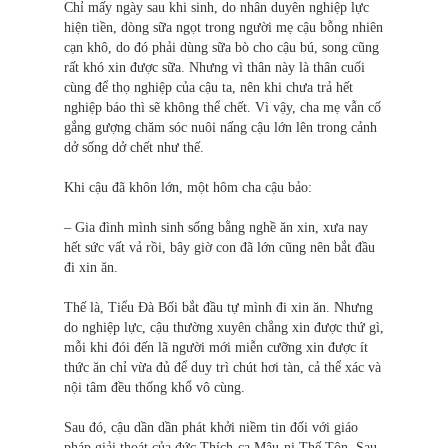
Chỉ mấy ngày sau khi sinh, do nhân duyên nghiệp lực
hiện tiền, dòng sữa ngọt trong người mẹ cậu bỗng nhiên
cạn khô, do đó phải dùng sữa bò cho cậu bú, song cũng
rất khó xin được sữa. Nhưng vì thân này là thân cuối
cùng để thọ nghiệp của cậu ta, nên khi chưa trả hết
nghiệp báo thì sẽ không thể chết. Vì vậy, cha mẹ vẫn cố
gắng gượng chăm sóc nuôi nấng cậu lớn lên trong cảnh
dở sống dở chết như thế.
Khi cậu đã khôn lớn, một hôm cha cậu bảo:
– Gia đình mình sinh sống bằng nghề ăn xin, xưa nay
hết sức vất vả rồi, bây giờ con đã lớn cũng nên bắt đầu
đi xin ăn.
Thế là, Tiểu Đà Bối bắt đầu tự mình đi xin ăn. Nhưng
do nghiệp lực, cậu thường xuyên chẳng xin được thứ gì,
mỗi khi đói đến lã người mới miễn cưỡng xin được ít
thức ăn chỉ vừa đủ để duy trì chút hơi tàn, cả thể xác và
nội tâm đều thống khổ vô cùng.
Sau đó, cậu dần dần phát khởi niềm tin đối với giáo
pháp giải thoát của đức Thích-ca Mâu-ni Thế Tôn. Sau