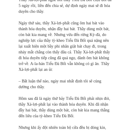
5 ngày rồi, liền đến chia sẻ, dự định ngày mai sẽ đi hóa
duyên cho thầy.
Ngày thứ sáu, thầy Xá-lợi-phất cũng ôm hai bát vào
thành hóa duyên, nhận đầy hai bát. Thầy dùng một bát,
còn bát kia mang về. Nhưng vừa đến rừng Kỳ-đà, do
nghiệp lực của thầy tỳ-kheo Tiểu Đà Bối quá nặng nên
lại xuất hiện một bầy phi nhân giật bát chạy đi, trong
nháy mắt chẳng còn thấy đâu cả. Thầy Xá-lợi-phất thấy
đi hóa duyên tiếp cũng đã quá ngọ, đành ôm bát không
trở về. A-la-hán Tiểu Đà Bối vẫn không có gì ăn. Thầy
Xá-lợi-phất lại an ủi:
– Bất luận thế nào, ngày mai nhất định tôi sẽ cúng
dường cho thầy.
Hôm sau đã là ngày thứ bảy Tiểu Đà Bối phải nhịn đói,
thầy Xá-lợi-phất lại vào thành hóa duyên. Khi đã nhận
đầy hai bát, thầy dùng một bát, còn bát kia mang thẳng
đến liêu của tỳ-kheo Tiểu Đà Bối.
Nhưng khi ấy đột nhiên toàn bộ cửa đều bị đóng kín,