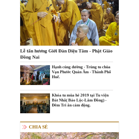
Lễ tấn hương Giới Đàn Diệu Tâm - Phật Giáo
Đồng Nai
Hạnh cúng dường - Trùng tu chùa
Vạn Phước Quán Âm - Thành Phố
Huế.
Khóa tu mùa hè 2019 tại Tu viện
Bát Nhã( Bảo Lộc-Lâm Đồng) -
Đêm Tri ân cảm động.
CHIA SẺ