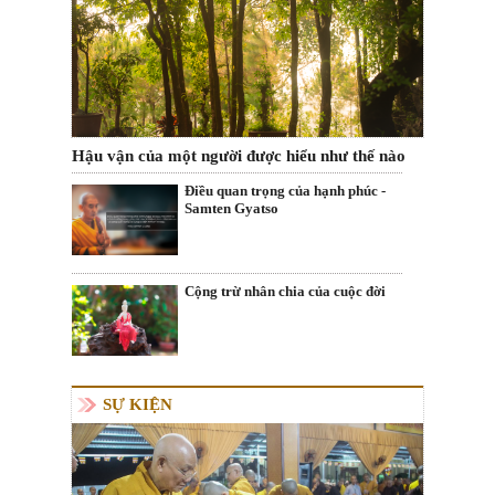
Hậu vận của một người được hiểu như thế nào
Điều quan trọng của hạnh phúc -
Samten Gyatso
Cộng trừ nhân chia của cuộc đời
SỰ KIỆN