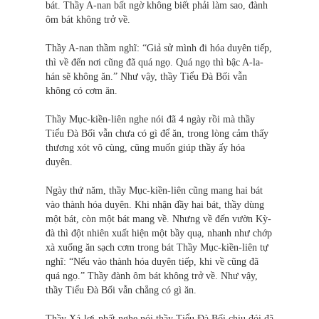
bát. Thầy A-nan bất ngờ không biết phải làm sao, đành
ôm bát không trở về.
Thầy A-nan thầm nghĩ: “Giả sử mình đi hóa duyên tiếp,
thì về đến nơi cũng đã quá ngọ. Quá ngọ thì bậc A-la-
hán sẽ không ăn.” Như vậy, thầy Tiểu Đà Bối vẫn
không có cơm ăn.
Thầy Mục-kiền-liên nghe nói đã 4 ngày rồi mà thầy
Tiểu Đà Bối vẫn chưa có gì để ăn, trong lòng cảm thấy
thương xót vô cùng, cũng muốn giúp thầy ấy hóa
duyên.
Ngày thứ năm, thầy Mục-kiền-liên cũng mang hai bát
vào thành hóa duyên. Khi nhận đầy hai bát, thầy dùng
một bát, còn một bát mang về. Nhưng về đến vườn Kỳ-
đà thì đột nhiên xuất hiện một bầy quạ, nhanh như chớp
xà xuống ăn sạch cơm trong bát Thầy Mục-kiền-liên tự
nghĩ: “Nếu vào thành hóa duyên tiếp, khi về cũng đã
quá ngọ.” Thầy đành ôm bát không trở về. Như vậy,
thầy Tiểu Đà Bối vẫn chẳng có gì ăn.
Thầy Xá-lợi-phất nghe nói thầy Tiểu Đà Bối chịu đói đã