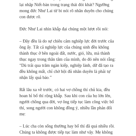
lại nhập Niết-bàn trong trạng thái đói khát? Ngưỡng
mong đức Như Lai từ bi nói rõ nhân duyên cho chúng
con được rõ.
Đức Như Lai nhìn khắp đại chúng một lượt rồi nói:
– Đây đều là do sự chiêu cảm nghiệp lực đời trước của
ông ấy. Tất cả nghiệp lực của chúng sinh đều không
thành thục ở bên ngoài đất, nước, gió, lửa, mà thành
thục ngay trong thân tâm của mình, do đó nên nói rằng:
“Dù trải qua trăm ngàn kiếp, nghiệp lành, dữ đã tạo ra
đều không mất, chỉ chờ hội đủ nhân duyên là phải tự
nhận lấy quả báo.”
Rất lâu xa về trước, có hai vợ chồng thí chủ kia, đều
hoan hỉ bố thí rộng khắp. Sau khi con của họ lớn lên,
người chồng qua đời, vợ ông tiếp tục làm công việc bố
thí, song người con không đồng ý, nhiều lần phản đối
mẹ:
– Lúc cha còn sống thường hay bố thí đã quá nhiều rồi.
Chúng ta không được tiếp tục làm như vậy. Mẹ không