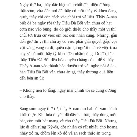
Ngày thứ ba, thầy đặc biệt cầm chổi đến điện đường
thật sớm, vừa đến nơi đã thấy có một thầy tỳ-kheo đang
quét, thầy chỉ còn cách vác chổi trở về liêu. Thầy A-nan
biết đã ba ngày rồi thầy Tiểu Đà Bối vẫn chưa có hạt
cơm nào vào bụng, do đó giới thiệu cho thầy một vị thí
chủ, tới trưa cứ việc ôm bát đến nhận cúng. Nhưng, gần
đến giờ thì vị thí chủ ấy có việc phải giải quyết gấp, vội
vội vàng vàng ra đi, quên dặn lại người nhà về việc trưa
nay sẽ có một thầy tỳ-kheo đến nhận cúng. Do đó, lúc
thầy Tiểu Đà Bối đến hóa duyên chẳng có ai để ý thầy.
Thầy A-nan vào thành hóa duyên trở về, nghe nói A-la-
hán Tiểu Đà Bối vẫn chưa ăn gì, thầy thương quá liền
đến bên an ủi:
– Không nên lo lắng, ngày mai chính tôi sẽ cúng dường
cho thầy.
Sáng sớm ngày thứ tư, thầy A-nan ôm hai bát vào thành
khất thực. Khi hóa duyên đã đầy hai bát, thầy dùng một
bát, còn một bát mang về cho thầy Tiểu Đà Bối. Nhưng
lúc đi đến rừng Kỳ-đà, đột nhiên có rất nhiều chó hoang
nhảy xổ ra, chồm lên xô đổ và ăn sạch thức ăn trong