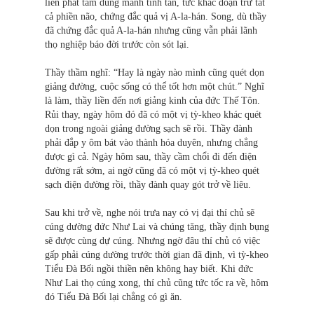
liền phát tâm dũng mãnh tinh tấn, tức khắc đoạn trừ tất
cả phiền não, chứng đắc quả vị A-la-hán. Song, dù thầy
đã chứng đắc quả A-la-hán nhưng cũng vẫn phải lãnh
thọ nghiệp báo đời trước còn sót lại.
Thầy thầm nghĩ: “Hay là ngày nào mình cũng quét dọn
giảng đường, cuộc sống có thể tốt hơn một chút.” Nghĩ
là làm, thầy liền đến nơi giảng kinh của đức Thế Tôn.
Rủi thay, ngày hôm đó đã có một vị tỳ-kheo khác quét
dọn trong ngoài giảng đường sạch sẽ rồi. Thầy đành
phải đắp y ôm bát vào thành hóa duyên, nhưng chẳng
được gì cả. Ngày hôm sau, thầy cầm chổi đi đến điện
đường rất sớm, ai ngờ cũng đã có một vị tỳ-kheo quét
sạch điện đường rồi, thầy đành quay gót trở về liêu.
Sau khi trở về, nghe nói trưa nay có vị đại thí chủ sẽ
cúng dường đức Như Lai và chúng tăng, thầy định bụng
sẽ được cùng dự cúng. Nhưng ngờ đâu thí chủ có việc
gấp phải cúng dường trước thời gian đã định, vì tỳ-kheo
Tiểu Đà Bối ngồi thiền nên không hay biết. Khi đức
Như Lai thọ cúng xong, thí chủ cũng tức tốc ra về, hôm
đó Tiểu Đà Bối lại chẳng có gì ăn.