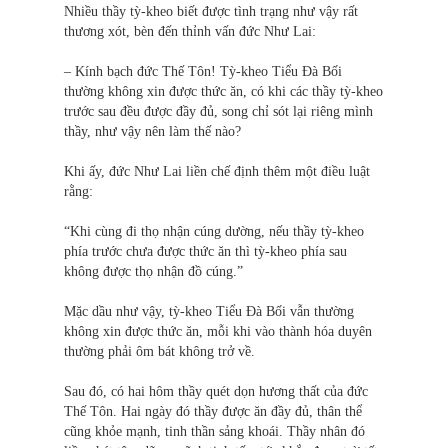
Nhiều thầy tỳ-kheo biết được tình trạng như vậy rất
thương xót, bèn đến thỉnh vấn đức Như Lai:
– Kính bạch đức Thế Tôn! Tỳ-kheo Tiểu Đà Bối
thường không xin được thức ăn, có khi các thầy tỳ-kheo
trước sau đều được đầy đủ, song chỉ sót lại riêng mình
thầy, như vậy nên làm thế nào?
Khi ấy, đức Như Lai liền chế định thêm một điều luật
rằng:
“Khi cùng đi thọ nhận cúng dường, nếu thầy tỳ-kheo
phía trước chưa được thức ăn thì tỳ-kheo phía sau
không được thọ nhận đồ cúng.”
Mặc dầu như vậy, tỳ-kheo Tiểu Đà Bối vẫn thường
không xin được thức ăn, mỗi khi vào thành hóa duyên
thường phải ôm bát không trở về.
Sau đó, có hai hôm thầy quét dọn hương thất của đức
Thế Tôn. Hai ngày đó thầy được ăn đầy đủ, thân thể
cũng khỏe mạnh, tinh thần sảng khoái. Thầy nhân đó