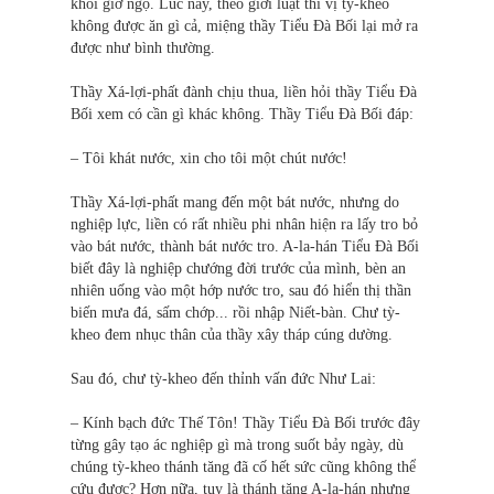
khỏi giờ ngọ. Lúc này, theo giới luật thì vị tỳ-kheo
không được ăn gì cả, miệng thầy Tiểu Đà Bối lại mở ra
được như bình thường.
Thầy Xá-lợi-phất đành chịu thua, liền hỏi thầy Tiểu Đà
Bối xem có cần gì khác không. Thầy Tiểu Đà Bối đáp:
– Tôi khát nước, xin cho tôi một chút nước!
Thầy Xá-lợi-phất mang đến một bát nước, nhưng do
nghiệp lực, liền có rất nhiều phi nhân hiện ra lấy tro bỏ
vào bát nước, thành bát nước tro. A-la-hán Tiểu Đà Bối
biết đây là nghiệp chướng đời trước của mình, bèn an
nhiên uống vào một hớp nước tro, sau đó hiển thị thần
biến mưa đá, sấm chớp... rồi nhập Niết-bàn. Chư tỳ-
kheo đem nhục thân của thầy xây tháp cúng dường.
Sau đó, chư tỳ-kheo đến thỉnh vấn đức Như Lai:
– Kính bạch đức Thế Tôn! Thầy Tiểu Đà Bối trước đây
từng gây tạo ác nghiệp gì mà trong suốt bảy ngày, dù
chúng tỳ-kheo thánh tăng đã cố hết sức cũng không thể
cứu được? Hơn nữa, tuy là thánh tăng A-la-hán nhưng