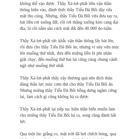
không thể vào được. Thầy Xá-lợi-phất liền vận thần
thông hiện vào, đánh thức thầy Tiểu Đà Bối dậy rửa
mặt thọ cúng. Nhưng, thầy Tiểu Đà Bối vừa đưa tay ra,
bát liền rơi xuống đất, rồi rơi thẳng xuống kim cang đại
địa, là cõi nằm sâu cách mặt đất đến 40.000 do-tuần.
Thầy Xá-lợi-phất tức khắc vận thần thông lấy bát lên,
rồi đưa cho thầy Tiểu Đà Bối ăn; nhưng vị này vừa múc
lên muỗng thứ nhất, đưa đến miệng liền bị phi nhân
giật chạy; đến muỗng thứ hai lại cũng cùng chung cảnh
ngộ như muỗng thứ nhất.
Thầy Xá-lợi-phất thấy vậy thương quá nên đích thân
dùng thần lực múc cơm đút cho thầy Tiểu Đà Bối ăn.
Nhưng miệng thầy Tiểu Đà Bối bỗng dưng ngậm cứng
lại, làm cách gì cũng không há ra được.
Thầy Xá-lợi-phất lại tiếp tục hiện thần biến muốn làm
cho miệng thầy Tiểu Đà Bối há ra, song cũng đành bất
lực.
Qua một lúc giằng co, mặt trời đã hơi chếch bóng, qua