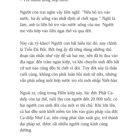
Người con trai nghe vậy liền nghĩ: “Nếu bỏ tro vào
nước, bà ấy uống vào nhất định sẽ chết ngay.” Nghĩ là
làm, anh ta liền bỏ tro vào nước uống của mẹ. Người
mẹ vừa hớp vào liền ngạt thở và qua đời.
Này các tỳ-kheo! Người con bất hiếu lúc đó, nay chính
là Tiểu Đà Bối. Bởi ông ấy đã từng dùng những thủ
đoạn tàn nhẫn như vậy để sát hại mẹ, nên đã bị đọa vào
địa ngục đến trăm ngàn kiếp, và khi chuyển sinh đến bất
cứ nơi nào cũng đều bị chết vì đói. Tuy đời này là thân
cuối cùng, không còn phải luân hồi sinh tử nữa, nhưng
vẫn phải uống một hớp nước tro rồi mới nhập Niết-bàn.
Ngoài ra, cũng trong Hiền kiếp này, lúc đức Phật Ca-
diếp còn tại thế, tuổi thọ con người đến 20.000 tuổi, có
hai người con sinh đôi của một vị thí chủ. Khi lớn lên,
cả hai đều sinh khởi niềm tin lớn vào giáo pháp của đức
Ca-diếp Như Lai, nên cùng phát tâm xuất gia, trở thành
đại pháp sư, được rất nhiều người cung kính cúng
dường.