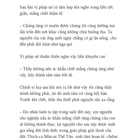
Sau khi vị pháp sư có tâm hẹp hòi nghe xong liền tức
giận, mắng chửi thậm tệ:
– Chúng tăng vì muốn được chúng tôi cúng dường mà
lẫn trốn đến nơi khác cũng không chịu buông tha. Ta
nguyền rủa các ông suốt ngày chẳng có gì ăn uống, cho
đến phải đói khát như ngạ quỉ.
Vị pháp sư thuần thiện nghe vậy liền khuyên can:
– Thầy không nên ác khẩu chửi mắng chúng tăng như
vậy, hãy thành tâm sám hối đi.
Chính vị kia sau khi nói ra lời như vậy rồi cũng thấy
mình không phải, do đó sinh tâm vô cùng hối hận.
Trước khi chết, thầy tha thiết phát nguyện sâu xa rằng:
– Do nhân lành tu tập trong suốt đời này, xin nguyện
cho nghiệp xấu ác khẩu mắng chửi tăng chúng của con
sẽ không thành thục; lại nguyện cho sau này được xuất
gia sống đời tỉnh thức trong giáo pháp giải thoát của
đức Thích-ca Mâu-ni Thế Tôn, sinh tâm hoan hỉ, chứng