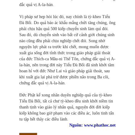
đắc quả vị A-la-hán.
Vị pháp sư hẹp hòi lúc đó, nay chính là tỳ-kheo Tiểu
Đà Bối. Do quả báo ác khẩu mắng chửi tăng chúng, ông
phải chịu hậu quả 500 kiếp chuyển sinh làm quỉ đói.
Sau đó, dù chuyển sinh vào bất cứ cảnh giới chúng sinh
nào cũng đều phải chịu nghiệp chết đói. Song nhờ
nguyện lực phát ra trước khi chết, mong muốn được
xuất gia sống đời tỉnh thức trong giáo pháp giải thoát
của đức Thích-ca Mâu-ni Thế Tôn, chứng đắc quả vị A-
la-hán, nên trong đời này Tiểu Đà Bối đã sinh khởi tâm
hoan hỉ với đức Như Lai và giáo pháp giải thoát, sau
khi xuất gia lại phá trừ được phiền não trong Ba cõi,
chứng đắc quả vị A-la-hán.
Đức Phật kể xong nhân duyên nghiệp quả của tỳ-kheo
Tiểu Đà Bối, tất cả chư tỳ-kheo đều sinh khởi niềm tin
thanh tịnh vào giáo lý nhân quả, nguyện đời đời kiếp
kiếp không bao giờ phạm vào các điều ác, luôn tinh tấn
tu tập hết thảy các điều lành.
Nguồn: www.phathoc.net