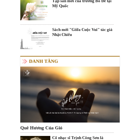
Tập san mới của trường Bồ Đề tại
Mỹ Quốc
Sách mới "Giữa Cuộc Vui" tác giả
Nhật Chiếu
DANH TĂNG
Quê Hương Của Gió
Cố nhạc sĩ Trịnh Công Sơn là