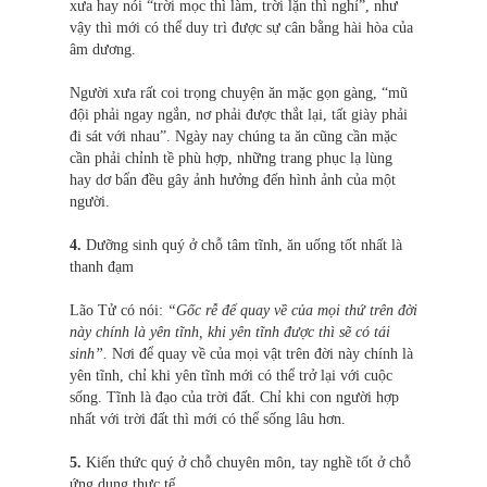
xưa hay nói “trời mọc thì làm, trời lặn thì nghỉ”, như
vậy thì mới có thể duy trì được sự cân bằng hài hòa của
âm dương.
Người xưa rất coi trọng chuyện ăn mặc gọn gàng, “mũ
đội phải ngay ngắn, nơ phải được thắt lại, tất giày phải
đi sát với nhau”. Ngày nay chúng ta ăn cũng cần mặc
cần phải chỉnh tề phù hợp, những trang phục lạ lùng
hay dơ bẩn đều gây ảnh hưởng đến hình ảnh của một
người.
4.
Dưỡng sinh quý ở chỗ tâm tĩnh, ăn uống tốt nhất là
thanh đạm
Lão Tử có nói:
“Gốc rễ để quay về của mọi thứ trên đời
này chính là yên tĩnh, khi yên tĩnh được thì sẽ có tái
sinh”.
Nơi để quay về của mọi vật trên đời này chính là
yên tĩnh, chỉ khi yên tĩnh mới có thể trở lại với cuộc
sống. Tĩnh là đạo của trời đất. Chỉ khi con người hợp
nhất với trời đất thì mới có thể sống lâu hơn.
5.
Kiến thức quý ở chỗ chuyên môn, tay nghề tốt ở chỗ
ứng dụng thực tế