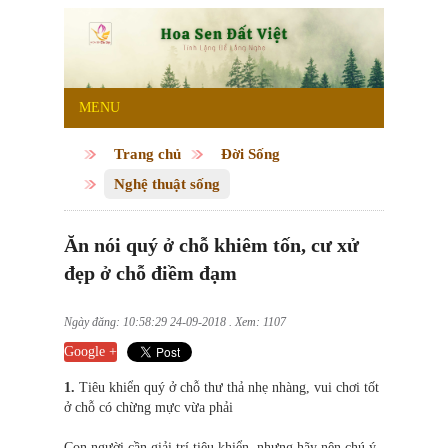
MENU
Trang chủ
Đời Sống
Nghệ thuật sống
Ăn nói quý ở chỗ khiêm tốn, cư xử
đẹp ở chỗ điềm đạm
Ngày đăng: 10:58:29 24-09-2018 . Xem: 1107
Google +
1.
Tiêu khiển quý ở chỗ thư thả nhẹ nhàng, vui chơi tốt
ở chỗ có chừng mực vừa phải
Con người cần giải trí tiêu khiển, nhưng hãy nên chú ý