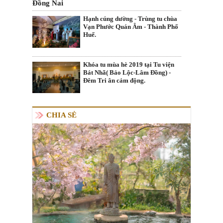
Đồng Nai
Hạnh cúng dường - Trùng tu chùa
Vạn Phước Quán Âm - Thành Phố
Huế.
Khóa tu mùa hè 2019 tại Tu viện
Bát Nhã( Bảo Lộc-Lâm Đồng) -
Đêm Tri ân cảm động.
CHIA SẺ