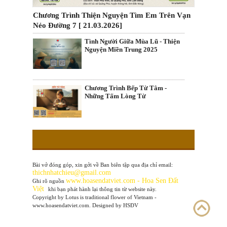
Chương Trình Thiện Nguyện Tìm Em Trên Vạn
Nẻo Đường 7 [ 21.03.2026]
Tình Người Giữa Mùa Lũ - Thiện
Nguyện Miền Trung 2025
Chương Trình Bếp Từ Tâm -
Những Tấm Lòng Từ
Bài vở đóng góp, xin gởi về Ban biên tập qua địa chỉ email:
thichnhatchieu@gmail.com
www
.hoasendatviet.com - Hoa Sen Đất
Ghi rõ nguồn
Việt
khi bạn phát hành lại thông tin từ website này.
Copyright by Lotus is traditional flower of Vietnam -
www.hoasendatviet.com. Designed by HSĐV