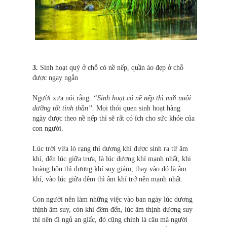
3.
Sinh hoạt quý ở chỗ có nề nếp, quần áo đẹp ở chỗ
được ngay ngắn
Người xưa nói rằng:
“Sinh hoạt có nề nếp thì mới nuôi
dưỡng tốt tinh thần”.
Mọi thói quen sinh hoạt hàng
ngày được theo nề nếp thì sẽ rất có ích cho sức khỏe của
con người.
Lúc trời vừa ló rạng thì dương khí được sinh ra từ âm
khí, đến lúc giữa trưa, là lúc dương khí mạnh nhất, khi
hoàng hôn thì dương khí suy giảm, thay vào đó là âm
khí, vào lúc giữa đêm thì âm khí trở nên mạnh nhất.
Con người nên làm những việc vào ban ngày lúc dương
thịnh âm suy, còn khi đêm đến, lúc âm thịnh dương suy
thì nên đi ngủ an giấc, đó cũng chính là câu mà người