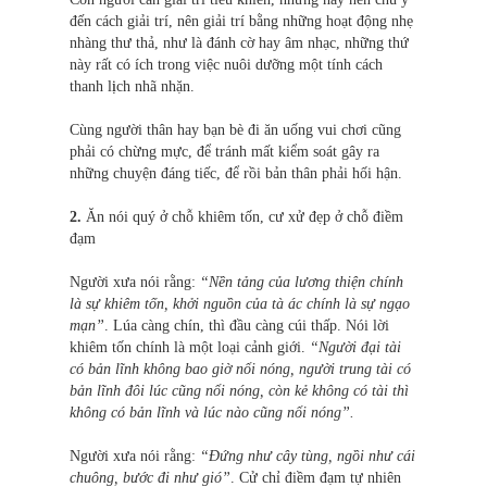
đến cách giải trí, nên giải trí bằng những hoạt động nhẹ
nhàng thư thả, như là đánh cờ hay âm nhạc, những thứ
này rất có ích trong việc nuôi dưỡng một tính cách
thanh l
ị
ch nhã nhặn.
Cùng người thân hay bạn bè đi ăn uống vui chơi cũng
phải có chừng mực, để tránh mất kiểm soát gây ra
những chuyện đáng tiếc, để rồi bản thân phải hối hận.
2.
Ăn nói quý ở chỗ khiêm tốn, cư xử đẹp ở chỗ điềm
đạm
Người xưa nói rằng:
“Nền tảng của lương thiện chính
là sự khiêm tốn, khởi nguồn của tà ác chính là sự ngạo
mạn”
. Lúa càng chín, thì đầu càng cúi thấp. Nói lời
khiêm tốn chính là một loại cảnh giới.
“Người đại tài
có bản lĩnh không bao giờ nổi nóng, người trung tài có
bản lĩnh đôi lúc cũng nổi nóng, còn kẻ không có tài thì
không có bản lĩnh và lúc nào cũng nổi nóng”.
Người xưa nói rằng:
“Đứng như cây tùng, ngồi như cái
chuông, bước đi như gió”
. Cử chỉ điềm đạm tự nhiên